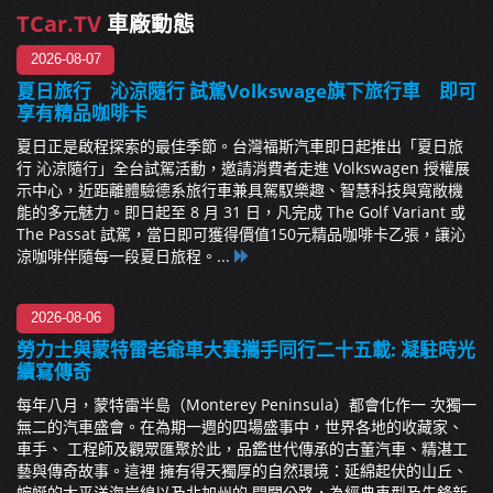
TCar.TV
車廠動態
2026-08-07
夏日旅行 沁涼隨行 試駕Volkswage旗下旅行車 即可
享有精品咖啡卡
夏日正是啟程探索的最佳季節。台灣福斯汽車即日起推出「夏日旅
行 沁涼隨行」全台試駕活動，邀請消費者走進 Volkswagen 授權展
示中心，近距離體驗德系旅行車兼具駕馭樂趣、智慧科技與寬敞機
能的多元魅力。即日起至 8 月 31 日，凡完成 The Golf Variant 或
The Passat 試駕，當日即可獲得價值150元精品咖啡卡乙張，讓沁
涼咖啡伴隨每一段夏日旅程。...
2026-08-06
勞力士與蒙特雷老爺車大賽攜手同行二十五載: 凝駐時光
續寫傳奇
每年八月，蒙特雷半島（Monterey Peninsula）都會化作一 次獨一
無二的汽車盛會。在為期一週的四場盛事中，世界各地的收藏家、
車手、 工程師及觀眾匯聚於此，品鑑世代傳承的古董汽車、精湛工
藝與傳奇故事。這裡 擁有得天獨厚的自然環境：延綿起伏的山丘、
蜿蜒的太平洋海岸線以及北加州的 開闊公路，為經典車型及先鋒新