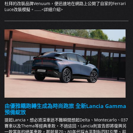
杜拜的改裝品牌Venuum，便迅速地在網路上公開了自家的Ferrari
Luce改裝模擬。......
<詳細介紹>
由優雅轎跑轉生成為時尚跑旅 全新Lancia Gamma
預備綻放
提起Lancia，想必資深車迷不難瞬間想起Delta、Montecarlo、037
賽車以及Thema等經典車款，不過這回，Lancia則宣告即將復興另
一款當年的絕美車款，那就是70、80年代採水平對臥四缸引擎、前