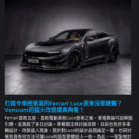
打造令車迷垂涎的Ferrari Luce原來沒那麼難？
Venuum的猛火改造還真夠看！
Ferrari首款五座、首款電動車款Luce發表之後，車壇輿論可說瞬間
引爆，並激起了多日討論。乘著關注與討論浪頭，目前也有許多車
輛設計、改裝達人現身，既針對Luce的設計品頭論足一番，也研討
著究竟有何方法可讓Luce的造型更顯迷人一些。為此，一家紮根於