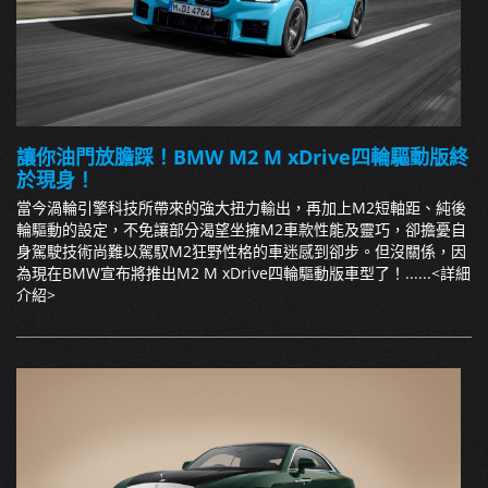
讓你油門放膽踩！BMW M2 M xDrive四輪驅動版終
於現身！
當今渦輪引擎科技所帶來的強大扭力輸出，再加上M2短軸距、純後
輪驅動的設定，不免讓部分渴望坐擁M2車款性能及靈巧，卻擔憂自
身駕駛技術尚難以駕馭M2狂野性格的車迷感到卻步。但沒關係，因
為現在BMW宣布將推出M2 M xDrive四輪驅動版車型了！......
<詳細
介紹>