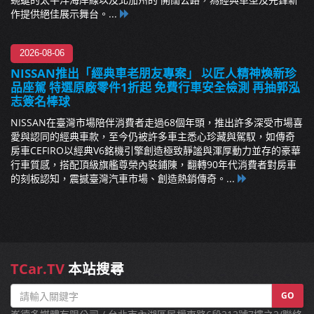
作提供絕佳展示舞台。...
2026-08-06
NISSAN推出「經典車老朋友專案」 以匠人精神煥新珍
品座駕 特選原廠零件1折起 免費行車安全檢測 再抽郭泓
志簽名棒球
NISSAN在臺灣市場陪伴消費者走過68個年頭，推出許多深受市場喜
愛與認同的經典車款，至今仍被許多車主悉心珍藏與駕馭，如傳奇
房車CEFIRO以經典V6銘機引擎創造極致靜謐與渾厚動力並存的豪華
行車質感，搭配頂級旗艦尊榮內裝鋪陳，翻轉90年代消費者對房車
的刻板認知，震撼臺灣汽車市場、創造熱銷傳奇。...
TCar.TV
本站搜尋
GO