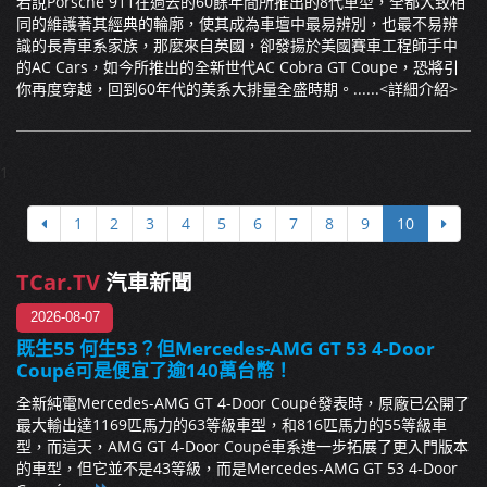
若說Porsche 911在過去的60餘年間所推出的8代車型，全都大致相
同的維護著其經典的輪廓，使其成為車壇中最易辨別，也最不易辨
識的長青車系家族，那麼來自英國，卻發揚於美國賽車工程師手中
的AC Cars，如今所推出的全新世代AC Cobra GT Coupe，恐將引
你再度穿越，回到60年代的美系大排量全盛時期。......
<詳細介紹>
1
1
2
3
4
5
6
7
8
9
10
TCar.TV
汽車新聞
2026-08-07
既生55 何生53？但Mercedes-AMG GT 53 4-Door
Coupé可是便宜了逾140萬台幣！
全新純電Mercedes-AMG GT 4-Door Coupé發表時，原廠已公開了
最大輸出達1169匹馬力的63等級車型，和816匹馬力的55等級車
型，而這天，AMG GT 4-Door Coupé車系進一步拓展了更入門版本
的車型，但它並不是43等級，而是Mercedes-AMG GT 53 4-Door