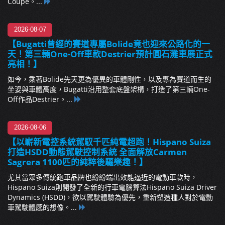
Coupé。...
2026-08-07
【Bugatti曾經的賽道專屬Bolide竟也迎來公路化的一
天！第三輛One-Off車款Destrier預計圓石灘車展正式
亮相！】
如今，乘著Bolide先天更為優異的車體剛性，以及專為賽道而生的
坐姿與車體高度，Bugatti沿用整套底盤架構，打造了第三輛One-
Off作品Destrier。...
2026-08-06
【以嶄新電控系統駕馭千匹純電超跑！Hispano Suiza
打造HSDD動態駕駛控制系統 全面解放Carmen
Sagrera 1100匹的純粹後驅樂趣！】
尤其當眾多傳統跑車品牌也紛紛端出效能逼近的電動車款時，
Hispano Suiza則開發了全新的行車電腦算法Hispano Suiza Driver
Dynamics (HSDD)，欲以駕駛體驗為優先，重新塑造種人對於電動
車駕駛體感的想像。...