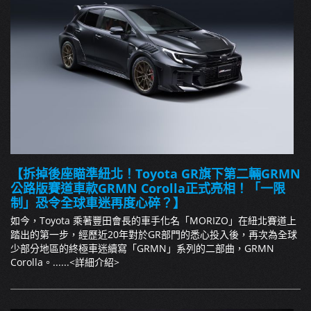
【拆掉後座瞄準紐北！Toyota GR旗下第二輛GRMN
公路版賽道車款GRMN Corolla正式亮相！「一限
制」恐令全球車迷再度心碎？】
如今，Toyota 乘著豐田會長的車手化名「MORIZO」在紐北賽道上
踏出的第一步，經歷近20年對於GR部門的悉心投入後，再次為全球
少部分地區的終極車迷續寫「GRMN」系列的二部曲，GRMN
Corolla。......
<詳細介紹>