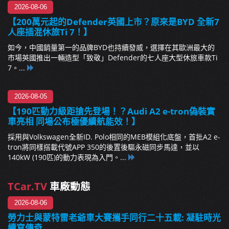
2026-08-06
【200萬元起的Defender英國上市？原來是BYD 全新7
人座插混休旅Ti 7！】
如今，中國銷量第一的品牌BYD也持續發威，選擇在其歐洲最大的
市場英國推出一輛造型「致敬」Defender的七人座大型休旅車款Ti
7。...
2026-08-05
【190匹動力級距搶先登場！？Audi A2 e-tron偽裝實
車亮相 同場公布極優續航能效！】
採用與Volkswagen全新ID. Polo相同的MEB模組化底盤，首批A2 e-
tron將同樣搭載代號APP 350的後置後驅永磁同步馬達，並以
140kW (190匹)的動力表現為入門。...
TCar.TV
車廠動態
2026-08-06
勞力士與蒙特雷老爺車大賽攜手同行二十五載: 凝駐時光
續寫傳奇