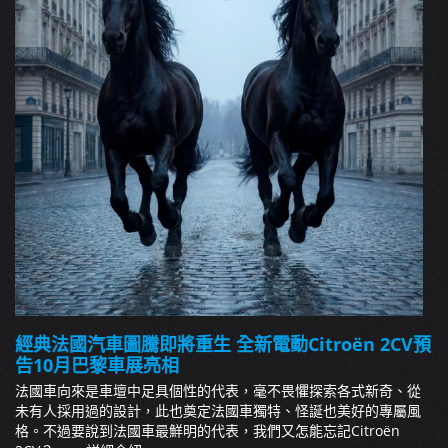
經典法國汽車圖騰即將重生 全新電動Citroën 2CV預
告10月巴黎車展亮相
法國車向來是車壇中足具個性的代表，毫不畏懼探索各式新奇、從
未有人採用過的設計，此也奠定法國車獨特、怪誕也美好的專屬風
格。不過要說到法國車最鮮明的代表，我們又怎能忘記Citroën