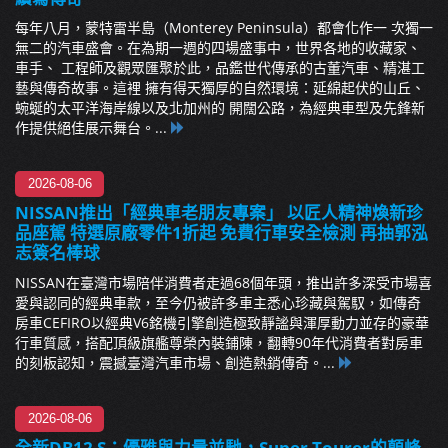
每年八月，蒙特雷半島（Monterey Peninsula）都會化作一 次獨一
無二的汽車盛會。在為期一週的四場盛事中，世界各地的收藏家、
車手、 工程師及觀眾匯聚於此，品鑑世代傳承的古董汽車、精湛工
藝與傳奇故事。這裡 擁有得天獨厚的自然環境：延綿起伏的山丘、
蜿蜒的太平洋海岸線以及北加州的 開闊公路，為經典車型及先鋒新
作提供絕佳展示舞台。...
2026-08-06
NISSAN推出「經典車老朋友專案」 以匠人精神煥新珍
品座駕 特選原廠零件1折起 免費行車安全檢測 再抽郭泓
志簽名棒球
NISSAN在臺灣市場陪伴消費者走過68個年頭，推出許多深受市場喜
愛與認同的經典車款，至今仍被許多車主悉心珍藏與駕馭，如傳奇
房車CEFIRO以經典V6銘機引擎創造極致靜謐與渾厚動力並存的豪華
行車質感，搭配頂級旗艦尊榮內裝鋪陳，翻轉90年代消費者對房車
的刻板認知，震撼臺灣汽車市場、創造熱銷傳奇。...
2026-08-06
全新DB12 S：優雅與力量並馳，Super Tourer的顛峰