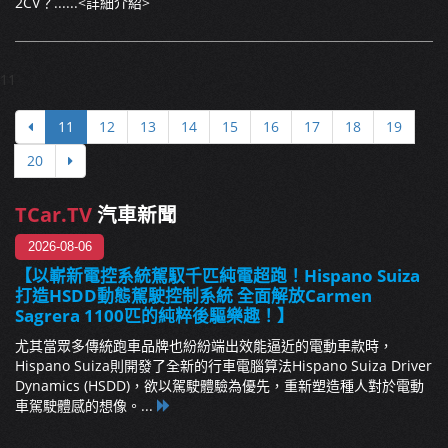
2CV？......
<詳細介紹>
11
11
12
13
14
15
16
17
18
19
20
TCar.TV
汽車新聞
2026-08-06
【以嶄新電控系統駕馭千匹純電超跑！Hispano Suiza
打造HSDD動態駕駛控制系統 全面解放Carmen
Sagrera 1100匹的純粹後驅樂趣！】
尤其當眾多傳統跑車品牌也紛紛端出效能逼近的電動車款時，
Hispano Suiza則開發了全新的行車電腦算法Hispano Suiza Driver
Dynamics (HSDD)，欲以駕駛體驗為優先，重新塑造種人對於電動
車駕駛體感的想像。...