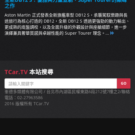
之作
Aston Martin 正式發表全新旗艦車型 DB12 S，承襲駕馭樂趣與長
途旅行為核心打造的 DB12，全新 DB12 S 透過更強勁的動力輸出、
更成熟的底盤調校，以及全面升級的外觀設計與座艙細節，進一步
演繹兼具奢華質感與卓越性能的 Super Tourer 理念。...
TCar.TV
本站搜尋
GO
峯德多媒體有限公司 / 台北市內湖區民權東路6段212號7樓之2/聯絡
電話：02-27963586
2016 版權所有 TCar.TV