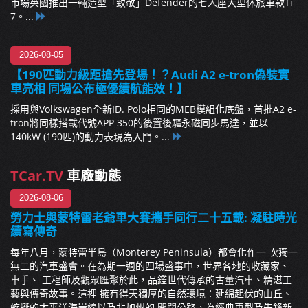
市場英國推出一輛造型「致敬」Defender的七人座大型休旅車款Ti
7。...
2026-08-05
【190匹動力級距搶先登場！？Audi A2 e-tron偽裝實
車亮相 同場公布極優續航能效！】
採用與Volkswagen全新ID. Polo相同的MEB模組化底盤，首批A2 e-
tron將同樣搭載代號APP 350的後置後驅永磁同步馬達，並以
140kW (190匹)的動力表現為入門。...
TCar.TV
車廠動態
2026-08-06
勞力士與蒙特雷老爺車大賽攜手同行二十五載: 凝駐時光
續寫傳奇
每年八月，蒙特雷半島（Monterey Peninsula）都會化作一 次獨一
無二的汽車盛會。在為期一週的四場盛事中，世界各地的收藏家、
車手、 工程師及觀眾匯聚於此，品鑑世代傳承的古董汽車、精湛工
藝與傳奇故事。這裡 擁有得天獨厚的自然環境：延綿起伏的山丘、
蜿蜒的太平洋海岸線以及北加州的 開闊公路，為經典車型及先鋒新