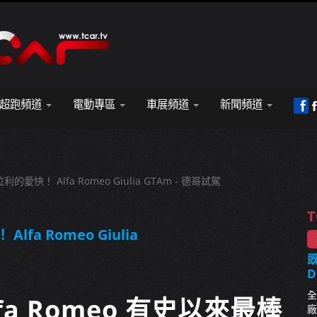
超跑頻道
電動專區
車展頻道
新聞頻道
！ Alfa Romeo Giulia GTAm - 德哥試駕
T
 Romeo Giulia
既
D
全
fa Romeo 有史以來最棒
廠