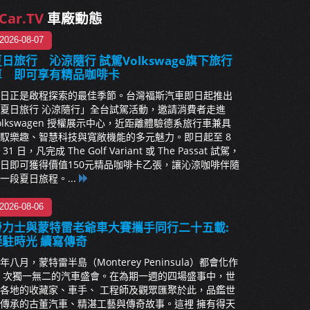
Car.TV
車廠動態
2026-08-07
日旅行 沁涼隨行 試駕Volkswage旗下旅行
車 即可享有精品咖啡卡
日正是啟程探索的最佳季節。台灣福斯汽車即日起推出
夏日旅行 沁涼隨行」全台試駕活動，邀請消費者走進
olkswagen 授權展示中心，近距離體驗德系旅行車兼具
馭樂趣、智慧科技與寬敞機能的多元魅力。即日起至 8
 31 日，凡完成 The Golf Variant 或 The Passat 試駕，
日即可獲得價值150元精品咖啡卡乙張，讓沁涼咖啡伴隨
一段夏日旅程。...
2026-08-06
勞力士與蒙特雷老爺車大賽攜手同行二十五載:
凝駐時光 續寫傳奇
年八月，蒙特雷半島（Monterey Peninsula）都會化作
 次獨一無二的汽車盛會。在為期一週的四場盛事中，世
各地的收藏家、車手、 工程師及觀眾匯聚於此，品鑑世
傳承的古董汽車、精湛工藝與傳奇故事。這裡 擁有得天