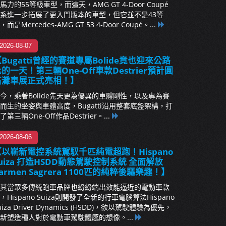
馬力的55等級車型，而這天，AMG GT 4-Door Coupé
系進一步拓展了更入門版本的車型，但它並不是43等
，而是Mercedes-AMG GT 53 4-Door Coupé。...
2026-08-07
Bugatti曾經的賽道專屬Bolide竟也迎來公路
的一天！第三輛One-Off車款Destrier預計圓
石灘車展正式亮相！】
今，乘著Bolide先天更為優異的車體剛性，以及專為賽
而生的坐姿與車體高度，Bugatti沿用整套底盤架構，打
了第三輛One-Off作品Destrier。...
2026-08-06
【以嶄新電控系統駕馭千匹純電超跑！Hispano
uiza 打造HSDD動態駕駛控制系統 全面解放
armen Sagrera 1100匹的純粹後驅樂趣！】
其當眾多傳統跑車品牌也紛紛端出效能逼近的電動車款
，Hispano Suiza則開發了全新的行車電腦算法Hispano
uiza Driver Dynamics (HSDD)，欲以駕駛體驗為優先，
新塑造種人對於電動車駕駛體感的想像。...