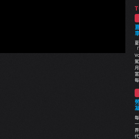
T
夏
夏
「
V
駕
月
當
每
每
一
界
代