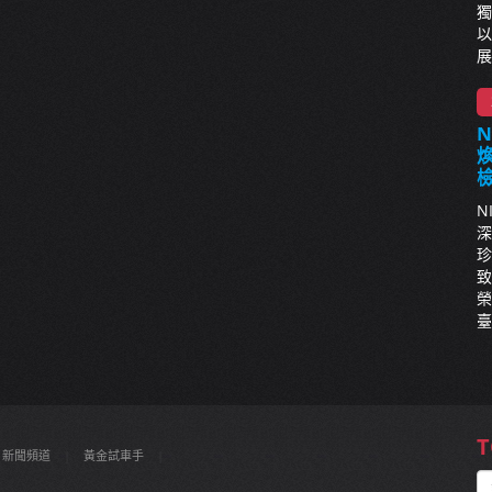
獨
以
展
N
深
珍
致
榮
臺
T
新聞頻道
|
黃金試車手
|