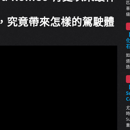
匹
車
級
，究竟帶來怎樣的駕駛體
【
化
如
道
造
S
C
尤
時
S
重