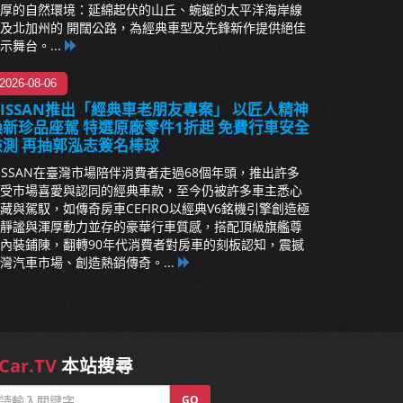
厚的自然環境：延綿起伏的山丘、蜿蜒的太平洋海岸線
及北加州的 開闊公路，為經典車型及先鋒新作提供絕佳
示舞台。...
2026-08-06
NISSAN推出「經典車老朋友專案」 以匠人精神
煥新珍品座駕 特選原廠零件1折起 免費行車安全
檢測 再抽郭泓志簽名棒球
ISSAN在臺灣市場陪伴消費者走過68個年頭，推出許多
受市場喜愛與認同的經典車款，至今仍被許多車主悉心
藏與駕馭，如傳奇房車CEFIRO以經典V6銘機引擎創造極
靜謐與渾厚動力並存的豪華行車質感，搭配頂級旗艦尊
內裝鋪陳，翻轉90年代消費者對房車的刻板認知，震撼
灣汽車市場、創造熱銷傳奇。...
Car.TV
本站搜尋
GO