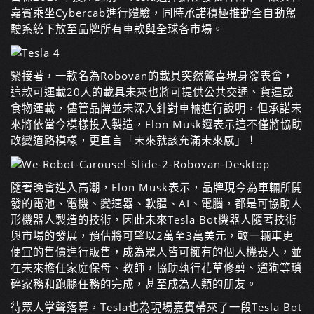
嘉賓乘坐Cybercab進行體驗，同時承諾積極推動全自動駕
駛系統下放至品牌所有車款與全球各市場。
緊接著，一款名為Robovan的載具突然驚喜現身發表會，
這款可運載20人的載具未來也將可提供公共交通、貨運或
食物運載，儘管品牌並未深入針對車輛進行說明，但承諾未
來將依當今模樣投入製造，Elon Musk還表示這不僅將協助
改變道路模樣，更直言「未來就該充滿未來感」！
隨著晚會進入高潮，Elon Musk表示，品牌現今為車輛所開
發的電池、電機、變速器、軟體、AI、電腦，都是可協助人
形機器人製造的技術，因此未來Tesla Bot機器人隨著技術
與市場的發展，預估將可望以2萬至3萬美元，較一輛車更
便宜的售價進行販售，成為眾人皆可擁有的個人機器人，並
在未來擔任家庭保母、教師，協助執行花草修剪、遛狗等瑣
碎家務和跑腿任務的完成，甚至成為人類的朋友。
待眾人掌聲落幕，Tesla也為現場嘉賓帶來了一段Tesla Bot