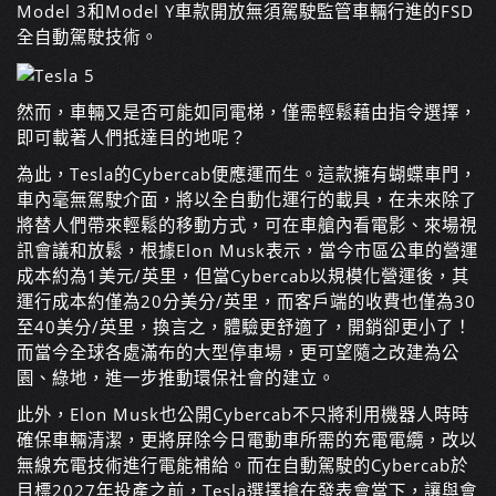
Model 3和Model Y車款開放無須駕駛監管車輛行進的FSD
全自動駕駛技術。
然而，車輛又是否可能如同電梯，僅需輕鬆藉由指令選擇，
即可載著人們抵達目的地呢？
為此，Tesla的Cybercab便應運而生。這款擁有蝴蝶車門，
車內毫無駕駛介面，將以全自動化運行的載具，在未來除了
將替人們帶來輕鬆的移動方式，可在車艙內看電影、來場視
訊會議和放鬆，根據Elon Musk表示，當今市區公車的營運
成本約為1美元/英里，但當Cybercab以規模化營運後，其
運行成本約僅為20分美分/英里，而客戶端的收費也僅為30
至40美分/英里，換言之，體驗更舒適了，開銷卻更小了！
而當今全球各處滿布的大型停車場，更可望隨之改建為公
園、綠地，進一步推動環保社會的建立。
此外，Elon Musk也公開Cybercab不只將利用機器人時時
確保車輛清潔，更將屏除今日電動車所需的充電電纜，改以
無線充電技術進行電能補給。而在自動駕駛的Cybercab於
目標2027年投產之前，Tesla選擇搶在發表會當下，讓與會