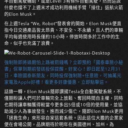
半自動駕駛輔助，或是Level 3有條件自動駕駛，然而這說
什麼也擋不了上週末才成功利用機械手臂「接住」返航火箭
的Elon Musk。
在上週Tesla “We, Robot”發表會的開始，Elon Musk便直
指今日交通產品皆太昂貴、不安全、不永續，且人們的車輛
平均每週使用時長僅約10小時，停放時間多於工作中的生
命，似乎也充滿了浪費。
強制險即將過期怕上路被罰錢嗎？立即預約「國泰車險小秘
書」保單到期前發送投保提醒，好安心！即日起至12月31
日，車險國泰新朋友，同時投保強制險+任意險，可抽萬元
家電及Apple好禮！看更多好康優惠，立即點擊這。
話鋒一轉，Elon Musk隨即讚揚Tesla全自動駕駛系統，不
僅期盼讓人們可於車輛完全上放鬆、奪回時間自主權，同時
也期待讓車輛獲得較當今更多出5倍或10倍的使用量，並協
助減少人為事故發生，進而減少傷亡，隨即Elon Musk更用
「拯救生命」來形容自家這套系統。因此這位大膽的企業家
便在會場公開，品牌期待於明年在美國德州、加州，為