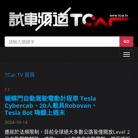
GO
Toggl
navig
TCar.TV 首頁
/ /
蝴蝶門自動駕駛電動計程車 Tesla
Cybercab、20人載具Robovan、
Tesla Bot 嗨翻上週末
2024-10-14
遷就於法規限制，目前全球絕大多數公路皆僅開放Level 2