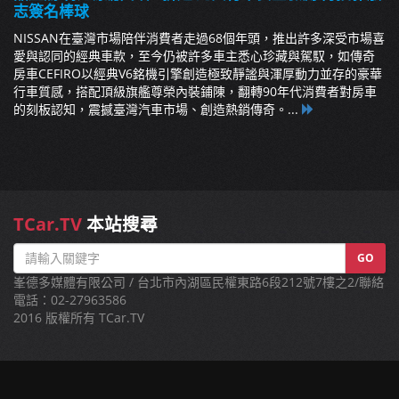
志簽名棒球
NISSAN在臺灣市場陪伴消費者走過68個年頭，推出許多深受市場喜
愛與認同的經典車款，至今仍被許多車主悉心珍藏與駕馭，如傳奇
房車CEFIRO以經典V6銘機引擎創造極致靜謐與渾厚動力並存的豪華
行車質感，搭配頂級旗艦尊榮內裝鋪陳，翻轉90年代消費者對房車
的刻板認知，震撼臺灣汽車市場、創造熱銷傳奇。...
TCar.TV
本站搜尋
GO
峯德多媒體有限公司 / 台北市內湖區民權東路6段212號7樓之2/聯絡
電話：02-27963586
2016 版權所有 TCar.TV