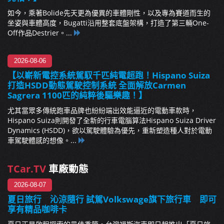
如今，乘著Bolide先天更為優異的車體剛性，以及專為賽道而生的
坐姿與車體高度，Bugatti沿用整套底盤架構，打造了第三輛One-
Off作品Destrier。...
2026-08-06
【以嶄新電控系統駕馭千匹純電超跑！Hispano Suiza
打造HSDD動態駕駛控制系統 全面解放Carmen
Sagrera 1100匹的純粹後驅樂趣！】
尤其當眾多傳統跑車品牌也紛紛端出效能逼近的電動車款時，
Hispano Suiza則開發了全新的行車電腦算法Hispano Suiza Driver
Dynamics (HSDD)，欲以駕駛體驗為優先，重新塑造種人對於電動
車駕駛體感的想像。...
TCar.TV
車廠動態
2026-08-07
夏日旅行 沁涼隨行 試駕Volkswage旗下旅行車 即可
享有精品咖啡卡