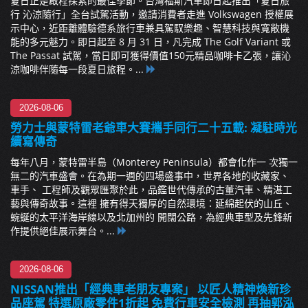
夏日正是啟程探索的最佳季節。台灣福斯汽車即日起推出「夏日旅
行 沁涼隨行」全台試駕活動，邀請消費者走進 Volkswagen 授權展
示中心，近距離體驗德系旅行車兼具駕馭樂趣、智慧科技與寬敞機
能的多元魅力。即日起至 8 月 31 日，凡完成 The Golf Variant 或
The Passat 試駕，當日即可獲得價值150元精品咖啡卡乙張，讓沁
涼咖啡伴隨每一段夏日旅程。...
2026-08-06
勞力士與蒙特雷老爺車大賽攜手同行二十五載: 凝駐時光
續寫傳奇
每年八月，蒙特雷半島（Monterey Peninsula）都會化作一 次獨一
無二的汽車盛會。在為期一週的四場盛事中，世界各地的收藏家、
車手、 工程師及觀眾匯聚於此，品鑑世代傳承的古董汽車、精湛工
藝與傳奇故事。這裡 擁有得天獨厚的自然環境：延綿起伏的山丘、
蜿蜒的太平洋海岸線以及北加州的 開闊公路，為經典車型及先鋒新
作提供絕佳展示舞台。...
2026-08-06
NISSAN推出「經典車老朋友專案」 以匠人精神煥新珍
品座駕 特選原廠零件1折起 免費行車安全檢測 再抽郭泓