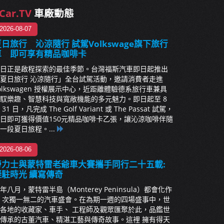
Car.TV
車廠動態
2026-08-07
日旅行 沁涼隨行 試駕Volkswage旗下旅行
車 即可享有精品咖啡卡
日正是啟程探索的最佳季節。台灣福斯汽車即日起推出
夏日旅行 沁涼隨行」全台試駕活動，邀請消費者走進
olkswagen 授權展示中心，近距離體驗德系旅行車兼具
馭樂趣、智慧科技與寬敞機能的多元魅力。即日起至 8
 31 日，凡完成 The Golf Variant 或 The Passat 試駕，
日即可獲得價值150元精品咖啡卡乙張，讓沁涼咖啡伴隨
一段夏日旅程。...
2026-08-06
勞力士與蒙特雷老爺車大賽攜手同行二十五載:
凝駐時光 續寫傳奇
年八月，蒙特雷半島（Monterey Peninsula）都會化作
 次獨一無二的汽車盛會。在為期一週的四場盛事中，世
各地的收藏家、車手、 工程師及觀眾匯聚於此，品鑑世
傳承的古董汽車、精湛工藝與傳奇故事。這裡 擁有得天