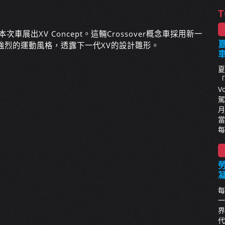
T
車展出XV Concept。這輛Crossover概念車採用新一
夏
，有著強烈的運動風格，透露下一代XV的設計雛形。
夏
「
V
駕
月
當
每
每
一
界
代