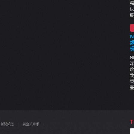
獨
以
展
N
深
珍
致
榮
臺
T
新聞頻道
|
黃金試車手
|