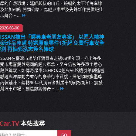
厚的自然環境：延綿起伏的山丘、蜿蜒的太平洋海岸線
及北加州的 開闊公路，為經典車型及先鋒新作提供絕佳
示舞台。...
2026-08-06
NISSAN推出「經典車老朋友專案」 以匠人精神
煥新珍品座駕 特選原廠零件1折起 免費行車安全
檢測 再抽郭泓志簽名棒球
ISSAN在臺灣市場陪伴消費者走過68個年頭，推出許多
受市場喜愛與認同的經典車款，至今仍被許多車主悉心
藏與駕馭，如傳奇房車CEFIRO以經典V6銘機引擎創造極
靜謐與渾厚動力並存的豪華行車質感，搭配頂級旗艦尊
內裝鋪陳，翻轉90年代消費者對房車的刻板認知，震撼
灣汽車市場、創造熱銷傳奇。...
Car.TV
本站搜尋
GO