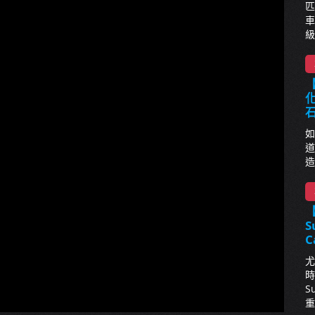
匹
車
級
【
化
如
道
造
S
C
尤
時
S
重