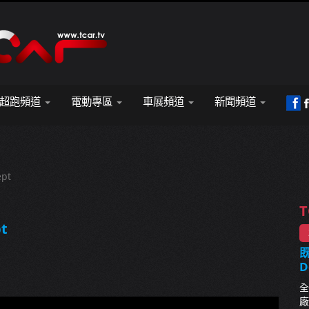
超跑頻道
電動專區
車展頻道
新聞頻道
pt
T
t
既
D
全
廠