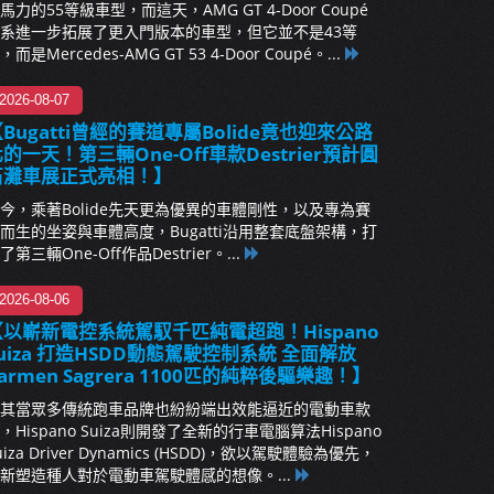
馬力的55等級車型，而這天，AMG GT 4-Door Coupé
系進一步拓展了更入門版本的車型，但它並不是43等
，而是Mercedes-AMG GT 53 4-Door Coupé。...
2026-08-07
Bugatti曾經的賽道專屬Bolide竟也迎來公路
的一天！第三輛One-Off車款Destrier預計圓
石灘車展正式亮相！】
今，乘著Bolide先天更為優異的車體剛性，以及專為賽
而生的坐姿與車體高度，Bugatti沿用整套底盤架構，打
了第三輛One-Off作品Destrier。...
2026-08-06
【以嶄新電控系統駕馭千匹純電超跑！Hispano
uiza 打造HSDD動態駕駛控制系統 全面解放
armen Sagrera 1100匹的純粹後驅樂趣！】
其當眾多傳統跑車品牌也紛紛端出效能逼近的電動車款
，Hispano Suiza則開發了全新的行車電腦算法Hispano
uiza Driver Dynamics (HSDD)，欲以駕駛體驗為優先，
新塑造種人對於電動車駕駛體感的想像。...