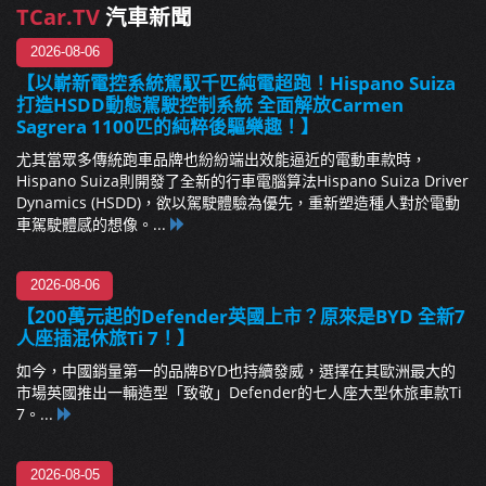
TCar.TV
汽車新聞
2026-08-06
【以嶄新電控系統駕馭千匹純電超跑！Hispano Suiza
打造HSDD動態駕駛控制系統 全面解放Carmen
Sagrera 1100匹的純粹後驅樂趣！】
尤其當眾多傳統跑車品牌也紛紛端出效能逼近的電動車款時，
Hispano Suiza則開發了全新的行車電腦算法Hispano Suiza Driver
Dynamics (HSDD)，欲以駕駛體驗為優先，重新塑造種人對於電動
車駕駛體感的想像。...
2026-08-06
【200萬元起的Defender英國上市？原來是BYD 全新7
人座插混休旅Ti 7！】
如今，中國銷量第一的品牌BYD也持續發威，選擇在其歐洲最大的
市場英國推出一輛造型「致敬」Defender的七人座大型休旅車款Ti
7。...
2026-08-05