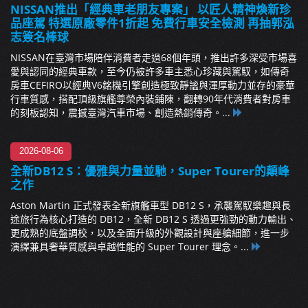
NISSAN推出「經典車老朋友專案」 以匠人精神煥新珍
品座駕 特選原廠零件1折起 免費行車安全檢測 再抽郭泓
志簽名棒球
NISSAN在臺灣市場陪伴消費者走過68個年頭，推出許多深受市場喜
愛與認同的經典車款，至今仍被許多車主悉心珍藏與駕馭，如傳奇
房車CEFIRO以經典V6銘機引擎創造極致靜謐與渾厚動力並存的豪華
行車質感，搭配頂級旗艦尊榮內裝鋪陳，翻轉90年代消費者對房車
的刻板認知，震撼臺灣汽車市場、創造熱銷傳奇。...
2026-08-06
全新DB12 S：優雅與力量並馳，Super Tourer的顛峰
之作
Aston Martin 正式發表全新旗艦車型 DB12 S，承襲駕馭樂趣與長
途旅行為核心打造的 DB12，全新 DB12 S 透過更強勁的動力輸出、
更成熟的底盤調校，以及全面升級的外觀設計與座艙細節，進一步
演繹兼具奢華質感與卓越性能的 Super Tourer 理念。...