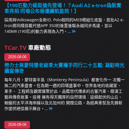
【190匹動力級距搶先登場！？Audi A2 e-tron偽裝實
車亮相 同場公布極優續航能效！】
採用與Volkswagen全新ID. Polo相同的MEB模組化底盤，首批A2 e-
tron將同樣搭載代號APP 350的後置後驅永磁同步馬達，並以
140kW (190匹)的動力表現為入門。...
TCar.TV
車廠動態
2026-08-06
勞力士與蒙特雷老爺車大賽攜手同行二十五載: 凝駐時光
續寫傳奇
每年八月，蒙特雷半島（Monterey Peninsula）都會化作一 次獨一
無二的汽車盛會。在為期一週的四場盛事中，世界各地的收藏家、
車手、 工程師及觀眾匯聚於此，品鑑世代傳承的古董汽車、精湛工
藝與傳奇故事。這裡 擁有得天獨厚的自然環境：延綿起伏的山丘、
蜿蜒的太平洋海岸線以及北加州的 開闊公路，為經典車型及先鋒新
作提供絕佳展示舞台。...
2026-08-06