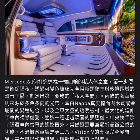
Mercedes如何打造這樣一輛四輪的私人休息室，第一步便
是確保隱私，透過可變色玻璃完全阻斷駕駛室與後排區域的
聲音干擾，劃定出第一要務的「私人空間」。內飾的奢華感
則來源於多色多向的光帶，雪白Nappa真皮椅面與木質或金
屬間的異種結合，以及全車大量的透明板材，最大化的延伸
了車內視覺感受，營造一種超越現實的通透感。中央扶手除
了隱藏車內螢幕的遙控器外，當然還需要兼顧折疊辦公桌的
功能，不過概念車總是更三八，Vision V的桌版完全展開
後，甚至可以作為棋盤，與鄰座乘客車上對弈。