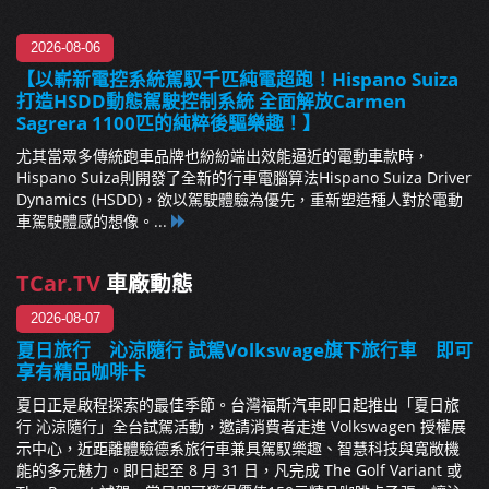
2026-08-06
【以嶄新電控系統駕馭千匹純電超跑！Hispano Suiza
打造HSDD動態駕駛控制系統 全面解放Carmen
Sagrera 1100匹的純粹後驅樂趣！】
尤其當眾多傳統跑車品牌也紛紛端出效能逼近的電動車款時，
Hispano Suiza則開發了全新的行車電腦算法Hispano Suiza Driver
Dynamics (HSDD)，欲以駕駛體驗為優先，重新塑造種人對於電動
車駕駛體感的想像。...
TCar.TV
車廠動態
2026-08-07
夏日旅行 沁涼隨行 試駕Volkswage旗下旅行車 即可
享有精品咖啡卡
夏日正是啟程探索的最佳季節。台灣福斯汽車即日起推出「夏日旅
行 沁涼隨行」全台試駕活動，邀請消費者走進 Volkswagen 授權展
示中心，近距離體驗德系旅行車兼具駕馭樂趣、智慧科技與寬敞機
能的多元魅力。即日起至 8 月 31 日，凡完成 The Golf Variant 或