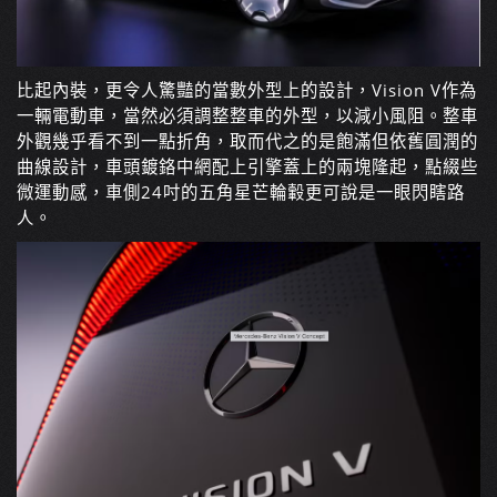
比起內裝，更令人驚豔的當數外型上的設計，Vision V作為
一輛電動車，當然必須調整整車的外型，以減小風阻。整車
外觀幾乎看不到一點折角，取而代之的是飽滿但依舊圓潤的
曲線設計，車頭鍍鉻中網配上引擎蓋上的兩塊隆起，點綴些
微運動感，車側24吋的五角星芒輪轂更可說是一眼閃瞎路
人。