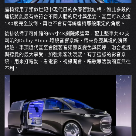
座椅採用了類似世紀中現代風的多層管狀結構，如此多段的
連接將能最有效符合不同人體的尺寸與坐姿，甚至可以支援
180度完全放倒，再也不會有傳統座椅那般限定的角度。
後排裝備了可伸縮的65寸4K劇院級螢幕，配上整車共42支
喇叭的Dolby Atmos環繞音響系統，帶來身歷其境的滂薄
體驗，車頂燈代甚至會隨著音頻節奏變色與閃爍，融合視覺
與聽覺的最大享受，加強乘客沈浸感。有了這樣的影音系
統，用來打電動、看電影、視訊開會、唱歌等活動簡直無往
不利。