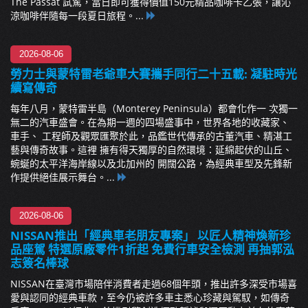
The Passat 試駕，當日即可獲得價值150元精品咖啡卡乙張，讓沁
涼咖啡伴隨每一段夏日旅程。...
2026-08-06
勞力士與蒙特雷老爺車大賽攜手同行二十五載: 凝駐時光
續寫傳奇
每年八月，蒙特雷半島（Monterey Peninsula）都會化作一 次獨一
無二的汽車盛會。在為期一週的四場盛事中，世界各地的收藏家、
車手、 工程師及觀眾匯聚於此，品鑑世代傳承的古董汽車、精湛工
藝與傳奇故事。這裡 擁有得天獨厚的自然環境：延綿起伏的山丘、
蜿蜒的太平洋海岸線以及北加州的 開闊公路，為經典車型及先鋒新
作提供絕佳展示舞台。...
2026-08-06
NISSAN推出「經典車老朋友專案」 以匠人精神煥新珍
品座駕 特選原廠零件1折起 免費行車安全檢測 再抽郭泓
志簽名棒球
NISSAN在臺灣市場陪伴消費者走過68個年頭，推出許多深受市場喜
愛與認同的經典車款，至今仍被許多車主悉心珍藏與駕馭，如傳奇