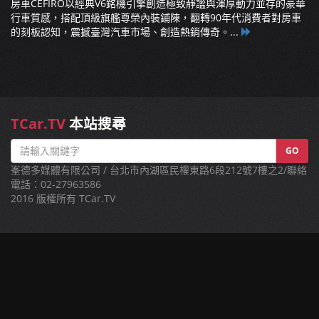
房車CEFIRO以經典V6銘機引擎創造極致靜謐與渾厚動力並存的豪華
行車質感，搭配頂級旗艦尊榮內裝鋪陳，翻轉90年代消費者對房車
的刻板認知，震撼臺灣汽車市場、創造熱銷傳奇。...
TCar.TV
本站搜尋
GO
峯德多媒體有限公司 / 台北市內湖區民權東路6段212號7樓之2/聯絡
電話：02-27963586
2016 版權所有 TCar.TV