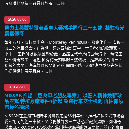
涼咖啡伴隨每一段夏日旅程。...
2026-08-06
勞力士與蒙特雷老爺車大賽攜手同行二十五載: 凝駐時光
續寫傳奇
每年八月，蒙特雷半島（Monterey Peninsula）都會化作一 次獨一
無二的汽車盛會。在為期一週的四場盛事中，世界各地的收藏家、
車手、 工程師及觀眾匯聚於此，品鑑世代傳承的古董汽車、精湛工
藝與傳奇故事。這裡 擁有得天獨厚的自然環境：延綿起伏的山丘、
蜿蜒的太平洋海岸線以及北加州的 開闊公路，為經典車型及先鋒新
作提供絕佳展示舞台。...
2026-08-06
NISSAN推出「經典車老朋友專案」 以匠人精神煥新珍
品座駕 特選原廠零件1折起 免費行車安全檢測 再抽郭泓
志簽名棒球
NISSAN在臺灣市場陪伴消費者走過68個年頭，推出許多深受市場喜
愛與認同的經典車款，至今仍被許多車主悉心珍藏與駕馭，如傳奇
房車CEFIRO以經典V6銘機引擎創造極致靜謐與渾厚動力並存的豪華