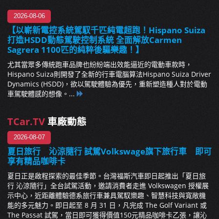
2026-08-06
【以嶄新電控系統駕馭千匹純電超跑！Hispano Suiza
打造HSDD動態駕駛控制系統 全面解放Carmen
Sagrera 1100匹的純粹後驅樂趣！】
尤其當眾多傳統跑車品牌也紛紛端出效能逼近的電動車款時，
Hispano Suiza則開發了全新的行車電腦算法Hispano Suiza Driver
Dynamics (HSDD)，欲以駕駛體驗為優先，重新塑造種人對於電動
車駕駛體感的想像。...
TCar.TV
車廠動態
2026-08-07
夏日旅行 沁涼隨行 試駕Volkswage旗下旅行車 即可
享有精品咖啡卡
夏日正是啟程探索的最佳季節。台灣福斯汽車即日起推出「夏日旅
行 沁涼隨行」全台試駕活動，邀請消費者走進 Volkswagen 授權展
示中心，近距離體驗德系旅行車兼具駕馭樂趣、智慧科技與寬敞機
能的多元魅力。即日起至 8 月 31 日，凡完成 The Golf Variant 或
The Passat 試駕，當日即可獲得價值150元精品咖啡卡乙張，讓沁