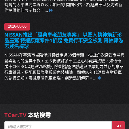
蜿蜒的太平洋海岸線以及北加州的 開闊公路，為經典車型及先鋒新
作提供絕佳展示舞台。...
2026-08-06
NISSAN推出「經典車老朋友專案」 以匠人精神煥新珍
品座駕 特選原廠零件1折起 免費行車安全檢測 再抽郭泓
志簽名棒球
NISSAN在臺灣市場陪伴消費者走過68個年頭，推出許多深受市場喜
愛與認同的經典車款，至今仍被許多車主悉心珍藏與駕馭，如傳奇
房車CEFIRO以經典V6銘機引擎創造極致靜謐與渾厚動力並存的豪華
行車質感，搭配頂級旗艦尊榮內裝鋪陳，翻轉90年代消費者對房車
的刻板認知，震撼臺灣汽車市場、創造熱銷傳奇。...
TCar.TV
本站搜尋
GO