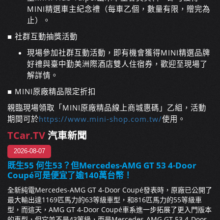
MINI精選車主紀念禮（每車乙個，數量有限，贈完為
止）。
■
社群互動抽獎活動
現場參加社群互動活動，即有機會獲得MINI精選品牌
好禮與臺中勤美洲際酒店雙人住宿券，歡迎至現場了
解詳情。
■
MINI原廠精品限定折扣
親臨現場領取「MINI原廠精品線上商城惠碼」乙組，活動
期間可於
https://www.mini-shop.com.tw/
使用。
TCar.TV
汽車新聞
2026-08-07
既生55 何生53？但Mercedes-AMG GT 53 4-Door
Coupé可是便宜了逾140萬台幣！
全新純電Mercedes-AMG GT 4-Door Coupé發表時，原廠已公開了
最大輸出達1169匹馬力的63等級車型，和816匹馬力的55等級車
型，而這天，AMG GT 4-Door Coupé車系進一步拓展了更入門版本
的車型，但它並不是43等級，而是Mercedes-AMG GT 53 4-Door