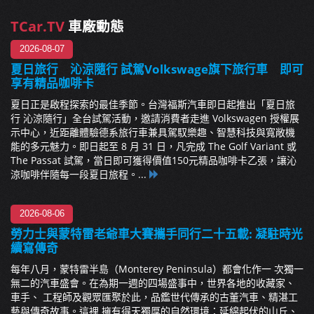
TCar.TV
車廠動態
2026-08-07
夏日旅行 沁涼隨行 試駕Volkswage旗下旅行車 即可
享有精品咖啡卡
夏日正是啟程探索的最佳季節。台灣福斯汽車即日起推出「夏日旅
行 沁涼隨行」全台試駕活動，邀請消費者走進 Volkswagen 授權展
示中心，近距離體驗德系旅行車兼具駕馭樂趣、智慧科技與寬敞機
能的多元魅力。即日起至 8 月 31 日，凡完成 The Golf Variant 或
The Passat 試駕，當日即可獲得價值150元精品咖啡卡乙張，讓沁
涼咖啡伴隨每一段夏日旅程。...
2026-08-06
勞力士與蒙特雷老爺車大賽攜手同行二十五載: 凝駐時光
續寫傳奇
每年八月，蒙特雷半島（Monterey Peninsula）都會化作一 次獨一
無二的汽車盛會。在為期一週的四場盛事中，世界各地的收藏家、
車手、 工程師及觀眾匯聚於此，品鑑世代傳承的古董汽車、精湛工
藝與傳奇故事。這裡 擁有得天獨厚的自然環境：延綿起伏的山丘、