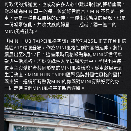
可取代的辨識度，也成為許多人心中難以取代的夢想座駕。
對於成為MINI車主的每一位愛好者而言，MINI不只是一台
車，更是一種自我風格的延伸、一種生活態度的展現，也是
一份凝聚彼此、共鳴共感的歸屬
——
成就了獨一無二的
MINI風格社群。
「MINI HUB TAIPEI風格空間」將於7月25日正式在台北信
義區A19耀眼登場，作為MINI風格社群的實體延伸，將持
續展出至8月17日。這座限時風格聚點集結MINI新世代車
款與生活風格，巧妙交織融入至展場設計中，呈現出由每一
位車主與愛好者共同形塑的MINI風格樣貌。從車款展示到
生活態度，MINI HUB TAIPEI匯聚品牌對個性風格的堅持
與主張，邀請所有熱愛MINI的你與對MINI有點好奇的你，
一同走進這個MINI風格宇宙親自體驗。