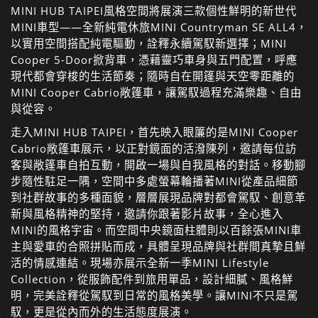
MINI HUB TAIPEI風格空間將展演三款個性鮮明的新世代
MINI車型
——
全新純電休旅MINI Countryman SE ALL4，
以實用空間搭配純電驅動，詮釋永續駕馭新選擇；MINI
Cooper 5-Door掀背車，憑藉靈巧車身與五門配置，呼應
現代都會穿梭的生活節奏；隨時自在開篷與天空零距離的
MINI Cooper Cabrio敞篷車，讓駕馭過程充滿樂趣、自由
與從容。
走入MINI HUB TAIPEI，首先映入眼簾的是MINI Cooper
Cabrio敞篷車展示，以正對鏡面的活潑陳列，邀請每位訪
客與敞篷車自拍互動，開啟一場與自我風格的對話。移動腳
步隨性駐足一隅，空間中多處螢幕輪播著MINI從產品細節
到社群故事的多種面貌，層層展現品牌對都會駕馭、創意革
新與風格精神的堅持，邀請你跟著影片故事，全心進入
MINI的風格宇宙。而空間中央鏡面柱體則以百餘張MINI車
主與愛車的合照拼貼而成，具體呈現品牌與社群間真摯且鮮
活的情感連結。現場亦展示全新一季MINI Lifestyle
Collection，從服飾配件到旅用單品，設計細膩、風格鮮
明，完美詮釋從駕馭到日常的風格美學。讓MINI不只是駕
馭，更是從內而外的生活態度展演。