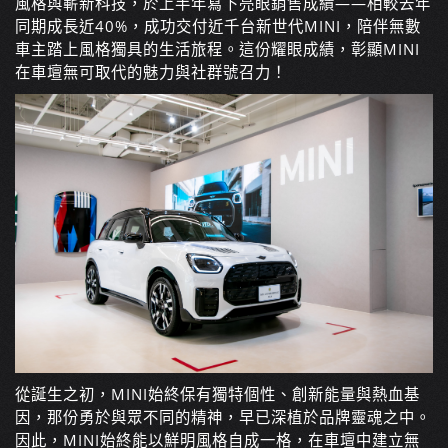
風格與嶄新科技，於上半年寫下亮眼銷售成績
——
相較去年
同期成長近40%，成功交付近千台新世代MINI，陪伴無數
車主踏上風格獨具的生活旅程。這份耀眼成績，彰顯MINI
在車壇無可取代的魅力與社群號召力！
從誕生之初，MINI始終保有獨特個性、創新能量與熱血基
因，那份勇於與眾不同的精神，早已深植於品牌靈魂之中。
因此，MINI始終能以鮮明風格自成一格，在車壇中建立無