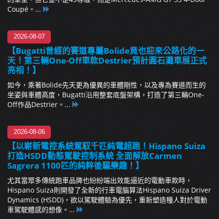
Coupé。...
2026-08-07
【Bugatti曾經的賽道專屬Bolide竟也迎來公路化的一
天！第三輛One-Off車款Destrier預計圓石灘車展正式
亮相！】
如今，乘著Bolide先天更為優異的車體剛性，以及專為賽道而生的
坐姿與車體高度，Bugatti沿用整套底盤架構，打造了第三輛One-
Off作品Destrier。...
2026-08-06
【以嶄新電控系統駕馭千匹純電超跑！Hispano Suiza
打造HSDD動態駕駛控制系統 全面解放Carmen
Sagrera 1100匹的純粹後驅樂趣！】
尤其當眾多傳統跑車品牌也紛紛端出效能逼近的電動車款時，
Hispano Suiza則開發了全新的行車電腦算法Hispano Suiza Driver
Dynamics (HSDD)，欲以駕駛體驗為優先，重新塑造種人對於電動
車駕駛體感的想像。...