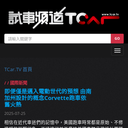
GO
Toggl
navig
TCar.TV 首頁
/ / 國際新聞
即便僅是邁入電動世代的預想 由南
加州設計的概念Corvette跑車依
舊火熱
2025-07-25
相信在近代車迷們的記憶中，美國跑車時常都是原始、不修