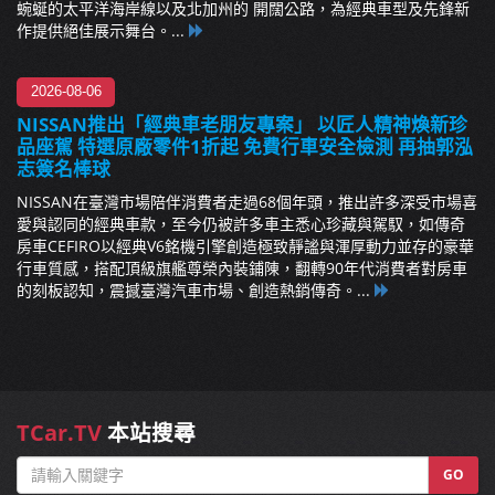
蜿蜒的太平洋海岸線以及北加州的 開闊公路，為經典車型及先鋒新
作提供絕佳展示舞台。...
2026-08-06
NISSAN推出「經典車老朋友專案」 以匠人精神煥新珍
品座駕 特選原廠零件1折起 免費行車安全檢測 再抽郭泓
志簽名棒球
NISSAN在臺灣市場陪伴消費者走過68個年頭，推出許多深受市場喜
愛與認同的經典車款，至今仍被許多車主悉心珍藏與駕馭，如傳奇
房車CEFIRO以經典V6銘機引擎創造極致靜謐與渾厚動力並存的豪華
行車質感，搭配頂級旗艦尊榮內裝鋪陳，翻轉90年代消費者對房車
的刻板認知，震撼臺灣汽車市場、創造熱銷傳奇。...
TCar.TV
本站搜尋
GO