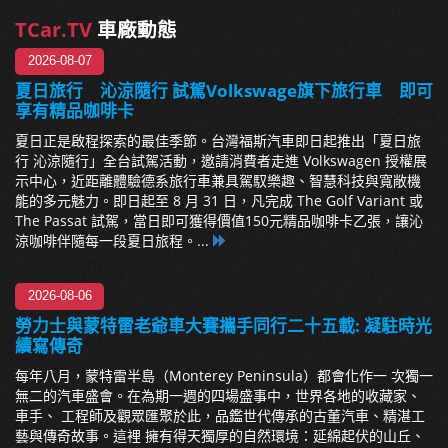
TCar.TV
車廠動態
2026-08-07
夏日旅行 沁涼隨行 試駕Volkswage旗下旅行車 即可
享有精品咖啡卡
夏日正是啟程探索的最佳季節。台灣福斯汽車即日起推出「夏日旅
行 沁涼隨行」全台試駕活動，邀請消費者走進 Volkswagen 授權展
示中心，近距離體驗德系旅行車兼具駕馭樂趣、智慧科技與寬敞機
能的多元魅力。即日起至 8 月 31 日，凡完成 The Golf Variant 或
The Passat 試駕，當日即可獲得價值150元精品咖啡卡乙張，讓沁
涼咖啡伴隨每一段夏日旅程。...
2026-08-06
勞力士與蒙特雷老爺車大賽攜手同行二十五載: 凝駐時光
續寫傳奇
每年八月，蒙特雷半島（Monterey Peninsula）都會化作一 次獨一
無二的汽車盛會。在為期一週的四場盛事中，世界各地的收藏家、
車手、 工程師及觀眾匯聚於此，品鑑世代傳承的古董汽車、精湛工
藝與傳奇故事。這裡 擁有得天獨厚的自然環境：延綿起伏的山丘、