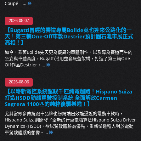
Coupé。...
2026-08-07
【Bugatti曾經的賽道專屬Bolide竟也迎來公路化的一
天！第三輛One-Off車款Destrier預計圓石灘車展正式
亮相！】
如今，乘著Bolide先天更為優異的車體剛性，以及專為賽道而生的
坐姿與車體高度，Bugatti沿用整套底盤架構，打造了第三輛One-
Off作品Destrier。...
2026-08-06
【以嶄新電控系統駕馭千匹純電超跑！Hispano Suiza
打造HSDD動態駕駛控制系統 全面解放Carmen
Sagrera 1100匹的純粹後驅樂趣！】
尤其當眾多傳統跑車品牌也紛紛端出效能逼近的電動車款時，
Hispano Suiza則開發了全新的行車電腦算法Hispano Suiza Driver
Dynamics (HSDD)，欲以駕駛體驗為優先，重新塑造種人對於電動
車駕駛體感的想像。...