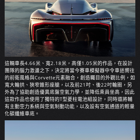
這輛車長4.66米、寬2.18米，高僅1.05米的作品，在設計
團隊的腦力激盪之下，決定將當今賽車模擬器中令車迷嚮往
的前衛風格與Corvette元素融合，創造矚目的外觀比例，如
寬大輪拱、狹窄錐形座艙，以及前21吋、後22吋輪圈，另
外為了協助創造優異底盤空氣力學，並降低乘員坐高，因此
這款作品也使用了獨特的T型菱柱電池組設計，同時還將輔
有主動空力系統與空氣制動功能，以及設有空氣通道的輕量
化碳纖維車底。