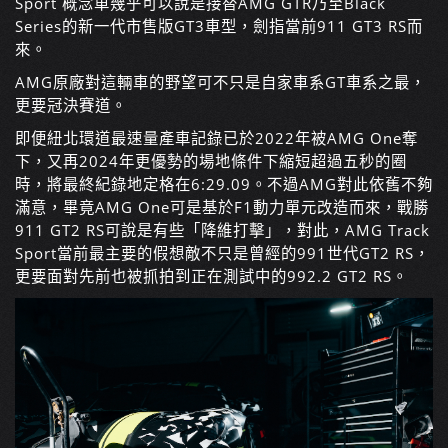
Sport 概念車幾乎可以說是接替AMG GTR乃至Black
Series的新一代市售版GT3車型，劍指當前911 GT3 RS而
來。
AMG原廠對這輛車的野望可不只是自家車系GT車系之最，
更要冠決賽道。
即便紐北環道最速量產車記錄已於2022年被AMG One奪
下，又再2024年更優勢的場地條件下縮短超過五秒的圈
時，將最終紀錄地定格在6:29.09。不過AMG對此依舊不夠
滿意，畢竟AMG One可是基於F1動力單元改造而來，戰勝
911 GT2 RS可說是有些「降維打擊」，對此，AMG Track
Sport當前最主要的假想敵不只是曾經的991世代GT2 RS，
更要面對先前也被抓拍到正在測試中的992.2 GT2 RS。