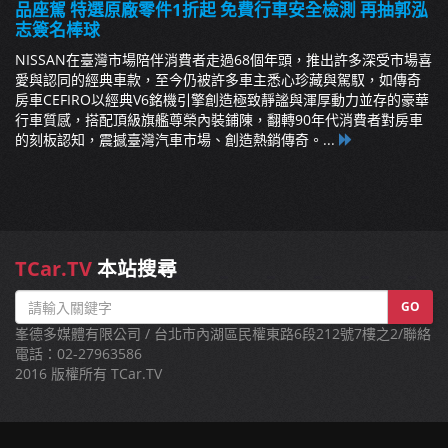
品座駕 特選原廠零件1折起 免費行車安全檢測 再抽郭泓
志簽名棒球
NISSAN在臺灣市場陪伴消費者走過68個年頭，推出許多深受市場喜
愛與認同的經典車款，至今仍被許多車主悉心珍藏與駕馭，如傳奇
房車CEFIRO以經典V6銘機引擎創造極致靜謐與渾厚動力並存的豪華
行車質感，搭配頂級旗艦尊榮內裝鋪陳，翻轉90年代消費者對房車
的刻板認知，震撼臺灣汽車市場、創造熱銷傳奇。...
TCar.TV
本站搜尋
GO
峯德多媒體有限公司 / 台北市內湖區民權東路6段212號7樓之2/聯絡
電話：02-27963586
2016 版權所有 TCar.TV