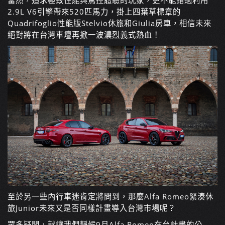
當然，追求極致性能與駕控體驗的玩家，更不能錯過利用
2.9L V6引擎帶來520匹馬力，掛上四葉草標章的
Quadrifoglio性能版Stelvio休旅和Giulia房車，相信未來
絕對將在台灣車壇再掀一波濃烈義式熱血！
至於另一些內行車迷肯定將問到，那麼Alfa Romeo緊湊休
旅Junior未來又是否同樣計畫導入台灣市場呢？
眾多疑問，就讓我們靜候9月Alfa Romeo在台計畫的公