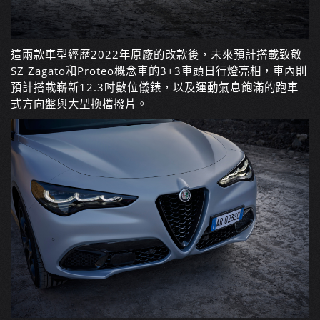
這兩款車型經歷2022年原廠的改款後，未來預計搭載致敬
SZ Zagato和Proteo概念車的3+3車頭日行燈亮相，車內則
預計搭載嶄新12.3吋數位儀錶，以及運動氣息飽滿的跑車
式方向盤與大型換檔撥片。