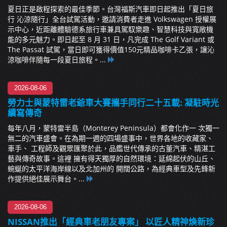
夏日正是啟程探索的最佳季節。台灣福斯汽車即日起推出「夏日旅
行 沁涼隨行」全台試駕活動，邀請消費者走進 Volkswagen 授權展
示中心，近距離體驗德系旅行車兼具駕馭樂趣、智慧科技與寬敞機
能的多元魅力。即日起至 8 月 31 日，凡完成 The Golf Variant 或
The Passat 試駕，當日即可獲得價值150元精品咖啡卡乙張，讓沁
涼咖啡伴隨每一段夏日旅程。...
2026-08-06
勞力士與蒙特雷老爺車大賽攜手同行二十五載: 凝駐時光
續寫傳奇
每年八月，蒙特雷半島（Monterey Peninsula）都會化作一 次獨一
無二的汽車盛會。在為期一週的四場盛事中，世界各地的收藏家、
車手、 工程師及觀眾匯聚於此，品鑑世代傳承的古董汽車、精湛工
藝與傳奇故事。這裡 擁有得天獨厚的自然環境：延綿起伏的山丘、
蜿蜒的太平洋海岸線以及北加州的 開闊公路，為經典車型及先鋒新
作提供絕佳展示舞台。...
2026-08-06
NISSAN推出「經典車老朋友專案」 以匠人精神煥新珍