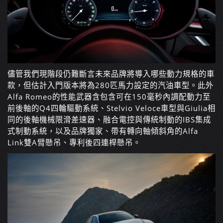
儘管我們現階段仍難斷言未來品牌將導入哪些動力規格的車
款，但估計入門版本將為280匹馬力設定的汽油車型。此外
Alfa Romeo的性能武器含包含可在150毫秒內調配動力至
前後軸的Q4四輪驅動系統、Stelvio Veloce車型與Giulia相
同的後軸機械限滑差速器、融合電控與傳統制動的IBS集成
式制動系統，以及品牌獨家、帶有轉向軸傾斜角的Alfa
Link雙A臂懸吊、專利後四連桿懸吊。