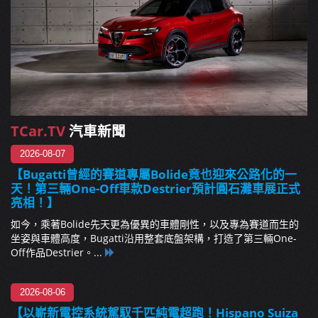
TCar.TV
汽車新聞
2026-08-07
【Bugatti曾經的賽道專屬Bolide竟也迎來公路化的一
天！第三輛One-Off車款Destrier預計圓石灘車展正式
亮相！】
如今，乘著Bolide先天更為優異的車體剛性，以及專為賽道而生的
坐姿與車體高度，Bugatti沿用整套底盤架構，打造了第三輛One-
Off作品Destrier。...
2026-08-06
【以嶄新電控系統駕馭千匹純電超跑！Hispano Suiza