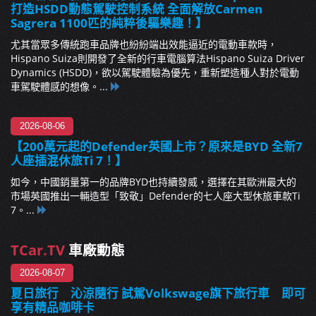
打造HSDD動態駕駛控制系統 全面解放Carmen
Sagrera 1100匹的純粹後驅樂趣！】
尤其當眾多傳統跑車品牌也紛紛端出效能逼近的電動車款時，
Hispano Suiza則開發了全新的行車電腦算法Hispano Suiza Driver
Dynamics (HSDD)，欲以駕駛體驗為優先，重新塑造種人對於電動
車駕駛體感的想像。...
2026-08-06
【200萬元起的Defender英國上市？原來是BYD 全新7
人座插混休旅Ti 7！】
如今，中國銷量第一的品牌BYD也持續發威，選擇在其歐洲最大的
市場英國推出一輛造型「致敬」Defender的七人座大型休旅車款Ti
7。...
TCar.TV
車廠動態
2026-08-07
夏日旅行 沁涼隨行 試駕Volkswage旗下旅行車 即可
享有精品咖啡卡