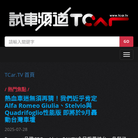
GO
Toggl
navig
TCar.TV 首頁
/ 熱門焦點 /
熱血車迷無須再猜！我們近乎肯定
Alfa Romeo Giulia、Stelvio與
Quadrifoglio性能版 即將於9月轟
動台灣車壇
2025-07-28