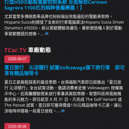
打造HSDD動態駕駛控制系統 全面解放Carmen
Sagrera 1100匹的純粹後驅樂趣！】
尤其當眾多傳統跑車品牌也紛紛端出效能逼近的電動車款時，
Hispano Suiza則開發了全新的行車電腦算法Hispano Suiza Driver
Dynamics (HSDD)，欲以駕駛體驗為優先，重新塑造種人對於電動
車駕駛體感的想像。...
TCar.TV
車廠動態
2026-08-07
夏日旅行 沁涼隨行 試駕Volkswage旗下旅行車 即可
享有精品咖啡卡
夏日正是啟程探索的最佳季節。台灣福斯汽車即日起推出「夏日旅
行 沁涼隨行」全台試駕活動，邀請消費者走進 Volkswagen 授權展
示中心，近距離體驗德系旅行車兼具駕馭樂趣、智慧科技與寬敞機
能的多元魅力。即日起至 8 月 31 日，凡完成 The Golf Variant 或
The Passat 試駕，當日即可獲得價值150元精品咖啡卡乙張，讓沁
涼咖啡伴隨每一段夏日旅程。...
2026-08-06