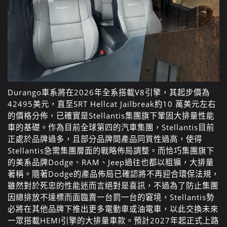
Durango車系將在2026年全系搭載V8引擎，其起步價為
42495美元，直至SRT Hellcat Jailbreak約10 萬美元左右
的價格分佈，已確實是Stellantis集團旗下鞏固大排量性能
車的基礎。作為目前全球第四的汽車集團，Stellantis目前
正處於品牌過多，且部分品牌間產品同質性過高，使得
Stellantis急需集團層面的戰略佈局調整。而恰巧集團旗下
的美系品牌Dodge、RAM、Jeep過往也都以粗獷，大排量
著稱。隨著Dodge的產品佈局已確認將不再迎合環保法規，
雖然對於死忠的性能迷而言絕對是喜訊，不過為了防止集團
因總排放不達標而面臨賣一台罰一台的窘境，Stellantis勢
必將在其他品牌下推出更多電動車或油電車，以此交換未來
一眾搭載HEMI引擎的大排量車款。預計2027年起正式上路