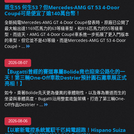
既生55 何生53？但Mercedes-AMG GT 53 4-Door
Coupé可是便宜了逾140萬台幣！
全新純電Mercedes-AMG GT 4-Door Coupé發表時，原廠已公開了
最大輸出達1169匹馬力的63等級車型，和816匹馬力的55等級車
型，而這天，AMG GT 4-Door Coupé車系進一步拓展了更入門版本
的車型，但它並不是43等級，而是Mercedes-AMG GT 53 4-Door
Coupé。...
2026-08-07
【Bugatti曾經的賽道專屬Bolide竟也迎來公路化的一
天！第三輛One-Off車款Destrier預計圓石灘車展正式
亮相！】
如今，乘著Bolide先天更為優異的車體剛性，以及專為賽道而生的
坐姿與車體高度，Bugatti沿用整套底盤架構，打造了第三輛One-
Off作品Destrier。...
2026-08-06
【以嶄新電控系統駕馭千匹純電超跑！Hispano Suiza