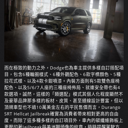
而在極致的動力之外，Dodge也為車主提供多樣自訂搭配項
目，包含6種輪圈樣式、6種外觀配色、6款字標顏色、5種
拉花式樣、以及4款卡鉗噴漆。內裝方面則有5款雙色座椅
配色、以及5/6/7人座的三種座椅佈局、就連安全帶也有4
款選項。誠然，這樣的「類選配」模式其個人化程度顯然不
及豪華品牌那多樣的板材、皮質、甚至縫線設計豐富，但以
頂規車型也不過10萬美金左右的平民售價而言，Durango
SRT Hellcat Jailbreak確實為消費者帶來相對更高的自由
度。而除了這多種多樣的自訂項目外，車內的碳纖維飾板上
更壓印著Jailbreak與美洲獅頭像的紋章，時時提醒駕駛方