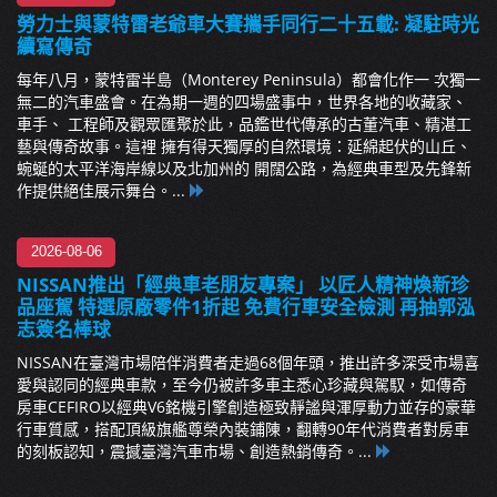
勞力士與蒙特雷老爺車大賽攜手同行二十五載: 凝駐時光
續寫傳奇
每年八月，蒙特雷半島（Monterey Peninsula）都會化作一 次獨一
無二的汽車盛會。在為期一週的四場盛事中，世界各地的收藏家、
車手、 工程師及觀眾匯聚於此，品鑑世代傳承的古董汽車、精湛工
藝與傳奇故事。這裡 擁有得天獨厚的自然環境：延綿起伏的山丘、
蜿蜒的太平洋海岸線以及北加州的 開闊公路，為經典車型及先鋒新
作提供絕佳展示舞台。...
2026-08-06
NISSAN推出「經典車老朋友專案」 以匠人精神煥新珍
品座駕 特選原廠零件1折起 免費行車安全檢測 再抽郭泓
志簽名棒球
NISSAN在臺灣市場陪伴消費者走過68個年頭，推出許多深受市場喜
愛與認同的經典車款，至今仍被許多車主悉心珍藏與駕馭，如傳奇
房車CEFIRO以經典V6銘機引擎創造極致靜謐與渾厚動力並存的豪華
行車質感，搭配頂級旗艦尊榮內裝鋪陳，翻轉90年代消費者對房車
的刻板認知，震撼臺灣汽車市場、創造熱銷傳奇。...