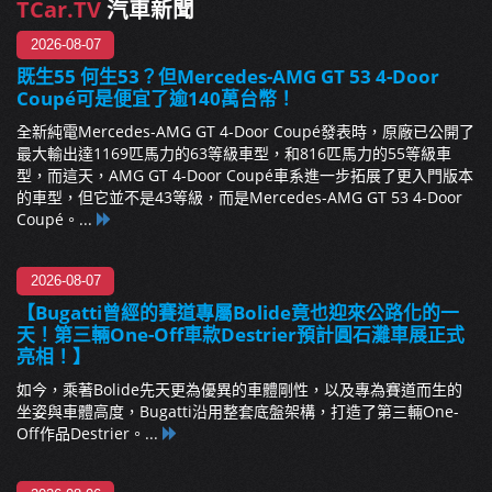
TCar.TV
汽車新聞
2026-08-07
既生55 何生53？但Mercedes-AMG GT 53 4-Door
Coupé可是便宜了逾140萬台幣！
全新純電Mercedes-AMG GT 4-Door Coupé發表時，原廠已公開了
最大輸出達1169匹馬力的63等級車型，和816匹馬力的55等級車
型，而這天，AMG GT 4-Door Coupé車系進一步拓展了更入門版本
的車型，但它並不是43等級，而是Mercedes-AMG GT 53 4-Door
Coupé。...
2026-08-07
【Bugatti曾經的賽道專屬Bolide竟也迎來公路化的一
天！第三輛One-Off車款Destrier預計圓石灘車展正式
亮相！】
如今，乘著Bolide先天更為優異的車體剛性，以及專為賽道而生的
坐姿與車體高度，Bugatti沿用整套底盤架構，打造了第三輛One-
Off作品Destrier。...