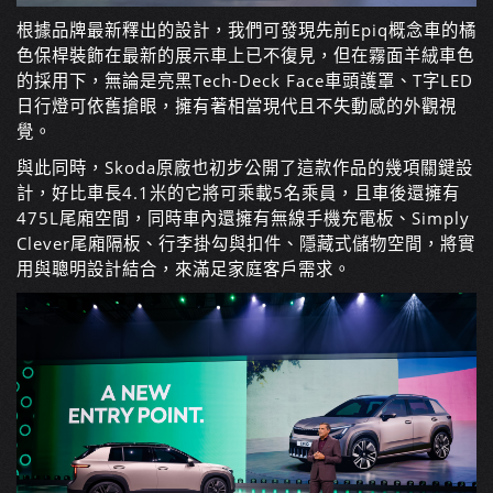
根據品牌最新釋出的設計，我們可發現先前Epiq概念車的橘
色保桿裝飾在最新的展示車上已不復見，但在霧面羊絨車色
的採用下，無論是亮黑Tech-Deck Face車頭護罩、T字LED
日行燈可依舊搶眼，擁有著相當現代且不失動感的外觀視
覺。
與此同時，Skoda原廠也初步公開了這款作品的幾項關鍵設
計，好比車長4.1米的它將可乘載5名乘員，且車後還擁有
475L尾廂空間，同時車內還擁有無線手機充電板、Simply
Clever尾廂隔板、行李掛勾與扣件、隱藏式儲物空間，將實
用與聰明設計結合，來滿足家庭客戶需求。