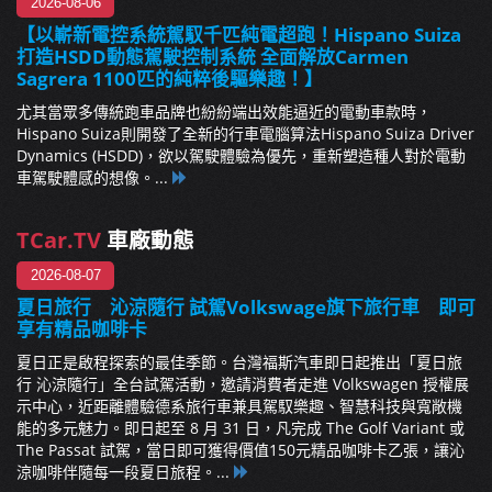
2026-08-06
【以嶄新電控系統駕馭千匹純電超跑！Hispano Suiza
打造HSDD動態駕駛控制系統 全面解放Carmen
Sagrera 1100匹的純粹後驅樂趣！】
尤其當眾多傳統跑車品牌也紛紛端出效能逼近的電動車款時，
Hispano Suiza則開發了全新的行車電腦算法Hispano Suiza Driver
Dynamics (HSDD)，欲以駕駛體驗為優先，重新塑造種人對於電動
車駕駛體感的想像。...
TCar.TV
車廠動態
2026-08-07
夏日旅行 沁涼隨行 試駕Volkswage旗下旅行車 即可
享有精品咖啡卡
夏日正是啟程探索的最佳季節。台灣福斯汽車即日起推出「夏日旅
行 沁涼隨行」全台試駕活動，邀請消費者走進 Volkswagen 授權展
示中心，近距離體驗德系旅行車兼具駕馭樂趣、智慧科技與寬敞機
能的多元魅力。即日起至 8 月 31 日，凡完成 The Golf Variant 或
The Passat 試駕，當日即可獲得價值150元精品咖啡卡乙張，讓沁
涼咖啡伴隨每一段夏日旅程。...