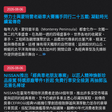
2026-08-06
勞力士與蒙特雷老爺車大賽攜手同行二十五載: 凝駐時光
續寫傳奇
每年八月，蒙特雷半島（Monterey Peninsula）都會化作一 次獨一
無二的汽車盛會。在為期一週的四場盛事中，世界各地的收藏家、
車手、 工程師及觀眾匯聚於此，品鑑世代傳承的古董汽車、精湛工
藝與傳奇故事。這裡 擁有得天獨厚的自然環境：延綿起伏的山丘、
蜿蜒的太平洋海岸線以及北加州的 開闊公路，為經典車型及先鋒新
作提供絕佳展示舞台。...
2026-08-06
NISSAN推出「經典車老朋友專案」 以匠人精神煥新珍
品座駕 特選原廠零件1折起 免費行車安全檢測 再抽郭泓
志簽名棒球
NISSAN在臺灣市場陪伴消費者走過68個年頭，推出許多深受市場喜
愛與認同的經典車款，至今仍被許多車主悉心珍藏與駕馭，如傳奇
房車CEFIRO以經典V6銘機引擎創造極致靜謐與渾厚動力並存的豪華
行車質感，搭配頂級旗艦尊榮內裝鋪陳，翻轉90年代消費者對房車