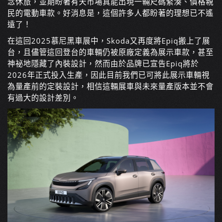
念休旅，並期盼著有天市場真能出現一輛尺碼緊湊、價格親
民的電動車款。好消息是，這個許多人都盼著的理想已不遙
遠了！
在這回2025慕尼黑車展中，Skoda又再度將Epiq搬上了展
台，且儘管這回登台的車輛仍被原廠定義為展示車款，甚至
神祕地隱藏了內裝設計，然而由於品牌已宣告Epiq將於
2026年正式投入生產，因此目前我們已可將此展示車輛視
為量產前的定裝設計，相信這輛展車與未來量產版本並不會
有過大的設計差別。