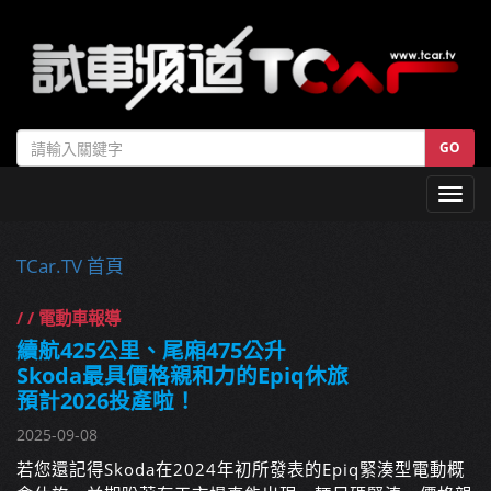
GO
Toggl
navig
TCar.TV 首頁
/ / 電動車報導
續航425公里、尾廂475公升
Skoda最具價格親和力的Epiq休旅
預計2026投產啦！
2025-09-08
若您還記得Skoda在2024年初所發表的Epiq緊湊型電動概