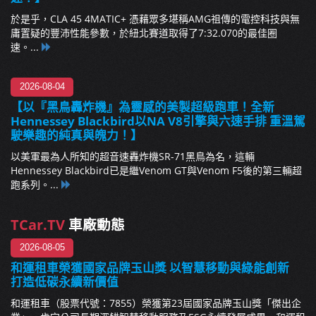
於是乎，CLA 45 4MATIC+ 憑藉眾多堪稱AMG祖傳的電控科技與無
庸置疑的豐沛性能參數，於紐北賽道取得了7:32.070的最佳圈
速。...
2026-08-04
【以『黑鳥轟炸機』為靈感的美製超級跑車！全新
Hennessey Blackbird以NA V8引擎與六速手排 重溫駕
駛樂趣的純真與魄力！】
以美軍最為人所知的超音速轟炸機SR-71黑鳥為名，這輛
Hennessey Blackbird已是繼Venom GT與Venom F5後的第三輛超
跑系列。...
TCar.TV
車廠動態
2026-08-05
和運租車榮獲國家品牌玉山獎 以智慧移動與綠能創新
打造低碳永續新價值
和運租車（股票代號：7855）榮獲第23屆國家品牌玉山獎「傑出企