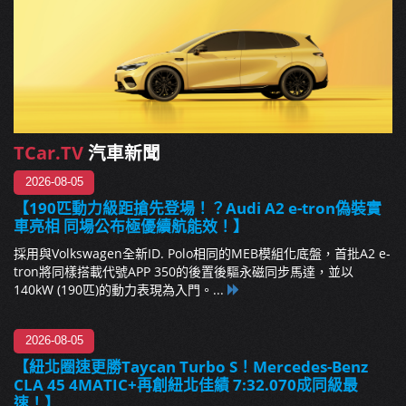
TCar.TV
汽車新聞
2026-08-05
【190匹動力級距搶先登場！？Audi A2 e-tron偽裝實
車亮相 同場公布極優續航能效！】
採用與Volkswagen全新ID. Polo相同的MEB模組化底盤，首批A2 e-
tron將同樣搭載代號APP 350的後置後驅永磁同步馬達，並以
140kW (190匹)的動力表現為入門。...
2026-08-05
【紐北圈速更勝Taycan Turbo S！Mercedes-Benz
CLA 45 4MATIC+再創紐北佳績 7:32.070成同級最
速！】