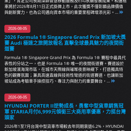
業」，肯定公司長期深耕智慧移動服務及ESG永續發展成果。和運租
車將於2026年8月11日正式掛牌上市，此次獲獎不僅彰顯品牌價值
與創新實力，也為公司邁向資本市場的重要里程碑增添光彩。...
2026-08-05
2026 Formula 1® Singapore Grand Prix 新加坡大獎
賽 Audi 極速之旅開放報名 直擊全球最具魅力的夜間街
道賽
Formula 1® Singapore Grand Prix 為 Formula 1® 賽程中最具代
表性的分站之一，也是 Formula 1® 唯一的夜間街道賽。賽道設於
新加坡濱海灣市區，在城市天際線與璀璨夜景映襯下，打造獨具特
色的觀賽氛圍；兼具高速直線與技術性彎道的街道賽道，也讓新加
坡站成為考驗車手操控技巧、專注力與耐力的重要舞台，...
2026-08-05
HYUNDAI PORTER II逆勢成長，勇奪中型貨車銷售冠
軍 STARIA月付6,999元領銜三大商用車優惠，力挺台灣
頭家
2026年1至7月台灣中型貨車市場較去年同期衰退6.2%，HYUNDAI