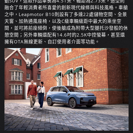
動SUV，這款作品車長為4.51米、軸距為2.73米，造型則
融合了年輕消費者所喜愛的創新現代線條與科技風格。車艙
之中，Leapmotor B10則設有了多達22處儲物空間、全景
天窗、加熱通風座椅，以及C級車輛級距中最大的乘坐空
間，並可將前座傾倒，使後艙成為附帶大型腿托沙發般的休
憩空間；另外車輛還配有14.6吋的2.5K中控螢幕，甚至還
擁有OTA無線更新、自訂使用者介面等功能。