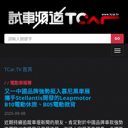
GO
Toggl
navig
TCar.TV 首頁
/ / 電動車報導
又一中國品牌強勢挺入慕尼黑車展
攜手Stellantis開發的Leapmotor
B10電動休旅、B05電動掀背
2025-09-08
近期持續追蹤車壇新聞的朋友，肯定對於中國品牌車款強勢