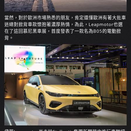
當然，對於歐洲市場熟悉的朋友，肯定還懂歐洲有著大批車
迷總對掀背車款懷抱著濃厚熱情，為此，Leapmotor也選
在了這回慕尼黑車展，首度發表了一款名為B05的電動掀
背。