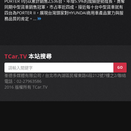
PORTER II仍以累計銷售2,536台、年增5.9%的成績逆勢成長，勇奪
同期中型貨車銷售冠軍，市占率近四成，接近每十台中型貨車就有
四台為PORTER II，展現台灣頭家對HYUNDAI商用車產品實力與服
務品質的肯定。...
TCar.TV
本站搜尋
GO
峯德多媒體有限公司 / 台北市內湖區民權東路6段212號7樓之2/聯絡
電話：02-27963586
2016 版權所有 TCar.TV