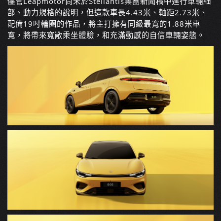
儘管Leapmotor尚未於Stellantis集團新聞稿中進行車輛細
部、動力規格的說明，但這款車長4.43米、軸距2.73米、
配備19吋輪圈的作品，將主打擁有同級最寬的1.88米車
寬，將帶來寬敞乘坐體驗，和充滿動感的自信車輛姿態。