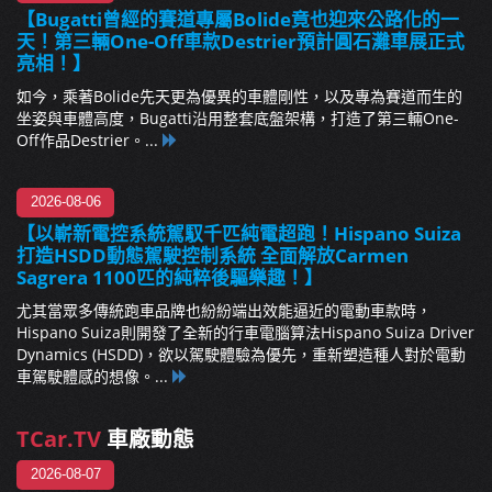
【Bugatti曾經的賽道專屬Bolide竟也迎來公路化的一
天！第三輛One-Off車款Destrier預計圓石灘車展正式
亮相！】
如今，乘著Bolide先天更為優異的車體剛性，以及專為賽道而生的
坐姿與車體高度，Bugatti沿用整套底盤架構，打造了第三輛One-
Off作品Destrier。...
2026-08-06
【以嶄新電控系統駕馭千匹純電超跑！Hispano Suiza
打造HSDD動態駕駛控制系統 全面解放Carmen
Sagrera 1100匹的純粹後驅樂趣！】
尤其當眾多傳統跑車品牌也紛紛端出效能逼近的電動車款時，
Hispano Suiza則開發了全新的行車電腦算法Hispano Suiza Driver
Dynamics (HSDD)，欲以駕駛體驗為優先，重新塑造種人對於電動
車駕駛體感的想像。...
TCar.TV
車廠動態
2026-08-07