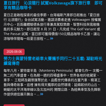
夏日旅行 沁涼隨行 試駕Volkswage旗下旅行車 即可
享有精品咖啡卡
夏日正是啟程探索的最佳季節。台灣福斯汽車即日起推出「夏日旅
行 沁涼隨行」全台試駕活動，邀請消費者走進 Volkswagen 授權展
示中心，近距離體驗德系旅行車兼具駕馭樂趣、智慧科技與寬敞機
能的多元魅力。即日起至 8 月 31 日，凡完成 The Golf Variant 或
The Passat 試駕，當日即可獲得價值150元精品咖啡卡乙張，讓沁
涼咖啡伴隨每一段夏日旅程。...
2026-08-06
勞力士與蒙特雷老爺車大賽攜手同行二十五載: 凝駐時光
續寫傳奇
每年八月，蒙特雷半島（Monterey Peninsula）都會化作一 次獨一
無二的汽車盛會。在為期一週的四場盛事中，世界各地的收藏家、
車手、 工程師及觀眾匯聚於此，品鑑世代傳承的古董汽車、精湛工
藝與傳奇故事。這裡 擁有得天獨厚的自然環境：延綿起伏的山丘、
蜿蜒的太平洋海岸線以及北加州的 開闊公路，為經典車型及先鋒新
作提供絕佳展示舞台。...