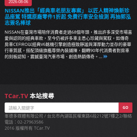
2026-08-06
NISSAN推出「經典車老朋友專案」 以匠人精神煥新珍
品座駕 特選原廠零件1折起 免費行車安全檢測 再抽郭泓
志簽名棒球
NISSAN在臺灣市場陪伴消費者走過68個年頭，推出許多深受市場喜
愛與認同的經典車款，至今仍被許多車主悉心珍藏與駕馭，如傳奇
房車CEFIRO以經典V6銘機引擎創造極致靜謐與渾厚動力並存的豪華
行車質感，搭配頂級旗艦尊榮內裝鋪陳，翻轉90年代消費者對房車
的刻板認知，震撼臺灣汽車市場、創造熱銷傳奇。...
TCar.TV
本站搜尋
GO
峯德多媒體有限公司 / 台北市內湖區民權東路6段212號7樓之2/聯絡
電話：02-27963586
2016 版權所有 TCar.TV