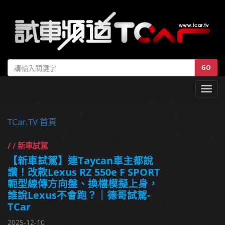
GO
Toggl
navig
TCar.TV 首頁
/ / 新車試駕
【新車試駕】連Taycan車主都說
讚！改款Lexus RZ 550e F SPORT
軛型線傳方向盤、換檔模擬上身，
誰說Lexus不會跑？｜德哥試駕-
TCar
2025-12-10