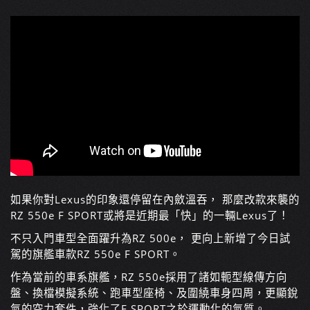
如果你對Lexus的印象還停留在內斂溫吞， 那麼改款來襲的
RZ 550e F SPORT或將是近期最「快」的一輛Lexus了！
不只入門車型全面躍升為RZ 500e， 更向上新增了今日試
駕的旗艦車款RZ 550e F SPORT。
作為當前的車系旗艦，RZ 550e採用了諸如軛型線傳方向
盤、換檔模擬系統、跑車型座椅、及圍繞車身四周，更顯銳
氣的空力套件，強化了F SPORT之於運動化的氣質。