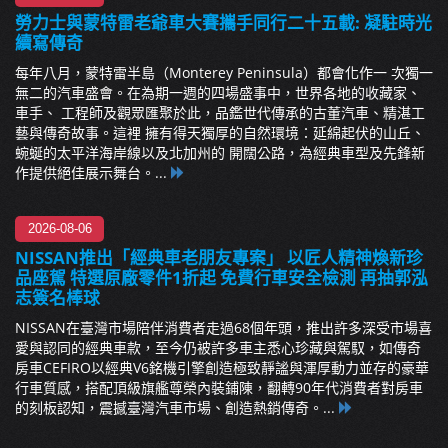
勞力士與蒙特雷老爺車大賽攜手同行二十五載: 凝駐時光
續寫傳奇
每年八月，蒙特雷半島（Monterey Peninsula）都會化作一 次獨一
無二的汽車盛會。在為期一週的四場盛事中，世界各地的收藏家、
車手、 工程師及觀眾匯聚於此，品鑑世代傳承的古董汽車、精湛工
藝與傳奇故事。這裡 擁有得天獨厚的自然環境：延綿起伏的山丘、
蜿蜒的太平洋海岸線以及北加州的 開闊公路，為經典車型及先鋒新
作提供絕佳展示舞台。...
2026-08-06
NISSAN推出「經典車老朋友專案」 以匠人精神煥新珍
品座駕 特選原廠零件1折起 免費行車安全檢測 再抽郭泓
志簽名棒球
NISSAN在臺灣市場陪伴消費者走過68個年頭，推出許多深受市場喜
愛與認同的經典車款，至今仍被許多車主悉心珍藏與駕馭，如傳奇
房車CEFIRO以經典V6銘機引擎創造極致靜謐與渾厚動力並存的豪華
行車質感，搭配頂級旗艦尊榮內裝鋪陳，翻轉90年代消費者對房車
的刻板認知，震撼臺灣汽車市場、創造熱銷傳奇。...