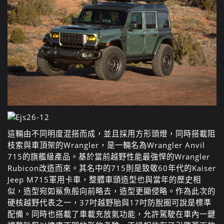
這輛由不同明度混搭而成，並且採用方形頭燈，同時搭載阻
枝索與車頂架的Wrangler，是一輛名為Wrangler Anvil
715的旗艦級產品。基於當前越野性能最強悍的Wrangler
Rubicon改造而來。其名中的715則是致敬60年代的Kaiser
Jeep M715軍用卡車，整體車頭造型也與當年的歷史相
似，造型宛如鯊魚般向前略去，造型更顯侵略。作為此次的
硬核越野代表之一，37吋越野胎與17吋防脫圈可說是標準
配備。同時也搭載了車載充放氣功能，允許駕駛在車內一鍵