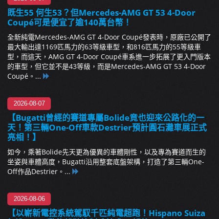
既生55 何生53？但Mercedes-AMG GT 53 4-Door
Coupé可是便宜了逾140萬台幣！
全新純電Mercedes-AMG GT 4-Door Coupé發表時，原廠已公開了
最大輸出達1169匹馬力的63等級車型，和816匹馬力的55等級車
型，而這天，AMG GT 4-Door Coupé車系進一步拓展了更入門版本
的車型，但它並不是43等級，而是Mercedes-AMG GT 53 4-Door
Coupé。...
2026-08-07
【Bugatti曾經的賽道專屬Bolide竟也迎來公路化的一
天！第三輛One-Off車款Destrier預計圓石灘車展正式
亮相！】
如今，乘著Bolide先天更為優異的車體剛性，以及專為賽道而生的
坐姿與車體高度，Bugatti沿用整套底盤架構，打造了第三輛One-
Off作品Destrier。...
2026-08-06
【以嶄新電控系統駕馭千匹純電超跑！Hispano Suiza