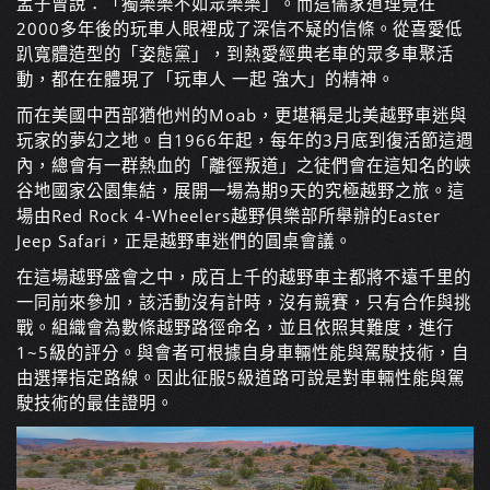
孟子曾說：「獨樂樂不如眾樂樂」。而這儒家道理竟在
2000多年後的玩車人眼裡成了深信不疑的信條。從喜愛低
趴寬體造型的「姿態黨」，到熱愛經典老車的眾多車聚活
動，都在在體現了「玩車人 一起 強大」的精神。
而在美國中西部猶他州的Moab，更堪稱是北美越野車迷與
玩家的夢幻之地。自1966年起，每年的3月底到復活節這週
內，總會有一群熱血的「離徑叛道」之徒們會在這知名的峽
谷地國家公園集結，展開一場為期9天的究極越野之旅。這
場由Red Rock 4-Wheelers越野俱樂部所舉辦的Easter
Jeep Safari，正是越野車迷們的圓桌會議。
在這場越野盛會之中，成百上千的越野車主都將不遠千里的
一同前來參加，該活動沒有計時，沒有競賽，只有合作與挑
戰。組織會為數條越野路徑命名，並且依照其難度，進行
1~5級的評分。與會者可根據自身車輛性能與駕駛技術，自
由選擇指定路線。因此征服5級道路可說是對車輛性能與駕
駛技術的最佳證明。