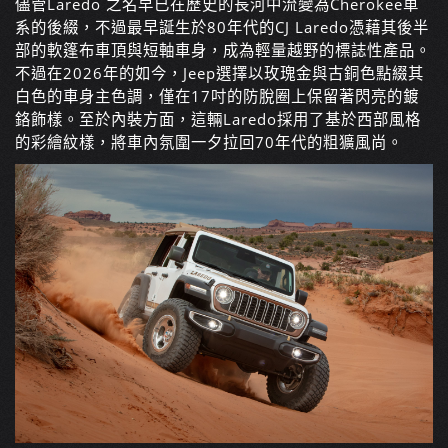
儘管Laredo 之名早已在歷史的長河中流變為Cherokee車
系的後綴，不過最早誕生於80年代的CJ Laredo憑藉其後半
部的軟篷布車頂與短軸車身，成為輕量越野的標誌性產品。
不過在2026年的如今，Jeep選擇以玫瑰金與古銅色點綴其
白色的車身主色調，僅在17吋的防脫圈上保留著閃亮的鍍
鉻飾樣。至於內裝方面，這輛Laredo採用了基於西部風格
的彩繪紋樣，將車內氛圍一夕拉回70年代的粗獷風尚。