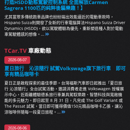
打造HSDD動態駕駛控制系統 全面解放Carmen
Sagrera 1100匹的純粹後驅樂趣！】
尤其當眾多傳統跑車品牌也紛紛端出效能逼近的電動車款時，
Hispano Suiza則開發了全新的行車電腦算法Hispano Suiza Driver
Dynamics (HSDD)，欲以駕駛體驗為優先，重新塑造種人對於電動
車駕駛體感的想像。...
TCar.TV
車廠動態
2026-08-07
夏日旅行 沁涼隨行 試駕Volkswage旗下旅行車 即可
享有精品咖啡卡
夏日正是啟程探索的最佳季節。台灣福斯汽車即日起推出「夏日旅
行 沁涼隨行」全台試駕活動，邀請消費者走進 Volkswagen 授權展
示中心，近距離體驗德系旅行車兼具駕馭樂趣、智慧科技與寬敞機
能的多元魅力。即日起至 8 月 31 日，凡完成 The Golf Variant 或
The Passat 試駕，當日即可獲得價值150元精品咖啡卡乙張，讓沁
涼咖啡伴隨每一段夏日旅程。...
2026-08-06