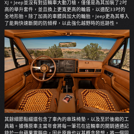
XJ。Jeep並沒有對這輛車大動刀槍，僅僅是為其加裝了2吋
高的舉升套件，並且換上更寬更高的輪眉，以適配33吋的
全地形胎。除了加高的車體與加大的輪胎，Jeep更為其導入
了能夠快速斷開的防傾桿，以此強化越野時的巡跡性。
其餘細節點綴還包含了車內的串珠椅墊，以及至於後廂的工
具箱。據傳原車主當年會將每一筆花在這輛車的開銷通通記
錄於一台蘋果電腦中，因此原廠也以其概念發想，將一個同