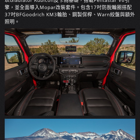
以Gladiator Rubicon皮卡為基礎，搭載Pentastar V6引
擎，並全面導入Mopar改裝套件。包含17吋防脫輪圈搭配
37吋BFGoodrich KM3輪胎、鋼製保桿、Warn絞盤與額外
照明。