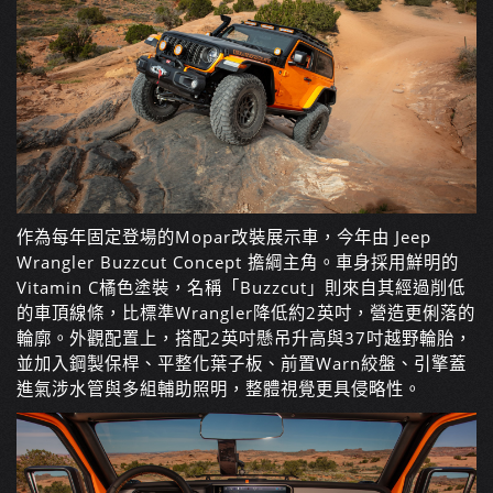
作為每年固定登場的Mopar改裝展示車，今年由 Jeep
Wrangler Buzzcut Concept 擔綱主角。車身採用鮮明的
Vitamin C橘色塗裝，名稱「Buzzcut」則來自其經過削低
的車頂線條，比標準Wrangler降低約2英吋，營造更俐落的
輪廓。外觀配置上，搭配2英吋懸吊升高與37吋越野輪胎，
並加入鋼製保桿、平整化葉子板、前置Warn絞盤、引擎蓋
進氣涉水管與多組輔助照明，整體視覺更具侵略性。