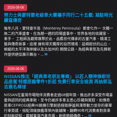
2026-08-06
勞力士與蒙特雷老爺車大賽攜手同行二十五載: 凝駐時光
續寫傳奇
每年八月，蒙特雷半島（Monterey Peninsula）都會化作一 次獨一
無二的汽車盛會。在為期一週的四場盛事中，世界各地的收藏家、
車手、 工程師及觀眾匯聚於此，品鑑世代傳承的古董汽車、精湛工
藝與傳奇故事。這裡 擁有得天獨厚的自然環境：延綿起伏的山丘、
蜿蜒的太平洋海岸線以及北加州的 開闊公路，為經典車型及先鋒新
作提供絕佳展示舞台。...
2026-08-06
NISSAN推出「經典車老朋友專案」 以匠人精神煥新珍
品座駕 特選原廠零件1折起 免費行車安全檢測 再抽郭泓
志簽名棒球
NISSAN在臺灣市場陪伴消費者走過68個年頭，推出許多深受市場喜
愛與認同的經典車款，至今仍被許多車主悉心珍藏與駕馭，如傳奇
房車CEFIRO以經典V6銘機引擎創造極致靜謐與渾厚動力並存的豪華
行車質感，搭配頂級旗艦尊榮內裝鋪陳，翻轉90年代消費者對房車
的刻板認知，震撼臺灣汽車市場、創造熱銷傳奇。...