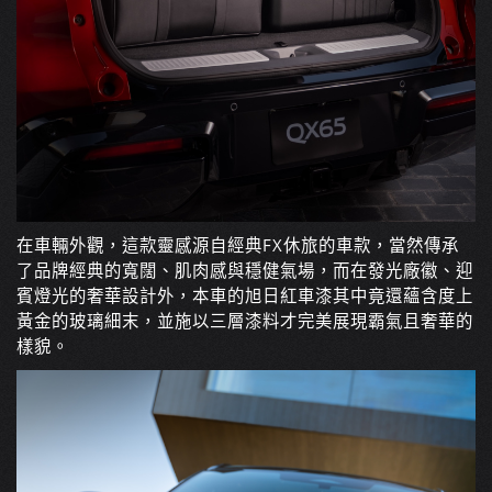
在車輛外觀，這款靈感源自經典FX休旅的車款，當然傳承
了品牌經典的寬闊、肌肉感與穩健氣場，而在發光廠徽、迎
賓燈光的奢華設計外，本車的旭日紅車漆其中竟還蘊含度上
黃金的玻璃細末，並施以三層漆料才完美展現霸氣且奢華的
樣貌。