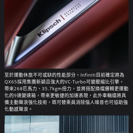
至於運動休旅不可或缺的性能部分，Infiniti目前確定將為
QX65採用集團新穎且強大的VC-Turbo可變壓縮比引擎，
帶來268匹馬力、35.7kgm扭力，並將搭配換檔邏輯更運動
化的9速變速箱，帶來更敏捷的加速表現，此外車輛還將具
備主動聲浪強化技術，既可替乘員消除惱人噪音也可協助強
化動感聲浪。