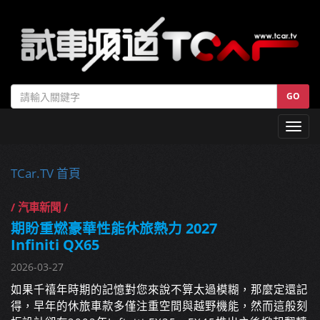
GO
Toggl
navig
TCar.TV 首頁
/ 汽車新聞 /
期盼重燃豪華性能休旅熱力 2027
Infiniti QX65
2026-03-27
如果千禧年時期的記憶對您來說不算太過模糊，那麼定還記
得，早年的休旅車款多僅注重空間與越野機能，然而這般刻