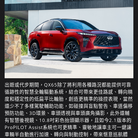
出遊或代步期間，QX65除了將利用各種路況都能提供可靠
循跡性的智慧全輪驅動系統，結合可帶來更佳路感、轉向精
度和穩定性的低扁平比輪胎，創造更精準的操控表現，當然
還少不了多樣駕駛輔助功能，如碰撞與盲點警告、車道偏移
預防功能、3D環景、車頭透視與車頭廣角攝影，此外還輔
有智慧後視鏡、10.8吋彩色抬頭顯示器，且如今2.1版本的
ProPILOT Assist系統也可更精準、靈敏地讓車主可一鍵讓
車輛半自動進行加速、轉向與制動控制，帶來愜意巡航體