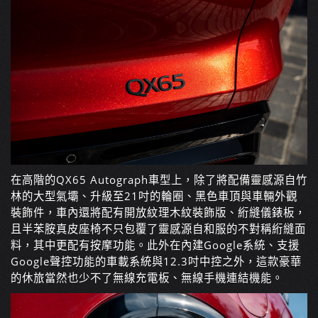
在高階的QX65 Autograph車型上，除了將配備靈感源自竹
林的大型氣壩、升級至21吋的輪圈、黑色車頂與車輛外觀
裝飾件，車內還將配有開放紋理木紋裝飾版、絎縫儀錶板，
且半苯胺真皮座椅不只包覆了靈感源自和服的不對稱絎縫面
料，其中更配有按摩功能。此外在內建Google系統、支援
Google聲控功能的車載系統與12.3吋中控之外，這款豪華
的休旅當然也少不了無線充電板、無線手機連結機能。