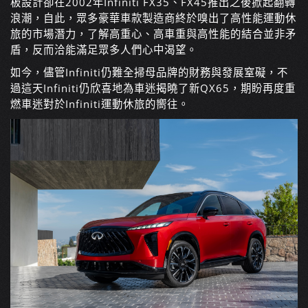
板設計卻在2002年Infiniti FX35、FX45推出之後掀起翻轉
浪潮，自此，眾多豪華車款製造商終於嗅出了高性能運動休
旅的市場潛力，了解高重心、高車重與高性能的結合並非矛
盾，反而洽能滿足眾多人們心中渴望。
如今，儘管Infiniti仍難全掃母品牌的財務與發展窒礙，不
過這天Infiniti仍欣喜地為車迷揭曉了新QX65，期盼再度重
燃車迷對於Infiniti運動休旅的嚮往。