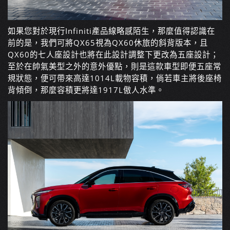
如果您對於現行Infiniti產品線略感陌生，那麼值得認識在
前的是，我們可將QX65視為QX60休旅的斜背版本，且
QX60的七人座設計也將在此設計調整下更改為五座設計；
至於在帥氣美型之外的意外優點，則是這款車型即便五座常
規狀態，便可帶來高達1014L載物容積，倘若車主將後座椅
背傾倒，那麼容積更將達1917L傲人水準。