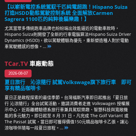
【以嶄新電控系統駕馭千匹純電超跑！Hispano Suiza
打造HSDD動態駕駛控制系統 全面解放Carmen
Sagrera 1100匹的純粹後驅樂趣！】
尤其當眾多傳統跑車品牌也紛紛端出效能逼近的電動車款時，
Hispano Suiza則開發了全新的行車電腦算法Hispano Suiza Driver
Dynamics (HSDD)，欲以駕駛體驗為優先，重新塑造種人對於電動
車駕駛體感的想像。...
TCar.TV
車廠動態
2026-08-07
夏日旅行 沁涼隨行 試駕Volkswage旗下旅行車 即可
享有精品咖啡卡
夏日正是啟程探索的最佳季節。台灣福斯汽車即日起推出「夏日旅
行 沁涼隨行」全台試駕活動，邀請消費者走進 Volkswagen 授權展
示中心，近距離體驗德系旅行車兼具駕馭樂趣、智慧科技與寬敞機
能的多元魅力。即日起至 8 月 31 日，凡完成 The Golf Variant 或
The Passat 試駕，當日即可獲得價值150元精品咖啡卡乙張，讓沁
涼咖啡伴隨每一段夏日旅程。...