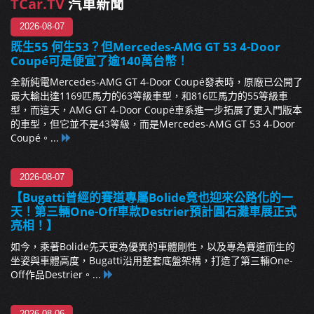
TCar.TV
汽車新聞
2026-08-07
既生55 何生53？但Mercedes-AMG GT 53 4-Door
Coupé可是便宜了逾140萬台幣！
全新純電Mercedes-AMG GT 4-Door Coupé發表時，原廠已公開了
最大輸出達1169匹馬力的63等級車型，和816匹馬力的55等級車
型，而這天，AMG GT 4-Door Coupé車系進一步拓展了更入門版本
的車型，但它並不是43等級，而是Mercedes-AMG GT 53 4-Door
Coupé。...
2026-08-07
【Bugatti曾經的賽道專屬Bolide竟也迎來公路化的一
天！第三輛One-Off車款Destrier預計圓石灘車展正式
亮相！】
如今，乘著Bolide先天更為優異的車體剛性，以及專為賽道而生的
坐姿與車體高度，Bugatti沿用整套底盤架構，打造了第三輛One-
Off作品Destrier。...