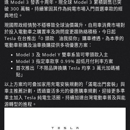
逢 Model 3 發表十周年，現全球 Model 3 累積銷售已突
破 300 萬輛，持續鞏固其作為純電市場入門首選車款的經
典地位。
現國際政經情勢不穩導致全球油價飆升，自用車消費市場對
於投入電動車之購置率及詢問度更趨熱絡積極，今日起
Tesla 在台推出「0 頭款 油我挺你」購車禮遇，為本季的
電動車新購及油車換購提供多項優惠方案：
Model 3 及 Model Y 雙車系皆可零頭款入主
Model 3 指定車款享 0.99% 超低月付利率方案
首次推出「不限品牌換購 Tesla 均享 3 萬元加碼補
貼」
以上方案均可疊加家用充電安裝規劃的「滿電出門套裝」與
車主推薦計劃，透過靈活多元的優惠購車規劃，迎接更多準
車主加入 Tesla 純電生活圈，持續加速台灣電動車普及與能
源轉型的進程。