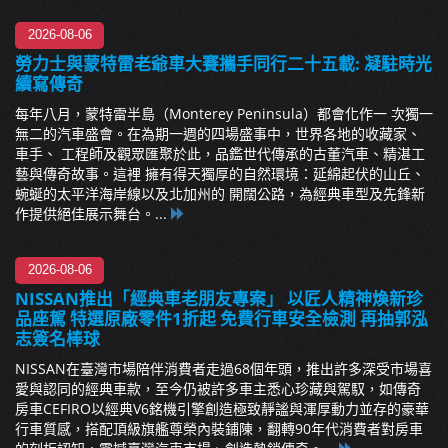
2026-08-06
勞力士與蒙特雷老爺車大賽攜手同行二十五載: 凝駐時光
續寫傳奇
每年八月，蒙特雷半島（Monterey Peninsula）都會化作一 次獨一
無二的汽車盛會。在為期一週的四場盛事中，世界各地的收藏家、
車手、 工程師及觀眾匯聚於此，品鑑世代傳承的古董汽車、精湛工
藝與傳奇故事。這裡 擁有得天獨厚的自然環境：延綿起伏的山丘、
蜿蜒的太平洋海岸線以及北加州的 開闊公路，為經典車型及先鋒新
作提供絕佳展示舞台。...
2026-08-06
NISSAN推出「經典車老朋友專案」 以匠人精神煥新珍
品座駕 特選原廠零件1折起 免費行車安全檢測 再抽郭泓
志簽名棒球
NISSAN在臺灣市場陪伴消費者走過68個年頭，推出許多深受市場喜
愛與認同的經典車款，至今仍被許多車主悉心珍藏與駕馭，如傳奇
房車CEFIRO以經典V6銘機引擎創造極致靜謐與渾厚動力並存的豪華
行車質感，搭配頂級旗艦尊榮內裝鋪陳，翻轉90年代消費者對房車