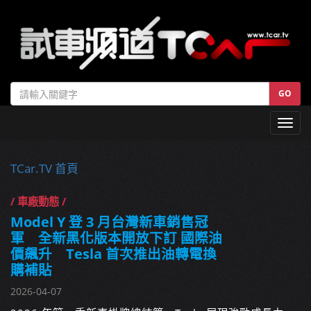
GO
Toggl
navig
TCar.TV 首頁
/ 車廠動態 /
Model Y 登 3 月台灣新車銷售冠
軍 全新黑化版本開放下訂 國際油
價飆升 Tesla 首次推出油轉電換
購補貼
2026-04-07