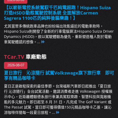
2026-08-06
【以嶄新電控系統駕馭千匹純電超跑！Hispano Suiza
打造HSDD動態駕駛控制系統 全面解放Carmen
Sagrera 1100匹的純粹後驅樂趣！】
尤其當眾多傳統跑車品牌也紛紛端出效能逼近的電動車款時，
Hispano Suiza則開發了全新的行車電腦算法Hispano Suiza Driver
Dynamics (HSDD)，欲以駕駛體驗為優先，重新塑造種人對於電動
車駕駛體感的想像。...
TCar.TV
車廠動態
2026-08-07
夏日旅行 沁涼隨行 試駕Volkswage旗下旅行車 即可
享有精品咖啡卡
夏日正是啟程探索的最佳季節。台灣福斯汽車即日起推出「夏日旅
行 沁涼隨行」全台試駕活動，邀請消費者走進 Volkswagen 授權展
示中心，近距離體驗德系旅行車兼具駕馭樂趣、智慧科技與寬敞機
能的多元魅力。即日起至 8 月 31 日，凡完成 The Golf Variant 或
The Passat 試駕，當日即可獲得價值150元精品咖啡卡乙張，讓沁
涼咖啡伴隨每一段夏日旅程。...