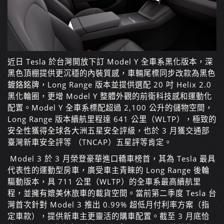
近日 Tesla 於台灣開放下訂 Model Y 全車系黑化版本，深
黑色頂棚提供更沉穩的內裝質感，車輛尾標同步改款為黑色
鍍鉻銘牌，Long Range 版本並提供選配 20 吋 Helix 2.0
黑化輪圈，更增 Model Y 整體外觀的前衛科技感和運動化
配置。Model Y 全車系標配超過 2,100 公升的儲物空間，
Long Range 版本續航里程達 641 公里（WLTP），極致的
安全性獲得全球各大洲五星安全評級，也於 3 月獲交通部
臺灣新車安全評等 （TNCAP）五星評等肯定。
Model 3 於 3 月榮登豪華進口轎車榜首，其為 Tesla 最具
代表性的運動型房車，廣受車主青睞的 Long Range 後輪
驅動版本，具 711 公里（WLTP）的全車系最高續航里
程，並擁有媲美休旅車的載貨空間。當前第二季度 Tesla 台
灣首次針對 Model 3 推出 0.99% 超低月付利率方案（指
定車款），提供新車主更靈活的購車配置。截至 3 月底恰