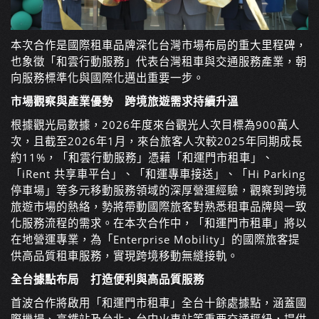
本次合作是國際租車品牌深化台灣市場布局的重大里程碑，
也象徵「和雲行動服務」代表台灣租車與交通服務產業，朝
向服務標準化與國際化邁出重要一步。
市場觀察與產業優勢 跨境旅遊需求持續升溫
根據觀光局數據，2026年度來台觀光人次目標為900萬人
次，且截至2026年1月，來台旅客人次較2025年同期成長
約11%，「和雲行動服務」憑藉「和運門市租車」、
「iRent 共享車平台」、「和運專車接送」、「Hi Parking
停車場」等多元移動服務領域的深厚營運經驗，觀察到跨境
旅遊市場的熱絡，勢將帶動國際旅客對熟悉租車品牌與一致
化服務流程的需求。在本次合作中，「和運門市租車」將以
在地營運專業，為「Enterprise Mobility」的國際旅客提
供高品質租車服務，實現跨境移動無縫接軌。
全台據點布局 打造便利與高品質服務
首波合作將啟用「和運門市租車」全台十餘處據點，涵蓋國