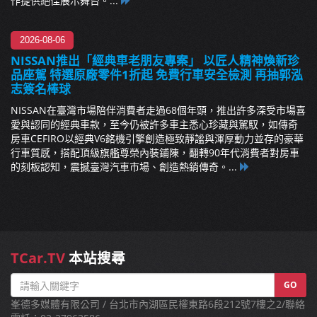
作提供絕佳展示舞台。...
2026-08-06
NISSAN推出「經典車老朋友專案」 以匠人精神煥新珍
品座駕 特選原廠零件1折起 免費行車安全檢測 再抽郭泓
志簽名棒球
NISSAN在臺灣市場陪伴消費者走過68個年頭，推出許多深受市場喜
愛與認同的經典車款，至今仍被許多車主悉心珍藏與駕馭，如傳奇
房車CEFIRO以經典V6銘機引擎創造極致靜謐與渾厚動力並存的豪華
行車質感，搭配頂級旗艦尊榮內裝鋪陳，翻轉90年代消費者對房車
的刻板認知，震撼臺灣汽車市場、創造熱銷傳奇。...
TCar.TV
本站搜尋
GO
峯德多媒體有限公司 / 台北市內湖區民權東路6段212號7樓之2/聯絡