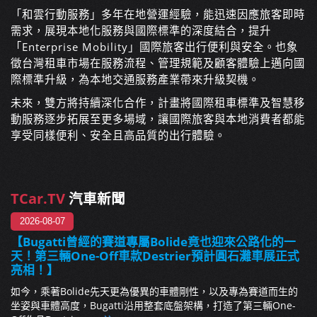
「和雲行動服務」多年在地營運經驗，能迅速因應旅客即時
需求，展現本地化服務與國際標準的深度結合，提升
「Enterprise Mobility」國際旅客出行便利與安全。也象
徵台灣租車市場在服務流程、管理規範及顧客體驗上邁向國
際標準升級，為本地交通服務產業帶來升級契機。
未來，雙方將持續深化合作，計畫將國際租車標準及智慧移
動服務逐步拓展至更多場域，讓國際旅客與本地消費者都能
享受同樣便利、安全且高品質的出行體驗。
TCar.TV
汽車新聞
2026-08-07
【Bugatti曾經的賽道專屬Bolide竟也迎來公路化的一
天！第三輛One-Off車款Destrier預計圓石灘車展正式
亮相！】
如今，乘著Bolide先天更為優異的車體剛性，以及專為賽道而生的
坐姿與車體高度，Bugatti沿用整套底盤架構，打造了第三輛One-