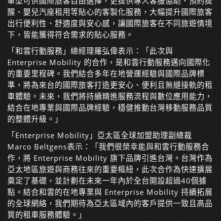
車型可供國際旅客自由選擇，更提供專人客服協助、預約提
醒、嬰兒汽座租用等貼心的客製化服務，大幅提升國際旅客
出行便利性、舒適度與安心感，讓國際旅客在不同旅遊情境
下，皆能獲得符合需求的貼心服務。
「和雲行動服務」總經理羅弘偉表示：「此次與
Enterprise Mobility 的合作，是和雲行動服務邁向國際化
的重要里程碑。我們結合多年在地營運經驗與國際品牌標
準，將為來台的國際旅客打造更安心、便利且無縫接軌的租
車體驗。未來，我們將持續精進服務流程與數位應用能力，
結合在地專業與國際品牌經驗，穩健推動台灣移動服務品質
的整體升級。」
「Enterprise Mobility」亞太區全球加盟助理副總裁
Marco Beltgens表示：「我們很榮幸能與和雲行動服務合
作，將 Enterprise Mobility 旗下品牌引進台灣。台灣作為
亞太地區旅遊與商務往來的重要樞紐，此次合作為快速擴展
奠定了基礎，並計劃在未來一年內於全台開設超過40個據
點。結合和雲的在地專業與 Enterprise Mobility 持續拓展
的全球網絡，我們期待為亞太區域內的客戶提供一致且高品
質的租車服務體驗。」