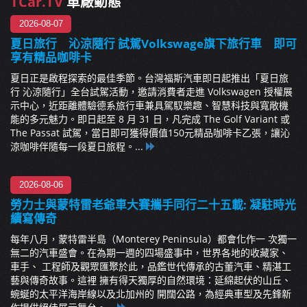
TCar.TV
車廠動態
2026-08-07
夏日旅行 沁涼隨行 試駕Volkswage旗下旅行車 即可
享有精品咖啡卡
夏日正是啟程探索的最佳季節。台灣福斯汽車即日起推出「夏日旅
行 沁涼隨行」全台試駕活動，邀請消費者走進 Volkswagen 授權展
示中心，近距離體驗德系旅行車兼具駕馭樂趣、智慧科技與寬敞機
能的多元魅力。即日起至 8 月 31 日，凡完成 The Golf Variant 或
The Passat 試駕，當日即可獲得價值150元精品咖啡卡乙張，讓沁
涼咖啡伴隨每一段夏日旅程。...
2026-08-06
勞力士與蒙特雷老爺車大賽攜手同行二十五載: 凝駐時光
續寫傳奇
每年八月，蒙特雷半島（Monterey Peninsula）都會化作一 次獨一
無二的汽車盛會。在為期一週的四場盛事中，世界各地的收藏家、
車手、 工程師及觀眾匯聚於此，品鑑世代傳承的古董汽車、精湛工
藝與傳奇故事。這裡 擁有得天獨厚的自然環境：延綿起伏的山丘、
蜿蜒的太平洋海岸線以及北加州的 開闊公路，為經典車型及先鋒新