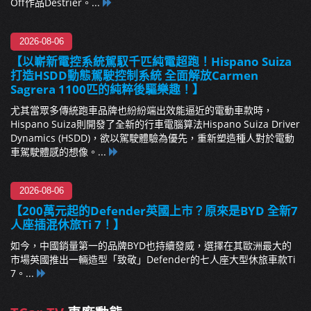
Off作品Destrier。...
2026-08-06
【以嶄新電控系統駕馭千匹純電超跑！Hispano Suiza
打造HSDD動態駕駛控制系統 全面解放Carmen
Sagrera 1100匹的純粹後驅樂趣！】
尤其當眾多傳統跑車品牌也紛紛端出效能逼近的電動車款時，
Hispano Suiza則開發了全新的行車電腦算法Hispano Suiza Driver
Dynamics (HSDD)，欲以駕駛體驗為優先，重新塑造種人對於電動
車駕駛體感的想像。...
2026-08-06
【200萬元起的Defender英國上市？原來是BYD 全新7
人座插混休旅Ti 7！】
如今，中國銷量第一的品牌BYD也持續發威，選擇在其歐洲最大的
市場英國推出一輛造型「致敬」Defender的七人座大型休旅車款Ti
7。...