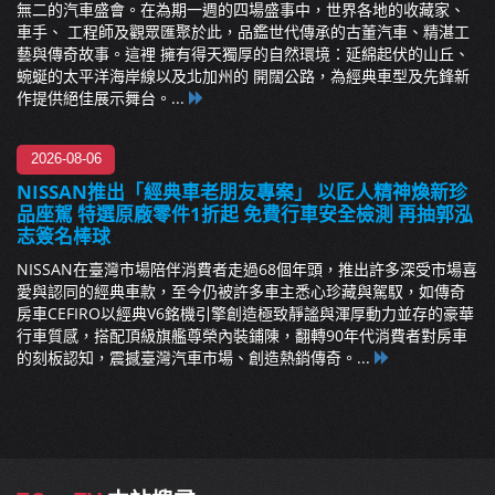
無二的汽車盛會。在為期一週的四場盛事中，世界各地的收藏家、
車手、 工程師及觀眾匯聚於此，品鑑世代傳承的古董汽車、精湛工
藝與傳奇故事。這裡 擁有得天獨厚的自然環境：延綿起伏的山丘、
蜿蜒的太平洋海岸線以及北加州的 開闊公路，為經典車型及先鋒新
作提供絕佳展示舞台。...
2026-08-06
NISSAN推出「經典車老朋友專案」 以匠人精神煥新珍
品座駕 特選原廠零件1折起 免費行車安全檢測 再抽郭泓
志簽名棒球
NISSAN在臺灣市場陪伴消費者走過68個年頭，推出許多深受市場喜
愛與認同的經典車款，至今仍被許多車主悉心珍藏與駕馭，如傳奇
房車CEFIRO以經典V6銘機引擎創造極致靜謐與渾厚動力並存的豪華
行車質感，搭配頂級旗艦尊榮內裝鋪陳，翻轉90年代消費者對房車
的刻板認知，震撼臺灣汽車市場、創造熱銷傳奇。...