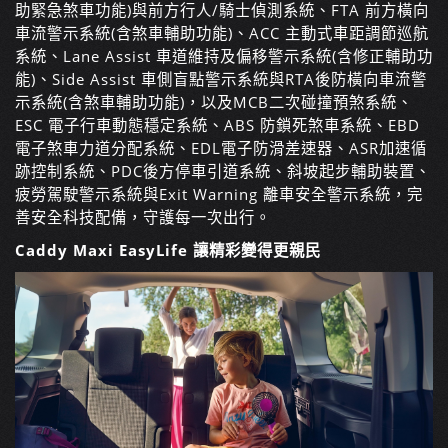
助緊急煞車功能)與前方行人/騎士偵測系統、FTA 前方橫向
車流警示系統(含煞車輔助功能)、ACC 主動式車距調節巡航
系統、Lane Assist 車道維持及偏移警示系統(含修正輔助功
能)、Side Assist 車側盲點警示系統與RTA後防橫向車流警
示系統(含煞車輔助功能)，以及MCB二次碰撞預煞系統、
ESC 電子行車動態穩定系統、ABS 防鎖死煞車系統、EBD
電子煞車力道分配系統、EDL電子防滑差速器、ASR加速循
跡控制系統、PDC後方停車引道系統、斜坡起步輔助裝置、
疲勞駕駛警示系統與Exit Warning 離車安全警示系統，完
善安全科技配備，守護每一次出行。
Caddy Maxi EasyLife 讓精彩變得更親民