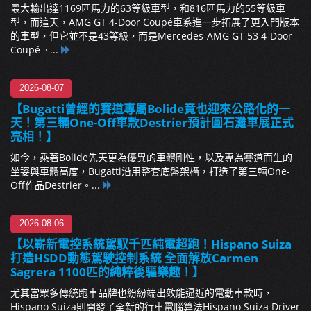
最大輸出達1169匹馬力的63等級車型，和816匹馬力的55等級車
型，而這天，AMG GT 4-Door Coupé車系進一步拓展了更入門版本
的車型，但它並不是43等級，而是Mercedes-AMG GT 53 4-Door
Coupé。...
2026-08-07
【Bugatti曾經的賽道專屬Bolide竟也迎來公路化的一
天！第三輛One-Off車款Destrier預計圓石灘車展正式
亮相！】
如今，乘著Bolide先天更為優異的車體剛性，以及專為賽道而生的
坐姿與車體高度，Bugatti沿用整套底盤架構，打造了第三輛One-
Off作品Destrier。...
2026-08-06
【以嶄新電控系統駕馭千匹純電超跑！Hispano Suiza
打造HSDD動態駕駛控制系統 全面解放Carmen
Sagrera 1100匹的純粹後驅樂趣！】
尤其當眾多傳統跑車品牌也紛紛端出效能逼近的電動車款時，
Hispano Suiza則開發了全新的行車電腦算法Hispano Suiza Driver