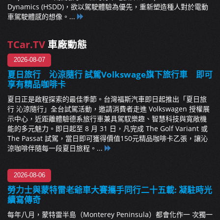
Dynamics (HSDD)，欲以駕駛體驗為優先，重新塑造種人對於電動
車駕駛體感的想像。...
TCar.TV
車廠動態
2026-08-07
夏日旅行 沁涼隨行 試駕Volkswage旗下旅行車 即可
享有精品咖啡卡
夏日正是啟程探索的最佳季節。台灣福斯汽車即日起推出「夏日旅
行 沁涼隨行」全台試駕活動，邀請消費者走進 Volkswagen 授權展
示中心，近距離體驗德系旅行車兼具駕馭樂趣、智慧科技與寬敞機
能的多元魅力。即日起至 8 月 31 日，凡完成 The Golf Variant 或
The Passat 試駕，當日即可獲得價值150元精品咖啡卡乙張，讓沁
涼咖啡伴隨每一段夏日旅程。...
2026-08-06
勞力士與蒙特雷老爺車大賽攜手同行二十五載: 凝駐時光
續寫傳奇
每年八月，蒙特雷半島（Monterey Peninsula）都會化作一 次獨一