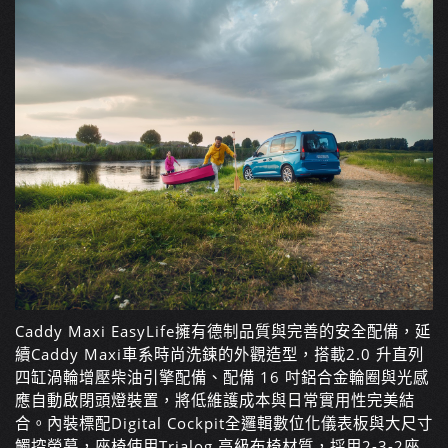
Caddy Maxi EasyLife
擁有德制品質與完善的安全配備，延
續Caddy Maxi車系時尚洗鍊的外觀造型，搭載2.0 升直列
四缸渦輪增壓柴油引擎配備、配備 16 吋鋁合金輪圈與光感
應自動啟閉頭燈裝置，將低維護成本與日常實用性完美結
合。內裝標配
Digital Cockpit全邏輯數位化儀表板與大尺寸
觸控螢幕，座椅使用Trialog 高級布椅材質，採用2-3-2座