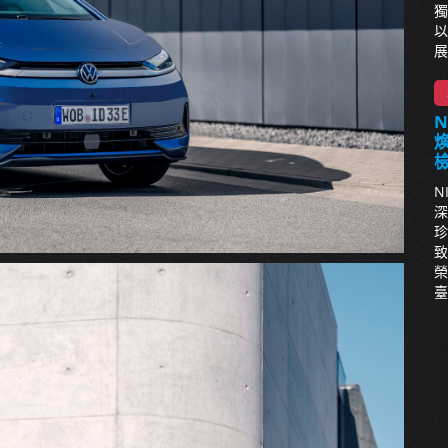
獨
以
展
N
深
珍
致
榮
臺