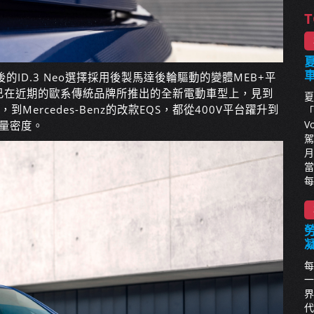
T
夏
ID.3 Neo選擇採用後製馬達後輪驅動的變體MEB+平
已在近期的歐系傳統品牌所推出的全新電動車型上，見到
夏
到Mercedes-Benz的改款EQS，都從400V平台躍升到
「
V
能量密度。
駕
月
當
每
每
一
界
代