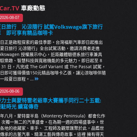
Car.TV
車廠動態
2026-08-07
日旅行 沁涼隨行 試駕Volkswage旗下旅行
車 即可享有精品咖啡卡
日正是啟程探索的最佳季節。台灣福斯汽車即日起推出
夏日旅行 沁涼隨行」全台試駕活動，邀請消費者走進
olkswagen 授權展示中心，近距離體驗德系旅行車兼具
馭樂趣、智慧科技與寬敞機能的多元魅力。即日起至 8
 31 日，凡完成 The Golf Variant 或 The Passat 試駕，
日即可獲得價值150元精品咖啡卡乙張，讓沁涼咖啡伴隨
一段夏日旅程。...
2026-08-06
勞力士與蒙特雷老爺車大賽攜手同行二十五載:
凝駐時光 續寫傳奇
年八月，蒙特雷半島（Monterey Peninsula）都會化作
 次獨一無二的汽車盛會。在為期一週的四場盛事中，世
各地的收藏家、車手、 工程師及觀眾匯聚於此，品鑑世
傳承的古董汽車、精湛工藝與傳奇故事。這裡 擁有得天