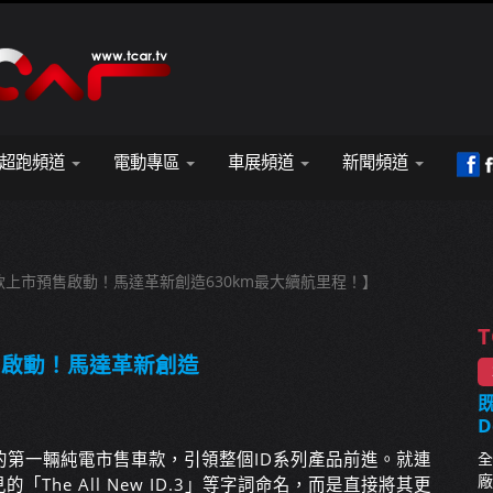
超跑頻道
電動專區
車展頻道
新聞頻道
 Neo改款上市預售啟動！馬達革新創造630km最大續航里程！】
T
上市預售啟動！馬達革新創造
既
D
為品牌的第一輛純電市售車款，引領整個ID系列產品前進。就連
全
廠
he All New ID.3」等字詞命名，而是直接將其更