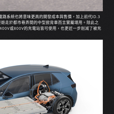
盤電路系統也將意味更高的開發成本與售價，加上前代ID.3
要遊走於都市巷弄間的中型掀背車而言實屬堪用。除此之
400V或800V的充電站皆可使用，也更近一步削減了被充