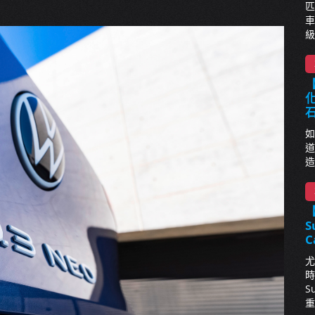
匹
車
級
【
化
如
道
造
S
C
尤
時
S
重