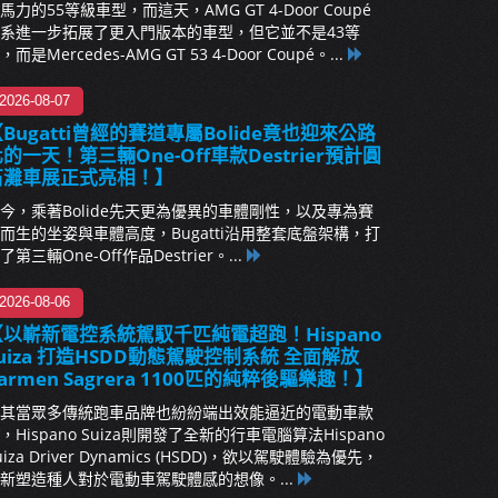
馬力的55等級車型，而這天，AMG GT 4-Door Coupé
系進一步拓展了更入門版本的車型，但它並不是43等
，而是Mercedes-AMG GT 53 4-Door Coupé。...
2026-08-07
Bugatti曾經的賽道專屬Bolide竟也迎來公路
的一天！第三輛One-Off車款Destrier預計圓
石灘車展正式亮相！】
今，乘著Bolide先天更為優異的車體剛性，以及專為賽
而生的坐姿與車體高度，Bugatti沿用整套底盤架構，打
了第三輛One-Off作品Destrier。...
2026-08-06
【以嶄新電控系統駕馭千匹純電超跑！Hispano
uiza 打造HSDD動態駕駛控制系統 全面解放
armen Sagrera 1100匹的純粹後驅樂趣！】
其當眾多傳統跑車品牌也紛紛端出效能逼近的電動車款
，Hispano Suiza則開發了全新的行車電腦算法Hispano
uiza Driver Dynamics (HSDD)，欲以駕駛體驗為優先，
新塑造種人對於電動車駕駛體感的想像。...