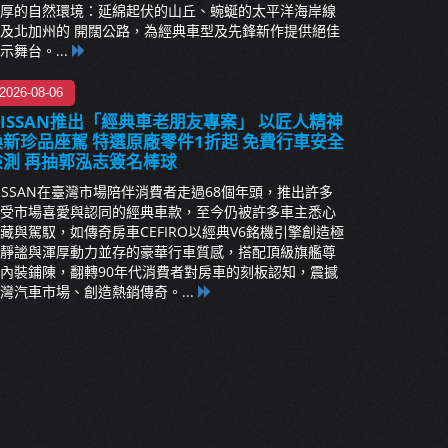
厚的自然環境：延綿起伏的山丘、蜿蜒的太平洋海岸線
及北加州的 開闊公路，為經典車型及先鋒新作提供絕佳
示舞台。...
2026-08-06
NISSAN推出「經典車老朋友專案」 以匠人精神
煥新珍品座駕 特選原廠零件1折起 免費行車安全
檢測 再抽郭泓志簽名棒球
ISSAN在臺灣市場陪伴消費者走過68個年頭，推出許多
受市場喜愛與認同的經典車款，至今仍被許多車主悉心
藏與駕馭，如傳奇房車CEFIRO以經典V6銘機引擎創造極
靜謐與渾厚動力並存的豪華行車質感，搭配頂級旗艦尊
內裝鋪陳，翻轉90年代消費者對房車的刻板認知，震撼
灣汽車市場、創造熱銷傳奇。...