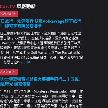
Car.TV
車廠動態
2026-08-07
日旅行 沁涼隨行 試駕Volkswage旗下旅行
車 即可享有精品咖啡卡
日正是啟程探索的最佳季節。台灣福斯汽車即日起推出
夏日旅行 沁涼隨行」全台試駕活動，邀請消費者走進
olkswagen 授權展示中心，近距離體驗德系旅行車兼具
馭樂趣、智慧科技與寬敞機能的多元魅力。即日起至 8
 31 日，凡完成 The Golf Variant 或 The Passat 試駕，
日即可獲得價值150元精品咖啡卡乙張，讓沁涼咖啡伴隨
一段夏日旅程。...
2026-08-06
勞力士與蒙特雷老爺車大賽攜手同行二十五載:
凝駐時光 續寫傳奇
年八月，蒙特雷半島（Monterey Peninsula）都會化作
 次獨一無二的汽車盛會。在為期一週的四場盛事中，世
各地的收藏家、車手、 工程師及觀眾匯聚於此，品鑑世
傳承的古董汽車、精湛工藝與傳奇故事。這裡 擁有得天