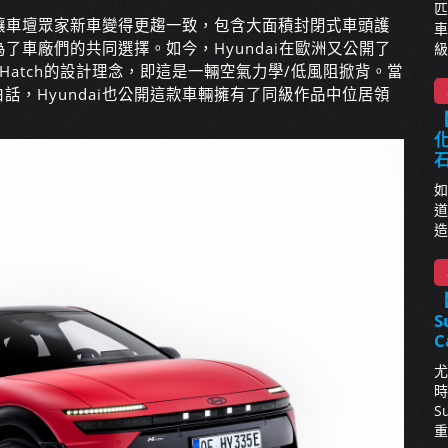
匹
讓車壇眾家新車變得更趨一致，包含大面積封閉式車頭護
車
車廠們的共同選擇。如今，Hyundai在歐洲又公開了
級
o Hatch的設計理念，即這是一輛空氣力學/低風阻掀背。當
白話，Hyundai也公開這款車輛擁有了同級作品中位居領
【
化
如
道
造
S
C
尤
時
S
重