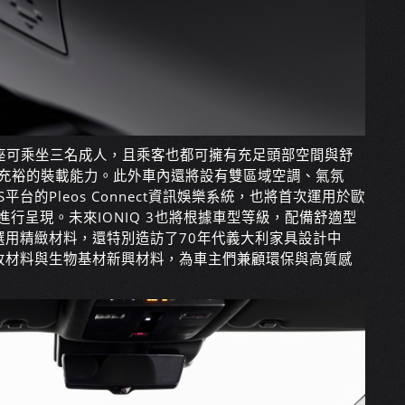
後座可乘坐三名成人，且乘客也都可擁有充足頭部空間與舒
、充裕的裝載能力。此外車內還將設有雙區域空調、氣氛
e OS平台的Pleos Connect資訊娛樂系統，也將首次運用於歐
幕進行呈現。未來IONIQ 3也將根據車型等級，配備舒適型
選用精緻材料，還特別造訪了70年代義大利家具設計中
收材料與生物基材新興材料，為車主們兼顧環保與高質感