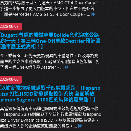
馬力的55等級車型，而這天，AMG GT 4-Door Coupé
系進一步拓展了更入門版本的車型，但它並不是43等
，而是Mercedes-AMG GT 53 4-Door Coupé。...
2026-08-07
Bugatti曾經的賽道專屬Bolide竟也迎來公路
的一天！第三輛One-Off車款Destrier預計圓
石灘車展正式亮相！】
今，乘著Bolide先天更為優異的車體剛性，以及專為賽
而生的坐姿與車體高度，Bugatti沿用整套底盤架構，打
了第三輛One-Off作品Destrier。...
2026-08-06
【以嶄新電控系統駕馭千匹純電超跑！Hispano
uiza 打造HSDD動態駕駛控制系統 全面解放
armen Sagrera 1100匹的純粹後驅樂趣！】
其當眾多傳統跑車品牌也紛紛端出效能逼近的電動車款
，Hispano Suiza則開發了全新的行車電腦算法Hispano
uiza Driver Dynamics (HSDD)，欲以駕駛體驗為優先，
新塑造種人對於電動車駕駛體感的想像。...