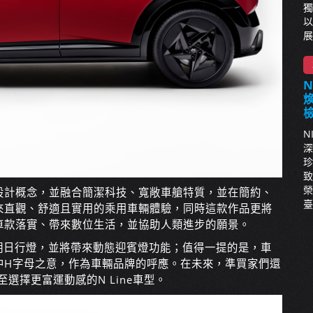
獨
以
展
N
深
珍
致
榮
設計概念，並融合簡潔科技、寬敞車艙特質，並在簡約、
臺
來直觀、舒適且實用的乘用車輛體驗，同時這款作品更將
化車款落實、帶來數位生活，並協助人類進步的願景。
照明日行燈，並將帶來動態迎賓燈功能；值得一提的是，車
中H字母之意，作為車輛品牌的呼應。在未來，準買家們還
至選擇更富運動感的N Line車型。