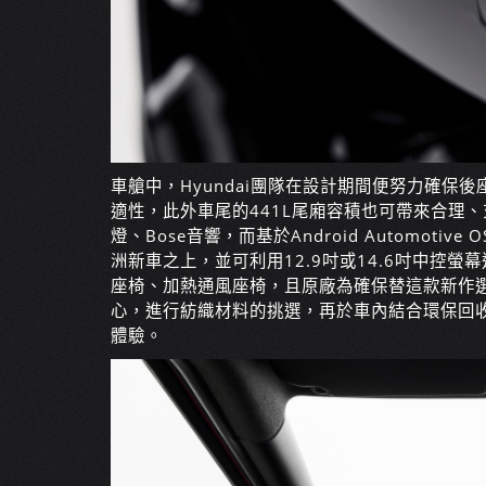
車艙中，Hyundai團隊在設計期間便努力確保
適性，此外車尾的441L尾廂容積也可帶來合理
燈、Bose音響，而基於Android Automotiv
洲新車之上，並可利用12.9吋或14.6吋中控螢
座椅、加熱通風座椅，且原廠為確保替這款新作
心，進行紡織材料的挑選，再於車內結合環保回
體驗。