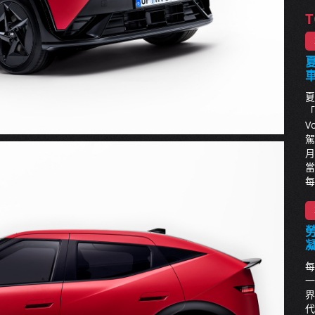
T
夏
夏
「
V
駕
月
當
每
每
一
界
代