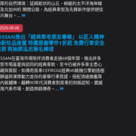
厚的自然環境：延綿起伏的山丘、蜿蜒的太平洋海岸線
及北加州的 開闊公路，為經典車型及先鋒新作提供絕佳
示舞台。...
2026-08-06
NISSAN推出「經典車老朋友專案」 以匠人精神
煥新珍品座駕 特選原廠零件1折起 免費行車安全
檢測 再抽郭泓志簽名棒球
ISSAN在臺灣市場陪伴消費者走過68個年頭，推出許多
受市場喜愛與認同的經典車款，至今仍被許多車主悉心
藏與駕馭，如傳奇房車CEFIRO以經典V6銘機引擎創造極
靜謐與渾厚動力並存的豪華行車質感，搭配頂級旗艦尊
內裝鋪陳，翻轉90年代消費者對房車的刻板認知，震撼
灣汽車市場、創造熱銷傳奇。...