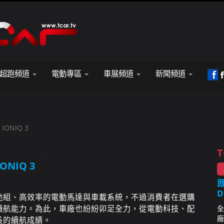
超跑頻道
電動專區
車展頻道
新聞頻道
ONIQ 3
T
NIQ 3
既
D
池組、高效率的電動馬達與車載系統，不過消費者在選購
續航能力。為此，車廠也紛紛卯足全力，從電動科技、配
全
廠
長的續航成績。