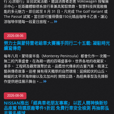
行 沁涼隨行」全台試駕活動，邀請消費者走進 Volkswagen 授權展
示中心，近距離體驗德系旅行車兼具駕馭樂趣、智慧科技與寬敞機
能的多元魅力。即日起至 8 月 31 日，凡完成 The Golf Variant 或
The Passat 試駕，當日即可獲得價值150元精品咖啡卡乙張，讓沁
涼咖啡伴隨每一段夏日旅程。...
2026-08-06
勞力士與蒙特雷老爺車大賽攜手同行二十五載: 凝駐時光
續寫傳奇
每年八月，蒙特雷半島（Monterey Peninsula）都會化作一 次獨一
無二的汽車盛會。在為期一週的四場盛事中，世界各地的收藏家、
車手、 工程師及觀眾匯聚於此，品鑑世代傳承的古董汽車、精湛工
藝與傳奇故事。這裡 擁有得天獨厚的自然環境：延綿起伏的山丘、
蜿蜒的太平洋海岸線以及北加州的 開闊公路，為經典車型及先鋒新
作提供絕佳展示舞台。...
2026-08-06
NISSAN推出「經典車老朋友專案」 以匠人精神煥新珍
品座駕 特選原廠零件1折起 免費行車安全檢測 再抽郭泓
志簽名棒球