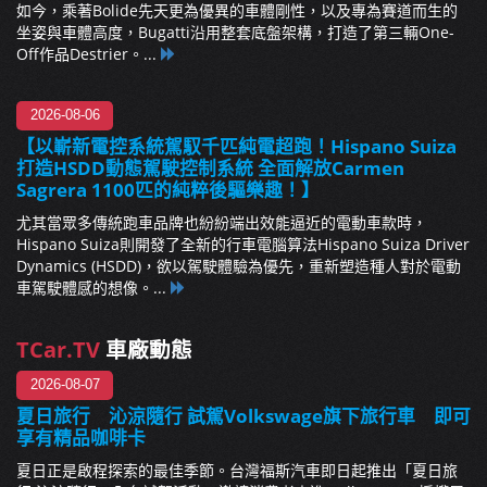
如今，乘著Bolide先天更為優異的車體剛性，以及專為賽道而生的
坐姿與車體高度，Bugatti沿用整套底盤架構，打造了第三輛One-
Off作品Destrier。...
2026-08-06
【以嶄新電控系統駕馭千匹純電超跑！Hispano Suiza
打造HSDD動態駕駛控制系統 全面解放Carmen
Sagrera 1100匹的純粹後驅樂趣！】
尤其當眾多傳統跑車品牌也紛紛端出效能逼近的電動車款時，
Hispano Suiza則開發了全新的行車電腦算法Hispano Suiza Driver
Dynamics (HSDD)，欲以駕駛體驗為優先，重新塑造種人對於電動
車駕駛體感的想像。...
TCar.TV
車廠動態
2026-08-07
夏日旅行 沁涼隨行 試駕Volkswage旗下旅行車 即可
享有精品咖啡卡
夏日正是啟程探索的最佳季節。台灣福斯汽車即日起推出「夏日旅