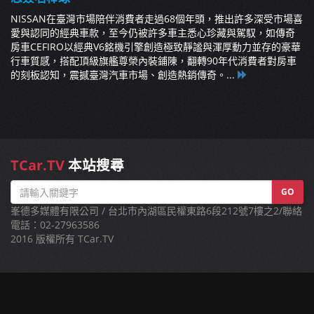
NISSAN在臺灣市場陪伴消費者走過68個年頭，推出許多深受市場喜
愛與認同的經典車款，至今仍被許多車主悉心珍藏與駕馭，如傳奇
房車CEFIRO以經典V6銘機引擎創造極致靜謐與渾厚動力並存的豪華
行車質感，搭配頂級旗艦尊榮內裝鋪陳，翻轉90年代消費者對房車
的刻板認知，震撼臺灣汽車市場、創造熱銷傳奇。...
TCar.TV
本站搜尋
GO
峯德多媒體有限公司 / 台北市內湖區民權東路6段212號7樓之2/聯絡
電話：02-27963586
2016 版權所有 TCar.TV