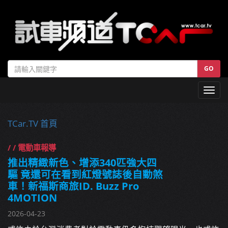
GO
Toggl
navig
TCar.TV 首頁
/ / 電動車報導
推出精緻新色、增添340匹強大四
驅 竟還可在看到紅燈號誌後自動煞
車！新福斯商旅ID. Buzz Pro
4MOTION
2026-04-23