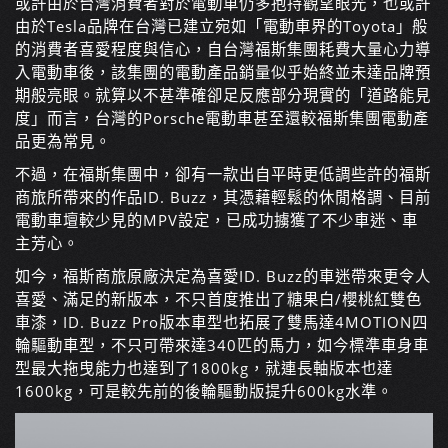
或許由於台灣消費者對於電動車仍多抱持觀望眼光，也或許
由於Tesla品牌在台灣已建立宛如「電動車界的Toyota」般
的消費者喜愛程度與信心，自台灣福斯集團耗費大量心力導
入電動車後，該集團的電動產品銷量似乎始終並未達品牌預
期般亮眼。就算以不甚準確卻足反應部分現實的「道路能見
度」而言，台灣的Porsche電動車甚至還較福斯集團電動產
品更為常見。
不過，在福斯集團中，卻有一款出自平時更低調些許的福斯
商旅所帶來的作品ID. Buzz，其憑藉輕鬆的休閒格調、目前
電動車壇較少見的MPV設定，已成功擄獲了不少車迷、車
主芳心。
如今，福斯商旅原廠決定為喜愛ID. Buzz的車迷帶來更令人
喜愛、滿足的新版本，不只首度推出了糖果白/櫻桃紅雙色
車漆，ID. Buzz Pro版本車型也拓展了雙馬達4MOTION四
輪驅動車型，不只可帶來達340匹的馬力，如今標準車身車
型最大拖曳能力也達到了1800kg，就連長軸版本也達
1600kg，可是較先前的後輪驅動版提升600kg水準。