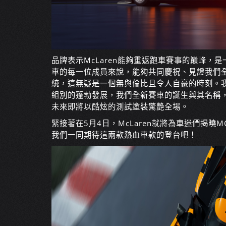
品牌表示McLaren能夠重返跑車賽事的巔峰，是一
車的每一位成員來說，能夠共同慶祝、見證我們全新H
統，這無疑是一個無與倫比且令人自豪的時刻。我們
組別的蓬勃發展，我們全新賽車的誕生與其名稱，
未來即將以酷炫的測試塗裝驚艷全場。
緊接著在5月4日，McLaren就將為車迷們揭曉MC
我們一同期待這兩款熱血車款的登台吧！