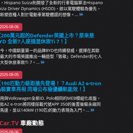
，Hispano Suiza則開發了全新的行車電腦算法Hispano
uiza Driver Dynamics (HSDD)，欲以駕駛體驗為優先，
新塑造種人對於電動車駕駛體感的想像。...
2026-08-06
200萬元起的Defender英國上市？原來是
YD 全新7人座插混休旅Ti 7！】
今，中國銷量第一的品牌BYD也持續發威，選擇在其歐
最大的市場英國推出一輛造型「致敬」Defender的七人
大型休旅車款Ti 7。...
2026-08-05
190匹動力級距搶先登場！？Audi A2 e-tron
偽裝實車亮相 同場公布極優續航能效！】
用與Volkswagen全新ID. Polo相同的MEB模組化底盤，
批A2 e-tron將同樣搭載代號APP 350的後置後驅永磁同
馬達，並以140kW (190匹)的動力表現為入門。...
Car.TV
車廠動態
2026-08-06