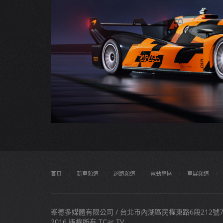
首頁
|
新車頻道
|
超跑頻道
|
電動專區
|
車展頻道
|
峯德多媒體有限公司 / 台北市內湖區民權東路6段212號7樓之
2016 版權所有 TCar.TV