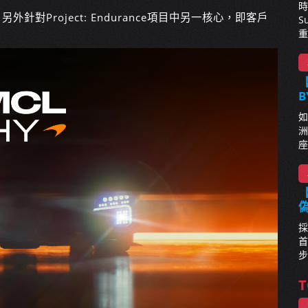
時
針對Project: Endurance項目中另一核心，即客戶
S
重
【
B
如
洲
座
【
採
首
步
T