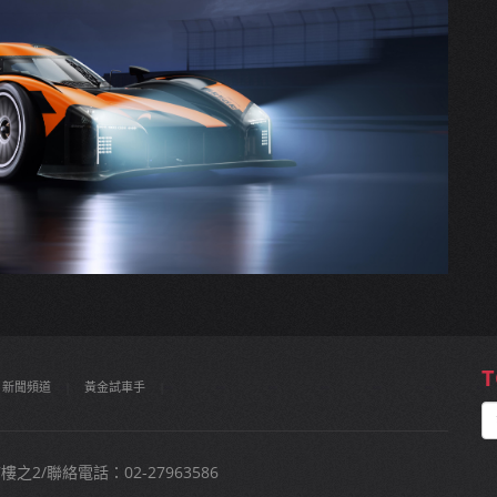
T
新聞頻道
|
黃金試車手
|
2/聯絡電話：02-27963586