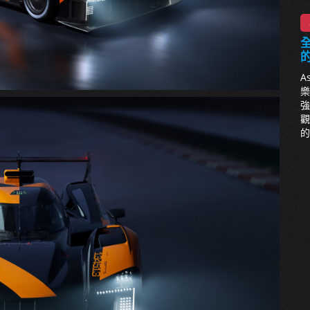
全
A
樂
強
觀
的