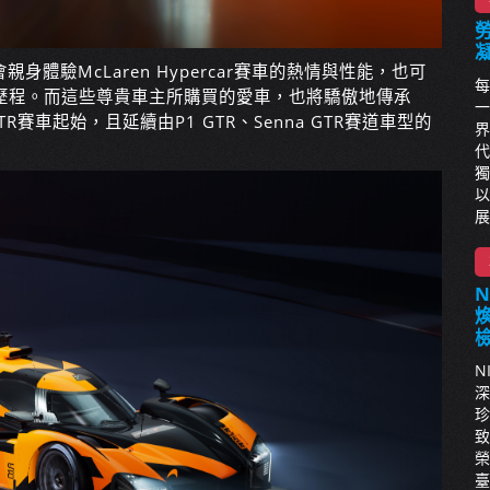
親身體驗McLaren Hypercar賽車的熱情與性能，也可
每
歷程。而這些尊貴車主所購買的愛車，也將驕傲地傳承
一
 GTR賽車起始，且延續由P1 GTR、Senna GTR賽道車型的
界
代
獨
以
展
N
深
珍
致
榮
臺