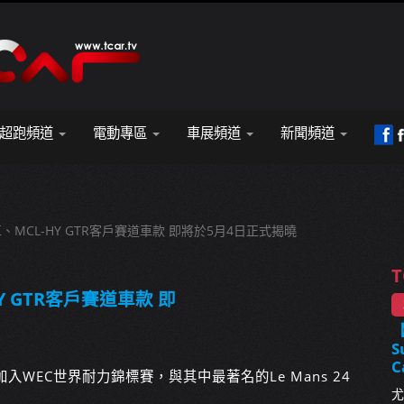
超跑頻道
電動專區
車展頻道
新聞頻道
HY賽車、MCL-HY GTR客戶賽道車款 即將於5月4日正式揭曉
T
-HY GTR客戶賽道車款 即
S
C
年加入WEC世界耐力錦標賽，與其中最著名的Le Mans 24
尤