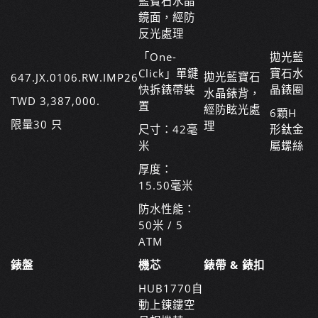
藍寶石水晶
鏡面，經防
反光處理
「One-
拋光藍
Click」單鍵
寶石水
拋光藍寶石
647.JX.0106.RW.IMP26
快拆錶帶裝
晶錶圈
水晶錶背，
TWD 3,387,000.
置
經防眩光處
6顆H
限量30 只
理
尺寸：42毫
形鈦金
米
屬螺絲
厚度：
15.50毫米
防水性能：
50米 / 5
ATM
錶盤
機芯
錶帶 & 錶扣
HUB1770自
動上鍊鏤空