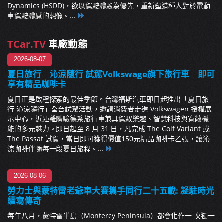
Dynamics (HSDD)，欲以駕駛體驗為優先，重新塑造種人對於電動
車駕駛體感的想像。...
TCar.TV
車廠動態
2026-08-07
夏日旅行 沁涼隨行 試駕Volkswage旗下旅行車 即可
享有精品咖啡卡
夏日正是啟程探索的最佳季節。台灣福斯汽車即日起推出「夏日旅
行 沁涼隨行」全台試駕活動，邀請消費者走進 Volkswagen 授權展
示中心，近距離體驗德系旅行車兼具駕馭樂趣、智慧科技與寬敞機
能的多元魅力。即日起至 8 月 31 日，凡完成 The Golf Variant 或
The Passat 試駕，當日即可獲得價值150元精品咖啡卡乙張，讓沁
涼咖啡伴隨每一段夏日旅程。...
2026-08-06
勞力士與蒙特雷老爺車大賽攜手同行二十五載: 凝駐時光
續寫傳奇
每年八月，蒙特雷半島（Monterey Peninsula）都會化作一 次獨一