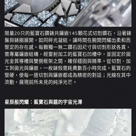
限量20只的藍寶石鑽錶共鑲嵌145顆花式切割鑽石，沿著錶
盤與錶圈展開，如同碎光凝結，讓時間在腕間閃耀出柔和而
堅定的存在感。每顆獨一無二鑽石因尺寸與切割形狀各異，
需專屬鑲嵌結構，經雷射加工的藍寶石凹槽中，並固定於拋
光金質導槽與雙側框架之間，確保穩固與精準。從切割、加
工到拋光與鑲嵌，一枚錶殼需耗費數百小時完成。藍寶石的
堅硬，使每一道切割與鑲嵌都成為精密的對話；光線在其中
流動，展現前所未見的純淨光芒。
星辰般閃耀：藍寶石與鋨的宇宙光澤