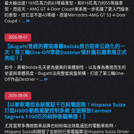
最大輸出達1169匹馬力的63等級車型，和816匹馬力的55等級車
型，而這天，AMG GT 4-Door Coupé車系進一步拓展了更入門版本
的車型，但它並不是43等級，而是Mercedes-AMG GT 53 4-Door
Coupé。...
2026-08-07
【Bugatti曾經的賽道專屬Bolide竟也迎來公路化的一
天！第三輛One-Off車款Destrier預計圓石灘車展正式
亮相！】
如今，乘著Bolide先天更為優異的車體剛性，以及專為賽道而生的
坐姿與車體高度，Bugatti沿用整套底盤架構，打造了第三輛One-
Off作品Destrier。...
2026-08-06
【以嶄新電控系統駕馭千匹純電超跑！Hispano Suiza
打造HSDD動態駕駛控制系統 全面解放Carmen
Sagrera 1100匹的純粹後驅樂趣！】
尤其當眾多傳統跑車品牌也紛紛端出效能逼近的電動車款時，
Hispano Suiza則開發了全新的行車電腦算法Hispano Suiza Driver