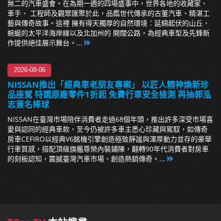
無二的汽車盛會。在為期一週的四場盛事中，世界各地的收藏家、
車手、 工程師及觀眾匯聚於此，品鑑世代傳承的古董汽車、精湛工
藝與傳奇故事。這裡 擁有得天獨厚的自然環境：延綿起伏的山丘、
蜿蜒的太平洋海岸線以及北加州的 開闊公路，為經典車型及先鋒新
作提供絕佳展示舞台。...
2026-08-06
NISSAN推出「經典車老朋友專案」 以匠人精神煥新珍
品座駕 特選原廠零件1折起 免費行車安全檢測 再抽郭泓
志簽名棒球
NISSAN在臺灣市場陪伴消費者走過68個年頭，推出許多深受市場喜
愛與認同的經典車款，至今仍被許多車主悉心珍藏與駕馭，如傳奇
房車CEFIRO以經典V6銘機引擎創造極致靜謐與渾厚動力並存的豪華
行車質感，搭配頂級旗艦尊榮內裝鋪陳，翻轉90年代消費者對房車
的刻板認知，震撼臺灣汽車市場、創造熱銷傳奇。...