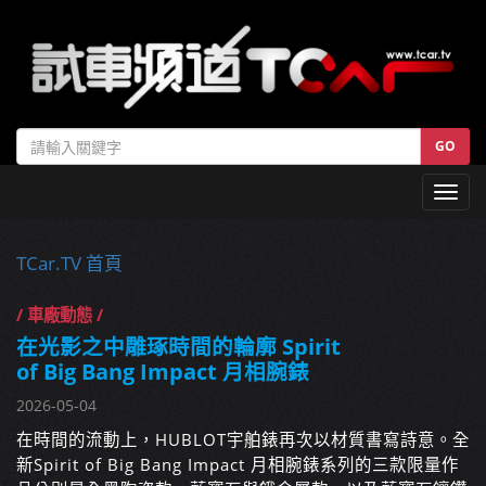
GO
Toggl
navig
TCar.TV 首頁
/ 車廠動態 /
在光影之中雕琢時間的輪廓 Spirit
of Big Bang Impact 月相腕錶
2026-05-04
在時間的流動上，HUBLOT宇舶錶再次以材質書寫詩意。全
新Spirit of Big Bang Impact 月相腕錶系列的三款限量作