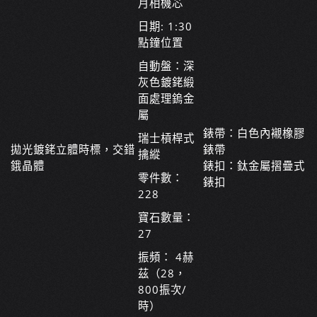
月相機芯
日期: 1:30
點鐘位置
自動盤：深
灰色鍍銠緞
面處理鎢金
屬
錶帶：白色內襯橡膠
瑞士槓桿式
拋光鍍銠立體時標，交錯
錶帶
擒縱
鋨晶體
錶扣：鈦金屬摺疊式
零件數：
錶扣
228
寶石數量：
27
振頻： 4赫
茲（28，
800振次/
時）