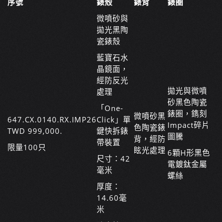
序號
錶殼
錶背
錶圈
微噴砂與
拋光黑陶
瓷錶殼
藍寶石水
晶鏡面，
經防反光
拋光與微噴
處理
砂黑色陶瓷
「One-
錶圈，鐫刻
微噴砂黑
647.CX.0140.RX.IMP26
Click」單
Impact碎片
色陶瓷錶
TWD 999,000.
鍵快拆錶
圖騰
背，經防
帶裝置
限量100只
眩光處理
6顆H形黑色
尺寸：42
電鍍鈦金屬
毫米
螺絲
厚度：
14.60毫
米