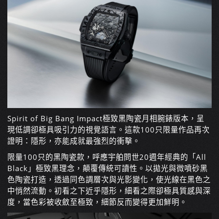
Spirit of Big Bang Impact極致黑陶瓷月相腕錶版本，呈
現低調卻極具吸引力的視覺語言。這款100只限量作品再次
證明：隱形，亦能成就最強烈的衝擊。
限量100只的黑陶瓷款，呼應宇舶問世20週年經典的「All
Black」極致黑理念，顛覆傳統可讀性。以拋光與微噴砂黑
色陶瓷打造，透過同色調層次與光影變化，使光線在黑色之
中悄然流動。初看之下近乎隱形，細看之際卻極具質感與深
度，當色彩被收斂至極致，細節反而變得更加鮮明。