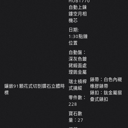
HUB1770
自動上鍊
鏤空月相
機芯
日期:
1:30點鐘
位置
自動盤：
深灰色鍍
銠緞面處
理鎢金屬
錶帶：白色內襯
瑞士槓桿
鑲嵌91顆花式切割鑽石立體時
橡膠錶帶
式擒縱
標
錶扣：鈦金屬摺
零件數：
疊式錶扣
228
寶石數
量：27