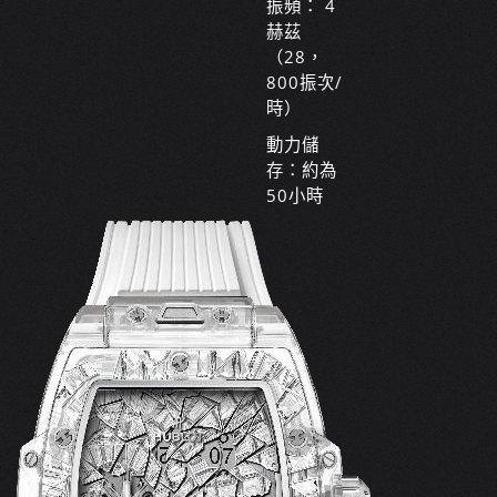
振頻： 4
赫茲
（28，
800振次/
時）
動力儲
存：約為
50小時