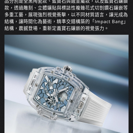
品分別是全黑陶瓷款、藍寶石與鋨金屬款，以及藍寶石鑲鑽
款，透過雕刻、立體鑲貼與標誌性複雜花式切割鑽石鑲嵌等
多重工藝，展現強烈視覺衝擊，以不同材質語言，讓光成為
結構，讓時間化為藝術，精準交錯構築的「Impact Bang」
結構，震撼登場，重新定義寶石鑲嵌的視覺張力。