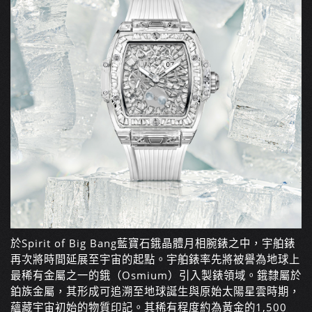
於Spirit of Big Bang藍寶石鋨晶體月相腕錶之中，宇舶錶
再次將時間延展至宇宙的起點。宇舶錶率先將被譽為地球上
最稀有金屬之一的鋨（Osmium）引入製錶領域。鋨隸屬於
鉑族金屬，其形成可追溯至地球誕生與原始太陽星雲時期，
蘊藏宇宙初始的物質印記。其稀有程度約為黃金的1,500