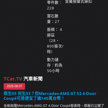
金屬摺疊式錶扣
零件數：
228
寶石數
量：27
振頻： 4
赫茲
（28，
800振次/
時）
動力儲
存：約為
50小時
TCar.TV
汽車新聞
2026-08-07
既生55 何生53？但Mercedes-AMG GT 53 4-Door
Coupé可是便宜了逾140萬台幣！
全新純電Mercedes-AMG GT 4-Door Coupé發表時，原廠已公開了