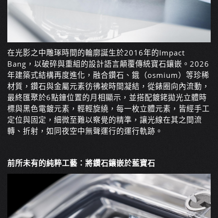
在光影之中雕琢時間的輪廓誕生於2016年的Impact
Bang，以破碎與重組的設計語言顛覆傳統寶石鑲嵌。2026
年建築式結構再度進化，融合鑽石、鋨（osmium）等珍稀
材質，鑽石與金屬元素彷彿被時間凝結，從錶圈向內流動，
最終匯聚於6點鐘位置的月相顯示，並搭配鍍銠拋光立體時
標與黑色電鍍元素，輕輕旋繞，每一枚立體元素，皆經手工
定位與固定，細微至難以察覺的精準，讓光線在其之間流
轉、折射，如同夜空中無聲運行的運行軌跡。
前所未有的純粹工藝：將鑽石鑲嵌於藍寶石