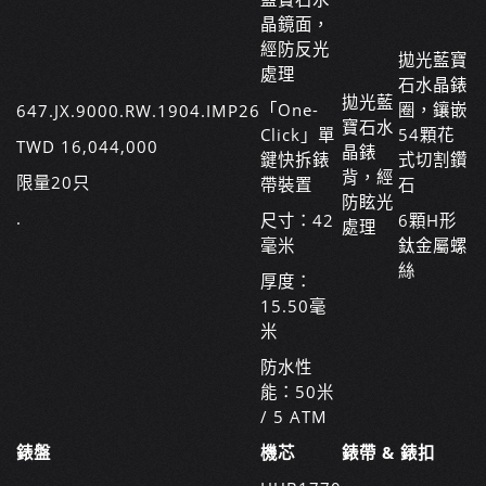
晶鏡面，
經防反光
拋光藍寶
處理
石水晶錶
拋光藍
「One-
圈，鑲嵌
647.JX.9000.RW.1904.IMP26
寶石水
Click」單
54顆花
TWD 16,044,000
晶錶
鍵快拆錶
式切割鑽
背，經
限量20只
帶裝置
石
防眩光
.
尺寸：42
6顆H形
處理
毫米
鈦金屬螺
絲
厚度：
15.50毫
米
防水性
能：50米
/ 5 ATM
錶盤
機芯
錶帶 & 錶扣