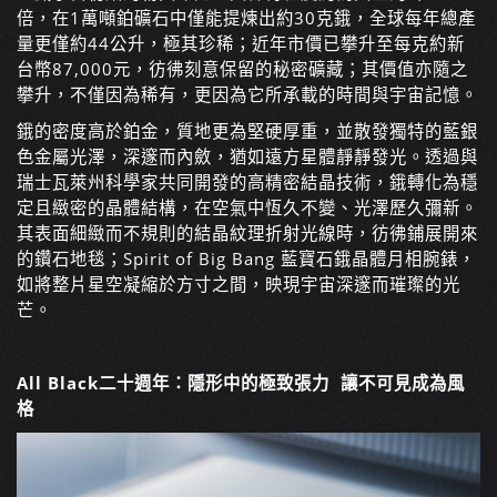
倍，在1萬噸鉑礦石中僅能提煉出約30克鋨，全球每年總產
量更僅約44公升，極其珍稀；近年市價已攀升至每克約新
台幣87,000元，彷彿刻意保留的秘密礦藏；其價值亦隨之
攀升，不僅因為稀有，更因為它所承載的時間與宇宙記憶。
鋨的密度高於鉑金，質地更為堅硬厚重，並散發獨特的藍銀
色金屬光澤，深邃而內斂，猶如遠方星體靜靜發光。透過與
瑞士瓦萊州科學家共同開發的高精密結晶技術，鋨轉化為穩
定且緻密的晶體結構，在空氣中恆久不變、光澤歷久彌新。
其表面細緻而不規則的結晶紋理折射光線時，彷彿鋪展開來
的鑽石地毯；Spirit of Big Bang 藍寶石鋨晶體月相腕錶，
如將整片星空凝縮於方寸之間，映現宇宙深邃而璀璨的光
芒。
All Black二十週年：隱形中的極致張力 讓不可見成為風
格