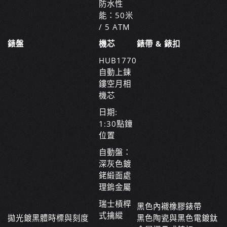
防水性
能：50米
/ 5 ATM
錶盤
機芯
錶帶 & 錶扣
HUB1770
自動上鍊
鏤空月相
機芯
日期:
1:30點鐘
位置
自動盤：
深灰色鍍
銠緞面處
理鎢金屬
瑞士槓桿
黑色內襯橡膠錶帶
式擒縱
拋光鍍黑體時標與刻度
黑色陶瓷與黑色電鍍鈦