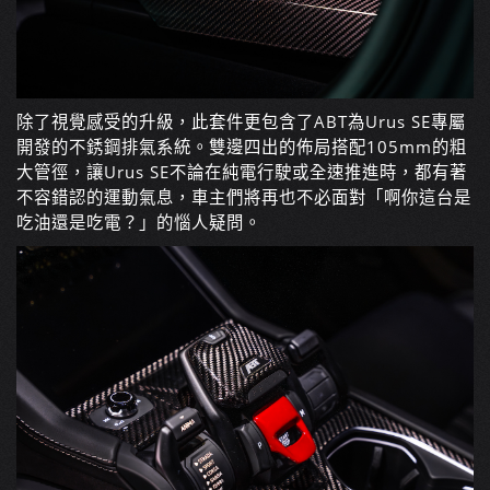
除了視覺感受的升級，此套件更包含了ABT為Urus SE專屬
開發的不銹鋼排氣系統。雙邊四出的佈局搭配105mm的粗
大管徑，讓Urus SE不論在純電行駛或全速推進時，都有著
不容錯認的運動氣息，車主們將再也不必面對「啊你這台是
吃油還是吃電？」的惱人疑問。