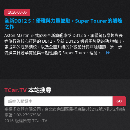
2026-08-06
全新DB12 S：優雅與力量並馳，Super Tourer的顛峰
之作
Aston Martin 正式發表全新旗艦車型 DB12 S，承襲駕馭樂趣與長
途旅行為核心打造的 DB12，全新 DB12 S 透過更強勁的動力輸出、
更成熟的底盤調校，以及全面升級的外觀設計與座艙細節，進一步
演繹兼具奢華質感與卓越性能的 Super Tourer 理念。...
TCar.TV
本站搜尋
GO
峯德多媒體有限公司 / 台北市內湖區民權東路6段212號7樓之2/聯絡
電話：02-27963586
2016 版權所有 TCar.TV