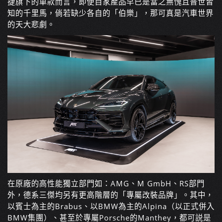
捷旗下的車款而言，即便自家產品早已是當之無愧且普世皆
知的千里馬，倘若缺少各自的「伯樂」，那可真是汽車世界
的天大悲劇。
在原廠的高性能獨立部門如：AMG、M GmbH、RS部門
外，德系三傑均另有更高階層的「專屬改裝品牌」。其中，
以賓士為主的Brabus、以BMW為主的Alpina（以正式併入
BMW集團）、甚至於專屬Porsche的Manthey，都可説是