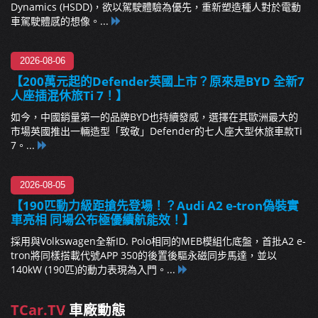
Dynamics (HSDD)，欲以駕駛體驗為優先，重新塑造種人對於電動
車駕駛體感的想像。...
2026-08-06
【200萬元起的Defender英國上市？原來是BYD 全新7
人座插混休旅Ti 7！】
如今，中國銷量第一的品牌BYD也持續發威，選擇在其歐洲最大的
市場英國推出一輛造型「致敬」Defender的七人座大型休旅車款Ti
7。...
2026-08-05
【190匹動力級距搶先登場！？Audi A2 e-tron偽裝實
車亮相 同場公布極優續航能效！】
採用與Volkswagen全新ID. Polo相同的MEB模組化底盤，首批A2 e-
tron將同樣搭載代號APP 350的後置後驅永磁同步馬達，並以
140kW (190匹)的動力表現為入門。...
TCar.TV
車廠動態