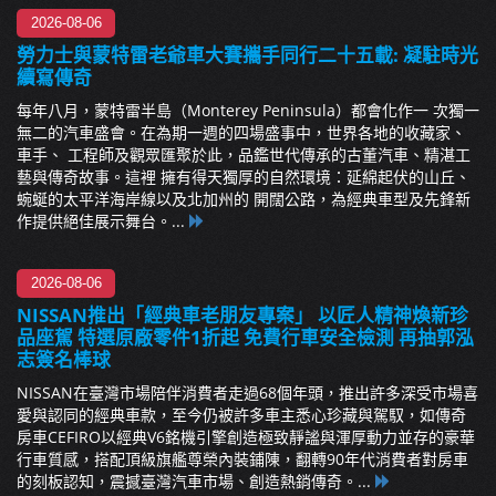
2026-08-06
勞力士與蒙特雷老爺車大賽攜手同行二十五載: 凝駐時光
續寫傳奇
每年八月，蒙特雷半島（Monterey Peninsula）都會化作一 次獨一
無二的汽車盛會。在為期一週的四場盛事中，世界各地的收藏家、
車手、 工程師及觀眾匯聚於此，品鑑世代傳承的古董汽車、精湛工
藝與傳奇故事。這裡 擁有得天獨厚的自然環境：延綿起伏的山丘、
蜿蜒的太平洋海岸線以及北加州的 開闊公路，為經典車型及先鋒新
作提供絕佳展示舞台。...
2026-08-06
NISSAN推出「經典車老朋友專案」 以匠人精神煥新珍
品座駕 特選原廠零件1折起 免費行車安全檢測 再抽郭泓
志簽名棒球
NISSAN在臺灣市場陪伴消費者走過68個年頭，推出許多深受市場喜
愛與認同的經典車款，至今仍被許多車主悉心珍藏與駕馭，如傳奇
房車CEFIRO以經典V6銘機引擎創造極致靜謐與渾厚動力並存的豪華
行車質感，搭配頂級旗艦尊榮內裝鋪陳，翻轉90年代消費者對房車
的刻板認知，震撼臺灣汽車市場、創造熱銷傳奇。...