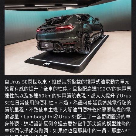
自Urus SE問世以來，縱然其所搭載的插電式油電動力單元
確實有感的提升了全車的性能，且搭配高達192CV的純電馬
達性能以及多達60km的純電續航表現，都大大提升了Urus
SE在日常使用的便利性。不過，為盡可能延長這純電行駛的
續航里程，不致使車主幾下大腳油門便榨乾他寥寥無幾的電
池容量，Lamborghini為Urus SE配上了一套更顯圓滑的車
身外觀。這項設計反倒令過去愛好蠻牛那尖銳的楔型線條的
車迷們似乎頗有微詞。如果你也是那其中的一員，那麼ABT