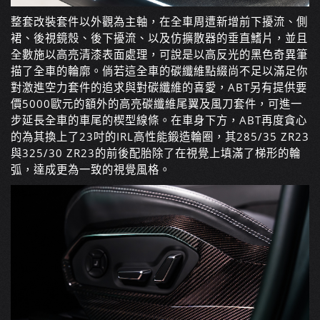
整套改裝套件以外觀為主軸，在全車周遭新增前下擾流、側
裙、後視鏡殼、後下擾流、以及仿擴散器的垂直鰭片，並且
全數施以高亮清漆表面處理，可說是以高反光的黑色奇異筆
描了全車的輪廓。倘若這全車的碳纖維點綴尚不足以滿足你
對激進空力套件的追求與對碳纖維的喜愛，ABT另有提供要
價5000歐元的額外的高亮碳纖維尾翼及風刀套件，可進一
步延長全車的車尾的楔型線條。在車身下方，ABT再度貪心
的為其換上了23吋的IRL高性能鍛造輪圈，其285/35 ZR23
與325/30 ZR23的前後配胎除了在視覺上填滿了梯形的輪
弧，達成更為一致的視覺風格。