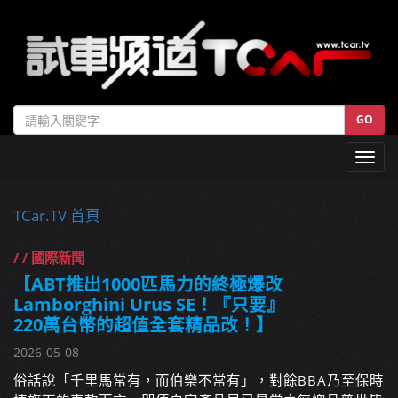
GO
Toggl
navig
TCar.TV 首頁
/ / 國際新聞
【ABT推出1000匹馬力的終極爆改
Lamborghini Urus SE！『只要』
220萬台幣的超值全套精品改！】
2026-05-08
俗話說「千里馬常有，而伯樂不常有」，對餘BBA乃至保時