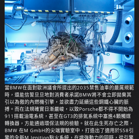
當BMW在面對歐洲議會所提出的2035禁售油車的嚴厲規範
時，還能信誓旦旦地對消費者承諾BMW將不會立即拋棄其
引以為傲的內燃機引擎，並欲盡力延續這些鋼鐵心臟的脈
搏。而在法規確實日漸嚴峻，以致Porsche都不得不開始為
911搭載油電系統，甚至在GT3的排氣系統中塞進4顆觸媒
轉換器，方能通過環保法規的檢驗。就在此生死存亡之際，
BMW 在M GmbH的尖端實驗室中，打造出了適用於S58引
擎的全新M Ignition點火系統，在增強動力的同時，從引擎