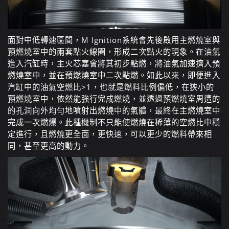
面對中低轉速區間，M Ignition系統會先後啟用主燃燒室與
預燃燒室中的兩套點火線圈，形成二次點火的現象。在油氣
進入汽缸時，主火芯塞會將其初步點燃，將油氣加速擠入預
燃燒室中，並在預燃燒室中二次點燃。如此以來，即便進入
汽缸中的油氣空燃比>1，也就是燃料比例偏低，在狹小的
預燃燒室中，依然能強行完成燃燒，並透過預燃燒室周遭的
的孔洞向外均勻地噴射出燃燒中的氣體，最終在主燃燒室中
完成一次燃爆。此種機制不只能使燃燒在稀薄的空燃比中穩
定進行，且燃燒更全面，更快速，可以更少的燃料帶來相
同，甚至更高的動力。