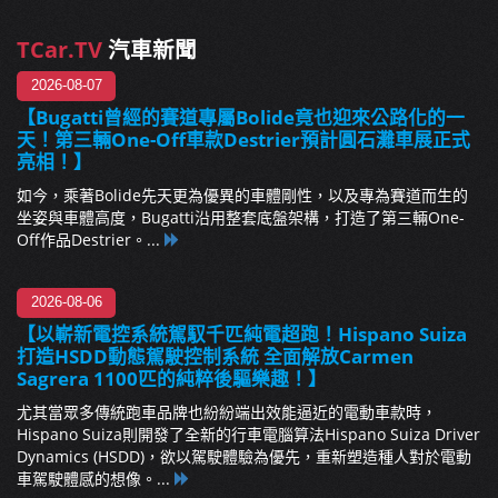
TCar.TV
汽車新聞
2026-08-07
【Bugatti曾經的賽道專屬Bolide竟也迎來公路化的一
天！第三輛One-Off車款Destrier預計圓石灘車展正式
亮相！】
如今，乘著Bolide先天更為優異的車體剛性，以及專為賽道而生的
坐姿與車體高度，Bugatti沿用整套底盤架構，打造了第三輛One-
Off作品Destrier。...
2026-08-06
【以嶄新電控系統駕馭千匹純電超跑！Hispano Suiza
打造HSDD動態駕駛控制系統 全面解放Carmen
Sagrera 1100匹的純粹後驅樂趣！】
尤其當眾多傳統跑車品牌也紛紛端出效能逼近的電動車款時，
Hispano Suiza則開發了全新的行車電腦算法Hispano Suiza Driver
Dynamics (HSDD)，欲以駕駛體驗為優先，重新塑造種人對於電動
車駕駛體感的想像。...