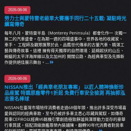
2026-08-06
勞力士與蒙特雷老爺車大賽攜手同行二十五載: 凝駐時光
續寫傳奇
每年八月，蒙特雷半島（Monterey Peninsula）都會化作一 次獨一
無二的汽車盛會。在為期一週的四場盛事中，世界各地的收藏家、
車手、 工程師及觀眾匯聚於此，品鑑世代傳承的古董汽車、精湛工
藝與傳奇故事。這裡 擁有得天獨厚的自然環境：延綿起伏的山丘、
蜿蜒的太平洋海岸線以及北加州的 開闊公路，為經典車型及先鋒新
作提供絕佳展示舞台。...
2026-08-06
NISSAN推出「經典車老朋友專案」 以匠人精神煥新珍
品座駕 特選原廠零件1折起 免費行車安全檢測 再抽郭泓
志簽名棒球
NISSAN在臺灣市場陪伴消費者走過68個年頭，推出許多深受市場喜
愛與認同的經典車款，至今仍被許多車主悉心珍藏與駕馭，如傳奇
房車CEFIRO以經典V6銘機引擎創造極致靜謐與渾厚動力並存的豪華
行車質感，搭配頂級旗艦尊榮內裝鋪陳，翻轉90年代消費者對房車
的刻板認知，震撼臺灣汽車市場、創造熱銷傳奇。...