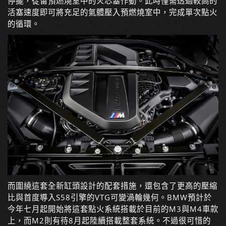
停擺，徒留預燃燒室中的火芯塞作動。此時僅需透過較高的
活塞速度即可將充足的氣體壓入預燃燒室中，完成單次點火
的循環。
而圍繞這套全新缸頭設計的配套措施，還包含了更高的壓縮
比與首度導入S58引擎的VTG可變渦輪幾何。BMW預計於
今年七月起開始將這套點火系統搭載於目前的M3與M4車款
上，而M2則有待8月起陸續搭載整套系統。不過很可惜的