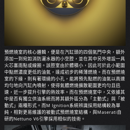
預燃燒室的核心邏輯，便是在汽缸頭的四個氣門中央，額外
添加一到宛如消防灑水器的小空腔，並在其中另外增設一具
火芯塞雨點或線圈。該腔室由於體積小，因此可於此小範圍
中點燃濃度更低的油氣，達成初步的稀薄燃燒。而在預燃燒
室的下緣，則有著環繞的小孔，能將預先點燃的油氣以高速
均勻地向汽缸內噴射，使得氣體燃燒擴散範圍更均勻且迅
速，近一步提升引擎的熱效率。而在預燃燒室中，又依據其
中是否有獨立供油系統而將其額外區分為「主動式」與「被
動式」兩種形式。而M Ignition系統辨識採用結構較為單
純，相對更易維護的被動式預燃燒室結構，與Maserati自
研的Nettuno V6引擎採用相似的技術。