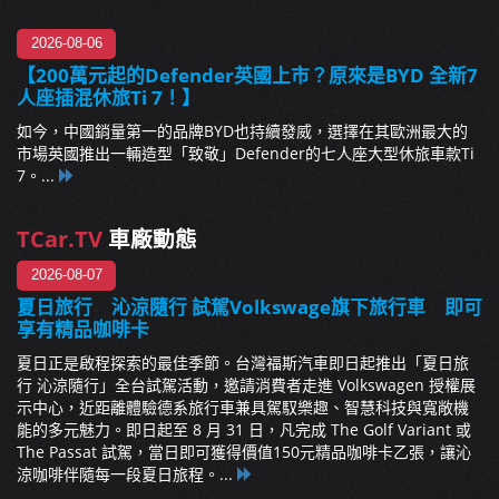
2026-08-06
【200萬元起的Defender英國上市？原來是BYD 全新7
人座插混休旅Ti 7！】
如今，中國銷量第一的品牌BYD也持續發威，選擇在其歐洲最大的
市場英國推出一輛造型「致敬」Defender的七人座大型休旅車款Ti
7。...
TCar.TV
車廠動態
2026-08-07
夏日旅行 沁涼隨行 試駕Volkswage旗下旅行車 即可
享有精品咖啡卡
夏日正是啟程探索的最佳季節。台灣福斯汽車即日起推出「夏日旅
行 沁涼隨行」全台試駕活動，邀請消費者走進 Volkswagen 授權展
示中心，近距離體驗德系旅行車兼具駕馭樂趣、智慧科技與寬敞機
能的多元魅力。即日起至 8 月 31 日，凡完成 The Golf Variant 或
The Passat 試駕，當日即可獲得價值150元精品咖啡卡乙張，讓沁
涼咖啡伴隨每一段夏日旅程。...