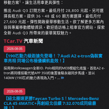
1
移動方案
，讓生活用車更具彈性：
推出 Audi Q3 訂閱方案，最低月付 28,800 元起，另可選
擇長租方案，提供 36、48 或 60 期方案選擇，最低月付
27,600 元起，彈性開啟豪華移動生活。欲了解更多方案內
容與專屬移動體驗資訊，歡迎造訪格上租車官方網站，探索
全新 Audi Q3 所帶來的豪華駕馭魅力。
TCar.TV
汽車新聞
2026-08-05
【190匹動力級距搶先登場！？Audi A2 e-tron偽裝實
車亮相 同場公布極優續航能效！】
採用與Volkswagen全新ID. Polo相同的MEB模組化底盤，首批A2 e-
tron將同樣搭載代號APP 350的後置後驅永磁同步馬達，並以
140kW (190匹)的動力表現為入門。...
2026-08-05
【紐北圈速更勝Taycan Turbo S！Mercedes-Benz
CLA 45 4MATIC+再創紐北佳績 7:32.070成同級最
速！】