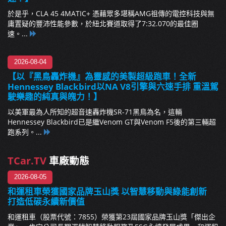
於是乎，CLA 45 4MATIC+ 憑藉眾多堪稱AMG祖傳的電控科技與無
庸置疑的豐沛性能參數，於紐北賽道取得了7:32.070的最佳圈
速。...
2026-08-04
【以『黑鳥轟炸機』為靈感的美製超級跑車！全新
Hennessey Blackbird以NA V8引擎與六速手排 重溫駕
駛樂趣的純真與魄力！】
以美軍最為人所知的超音速轟炸機SR-71黑鳥為名，這輛
Hennessey Blackbird已是繼Venom GT與Venom F5後的第三輛超
跑系列。...
TCar.TV
車廠動態
2026-08-05
和運租車榮獲國家品牌玉山獎 以智慧移動與綠能創新
打造低碳永續新價值
和運租車（股票代號：7855）榮獲第23屆國家品牌玉山獎「傑出企