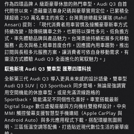
作為四環品牌 A 級距豪華休旅的熱門車型，Audi Q3 自首
代問世以來，憑藉靈活車身尺碼與豪華實用定位，已累積全
球超過 250 萬名車主的肯定；台灣奧迪總裁安薩瑞 (Rahil
Ansari) 提到：「現代消費者用車習慣及接觸豪華新車方式
持續改變，除傳統購車之外，也期待以彈性多元、低負擔方
式，率先體驗品牌與產品魅力。台灣奧迪持續拓展多元移動
服務，此次與格上租車首度合作，因應國內用車趨勢，推出
訂閱與長租多元服務方案，讓消費者可依自身移動需求，有
靈活方式體驗 Audi Q3 全面進化的駕馭魅力。」
馭進新境
Audi Q3
雙車型
匯聚四環科技
全新第三代 Audi Q3 導入更具未來感的設計語彙，雙車型
Audi Q3 SUV | Q3 Sportback 同步登場，無論是強調實
用空間機能的休旅車型，或是充滿流線跑格的
Sportback，皆能滿足不同個性化喜好。車室搭載最新
Digital Stage 數位虛擬座艙與方向機柱雙撥桿設計，中央
MMI 觸控螢幕支援智慧型手機連結（Apple CarPlay 與
Android Auto）與多元應用程式下載，搭配環艙氛圍照
明、三區恆溫空調等配備，打造貼近現代數位生活的豪華座
艙。