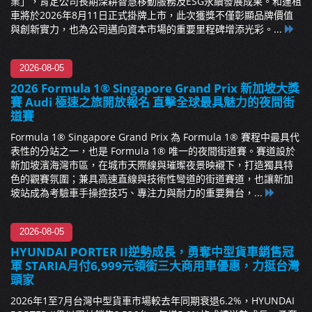
業」，肯定公司長期深耕智慧移動服務及ESG永續發展成果。和運租
車將於2026年8月11日正式掛牌上市，此次獲獎不僅彰顯品牌價值
與創新實力，也為公司邁向資本市場的重要里程碑增添光彩。...
2026-08-05
2026 Formula 1® Singapore Grand Prix 新加坡大獎
賽 Audi 極速之旅開放報名 直擊全球最具魅力的夜間街
道賽
Formula 1® Singapore Grand Prix 為 Formula 1® 賽程中最具代
表性的分站之一，也是 Formula 1® 唯一的夜間街道賽。賽道設於
新加坡濱海灣市區，在城市天際線與璀璨夜景映襯下，打造獨具特
色的觀賽氛圍；兼具高速直線與技術性彎道的街道賽道，也讓新加
坡站成為考驗車手操控技巧、專注力與耐力的重要舞台，...
2026-08-05
HYUNDAI PORTER II逆勢成長，勇奪中型貨車銷售冠
軍 STARIA月付6,999元領銜三大商用車優惠，力挺台灣
頭家
2026年1至7月台灣中型貨車市場較去年同期衰退6.2%，HYUNDAI