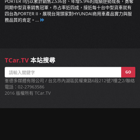
PORTER II仍以累計銷售2,536台、年增5.9%的成績逆勢成長，勇奪
同期中型貨車銷售冠軍，市占率近四成，接近每十台中型貨車就有
四台為PORTER II，展現台灣頭家對HYUNDAI商用車產品實力與服
務品質的肯定。...
TCar.TV
本站搜尋
GO
峯德多媒體有限公司 / 台北市內湖區民權東路6段212號7樓之2/聯絡
電話：02-27963586
2016 版權所有 TCar.TV