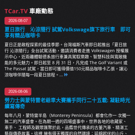
TCar.TV
車廠動態
2026-08-07
夏日旅行 沁涼隨行 試駕Volkswage旗下旅行車 即可
享有精品咖啡卡
夏日正是啟程探索的最佳季節。台灣福斯汽車即日起推出「夏日旅
行 沁涼隨行」全台試駕活動，邀請消費者走進 Volkswagen 授權展
示中心，近距離體驗德系旅行車兼具駕馭樂趣、智慧科技與寬敞機
能的多元魅力。即日起至 8 月 31 日，凡完成 The Golf Variant 或
The Passat 試駕，當日即可獲得價值150元精品咖啡卡乙張，讓沁
涼咖啡伴隨每一段夏日旅程。...
2026-08-06
勞力士與蒙特雷老爺車大賽攜手同行二十五載: 凝駐時光
續寫傳奇
每年八月，蒙特雷半島（Monterey Peninsula）都會化作一 次獨一
無二的汽車盛會。在為期一週的四場盛事中，世界各地的收藏家、
車手、 工程師及觀眾匯聚於此，品鑑世代傳承的古董汽車、精湛工
藝與傳奇故事。這裡 擁有得天獨厚的自然環境：延綿起伏的山丘、