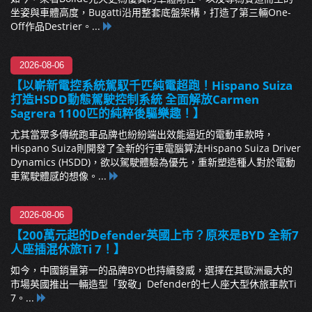
坐姿與車體高度，Bugatti沿用整套底盤架構，打造了第三輛One-
Off作品Destrier。...
2026-08-06
【以嶄新電控系統駕馭千匹純電超跑！Hispano Suiza
打造HSDD動態駕駛控制系統 全面解放Carmen
Sagrera 1100匹的純粹後驅樂趣！】
尤其當眾多傳統跑車品牌也紛紛端出效能逼近的電動車款時，
Hispano Suiza則開發了全新的行車電腦算法Hispano Suiza Driver
Dynamics (HSDD)，欲以駕駛體驗為優先，重新塑造種人對於電動
車駕駛體感的想像。...
2026-08-06
【200萬元起的Defender英國上市？原來是BYD 全新7
人座插混休旅Ti 7！】
如今，中國銷量第一的品牌BYD也持續發威，選擇在其歐洲最大的
市場英國推出一輛造型「致敬」Defender的七人座大型休旅車款Ti
7。...