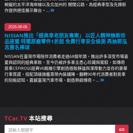
蜿蜒的太平洋海岸線以及北加州的 開闊公路，為經典車型及先鋒新
作提供絕佳展示舞台。...
2026-08-06
NISSAN推出「經典車老朋友專案」 以匠人精神煥新珍
品座駕 特選原廠零件1折起 免費行車安全檢測 再抽郭泓
志簽名棒球
NISSAN在臺灣市場陪伴消費者走過68個年頭，推出許多深受市場喜
愛與認同的經典車款，至今仍被許多車主悉心珍藏與駕馭，如傳奇
房車CEFIRO以經典V6銘機引擎創造極致靜謐與渾厚動力並存的豪華
行車質感，搭配頂級旗艦尊榮內裝鋪陳，翻轉90年代消費者對房車
的刻板認知，震撼臺灣汽車市場、創造熱銷傳奇。...
TCar.TV
本站搜尋
GO