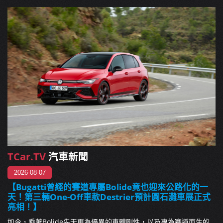
TCar.TV
汽車新聞
2026-08-07
【Bugatti曾經的賽道專屬Bolide竟也迎來公路化的一
天！第三輛One-Off車款Destrier預計圓石灘車展正式
亮相！】
如今，乘著Bolide先天更為優異的車體剛性，以及專為賽道而生的