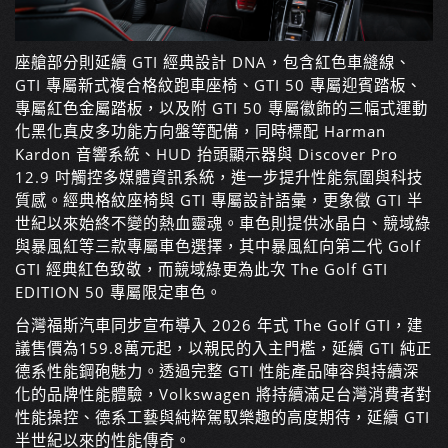
座艙部分則延續 GTI 經典設計 DNA，包含紅色車縫線、
GTI 專屬新式複合格紋跑車座椅、GTI 50 專屬迎賓踏板、
專屬紅色金屬踏板，以及附 GTI 50 專屬徽飾的三幅式運動
化黑化真皮多功能方向盤等配備，同時標配 Harman
Kardon 音響系統、HUD 抬頭顯示器與 Discover Pro
12.9 吋觸控多媒體資訊系統，進一步提升性能氛圍與科技
質感。經典格紋座椅與 GTI 專屬設計語彙，更象徵 GTI 半
世紀以來始終不變的熱血靈魂。車色則提供冰晶白、競域綠
與暴風紅等三款專屬車色選擇，其中暴風紅向第二代 Golf
GTI 經典紅色致敬，而競域綠更為此次 The Golf GTI
EDITION 50 專屬限定車色。
台灣福斯汽車同步宣布導入 2026 年式 The Golf GTI，建
議售價為159.8萬元起，以親民的入主門檻，延續 GTI 純正
德系性能鋼砲魅力。透過完整 GTI 性能產品陣容與持續深
化的品牌性能體驗，Volkswagen 將持續滿足台灣消費者對
性能操控、德系工藝與純粹駕馭樂趣的高度期待，延續 GTI
半世紀以來的性能傳奇。