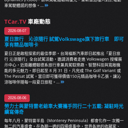
車駕駛體感的想像。...
TCar.TV
車廠動態
2026-08-07
夏日旅行 沁涼隨行 試駕Volkswage旗下旅行車 即可
享有精品咖啡卡
夏日正是啟程探索的最佳季節。台灣福斯汽車即日起推出「夏日旅
行 沁涼隨行」全台試駕活動，邀請消費者走進 Volkswagen 授權展
示中心，近距離體驗德系旅行車兼具駕馭樂趣、智慧科技與寬敞機
能的多元魅力。即日起至 8 月 31 日，凡完成 The Golf Variant 或
The Passat 試駕，當日即可獲得價值150元精品咖啡卡乙張，讓沁
涼咖啡伴隨每一段夏日旅程。...
2026-08-06
勞力士與蒙特雷老爺車大賽攜手同行二十五載: 凝駐時光
續寫傳奇
每年八月，蒙特雷半島（Monterey Peninsula）都會化作一 次獨一
無二的汽車盛會。在為期一週的四場盛事中，世界各地的收藏家、