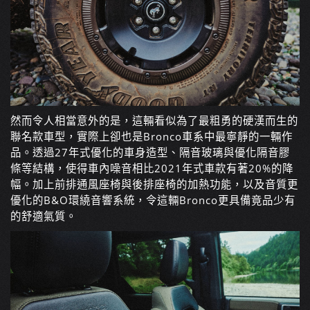
然而令人相當意外的是，這輛看似為了最粗勇的硬漢而生的
聯名款車型，實際上卻也是Bronco車系中最寧靜的一輛作
品。透過27年式優化的車身造型、隔音玻璃與優化隔音膠
條等結構，使得車內噪音相比2021年式車款有著20%的降
幅。加上前排通風座椅與後排座椅的加熱功能，以及音質更
優化的B&O環繞音響系統，令這輛Bronco更具備竟品少有
的舒適氣質。