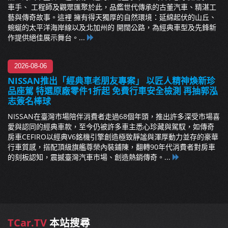
車手、 工程師及觀眾匯聚於此，品鑑世代傳承的古董汽車、精湛工
藝與傳奇故事。這裡 擁有得天獨厚的自然環境：延綿起伏的山丘、
蜿蜒的太平洋海岸線以及北加州的 開闊公路，為經典車型及先鋒新
作提供絕佳展示舞台。...
2026-08-06
NISSAN推出「經典車老朋友專案」 以匠人精神煥新珍
品座駕 特選原廠零件1折起 免費行車安全檢測 再抽郭泓
志簽名棒球
NISSAN在臺灣市場陪伴消費者走過68個年頭，推出許多深受市場喜
愛與認同的經典車款，至今仍被許多車主悉心珍藏與駕馭，如傳奇
房車CEFIRO以經典V6銘機引擎創造極致靜謐與渾厚動力並存的豪華
行車質感，搭配頂級旗艦尊榮內裝鋪陳，翻轉90年代消費者對房車
的刻板認知，震撼臺灣汽車市場、創造熱銷傳奇。...
TCar.TV
本站搜尋