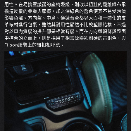
用性。在易擠壓皺褶的座椅邊緣，則改以粗壯的纖維織布承
擔這反覆的疊壓與摩擦，加之深綠色的選色使其不易受污漬
影響色澤。方向盤、中島、儀錶台全都以大面積一體化的皮
革裱材進行包裹，雖然其耐用性顯然不比軟塑膠結構，不過
對於車內質感的提升卻是相當有感。而在方向盤輻條與整面
中控台的立面上，則是採用了相當沈穩卻剛硬的古銅色，與
Filson服裝上的紐扣相呼應。