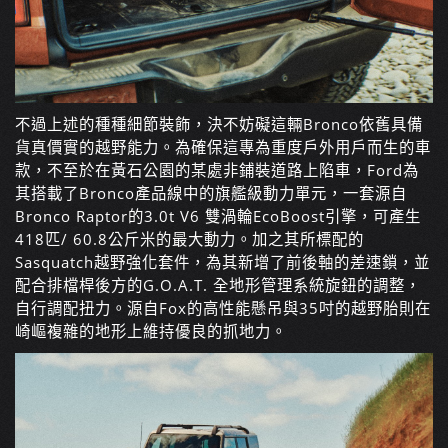
不過上述的種種細節裝飾，決不妨礙這輛Bronco依舊具備
貨真價實的越野能力。為確保這專為重度戶外用戶而生的車
款，不至於在黃石公園的某處非鋪裝道路上陷車，Ford為
其搭載了Bronco產品線中的旗艦級動力單元，一套源自
Bronco Raptor的3.0t V6 雙渦輪EcoBoost引擎，可產生
418匹/ 60.8公斤米的最大動力。加之其所標配的
Sasquatch越野強化套件，為其新增了前後軸的差速鎖，並
配合排檔桿後方的G.O.A.T. 全地形管理系統旋鈕的調整，
自行調配扭力。源自Fox的高性能懸吊與35吋的越野胎則在
崎嶇複雜的地形上維持優良的抓地力。