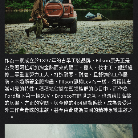
作為一家成立於1897年的古早工裝品牌，Filson原先正是
為乘著阿拉斯加淘金熱而來的礦工、獵人、伐木工、鐵道維
修工等重度勞力工人，打造耐寒、耐磨、且舒適的工作服
裝。不過隨著金脈掏盡，Filson卻與Levi’s一樣，憑藉其忠
誠可靠的特性，穩穩地佔據在藍領族群的心目中。而作為
Ford旗下第一輛SUV，Bronco在問世之初，也憑藉其高挑
的底盤、方正的空間、與全能的4x4驅動系統，成為最受戶
外工作者青睞的車款，甚至由此成為美國的精神象徵車款之
一。