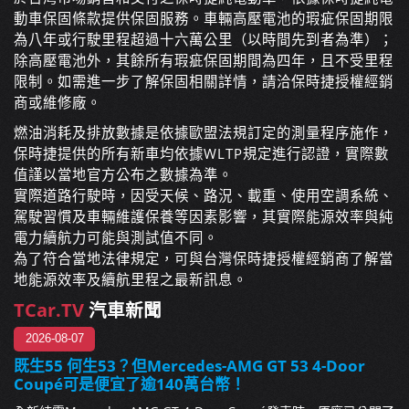
動車保固條款提供保固服務。車輛高壓電池的瑕疵保固期限
為八年或行駛里程超過十六萬公里（以時間先到者為準）；
除高壓電池外，其餘所有瑕疵保固期間為四年，且不受里程
限制。如需進一步了解保固相關詳情，請洽保時捷授權經銷
商或維修廠。
燃油消耗及排放數據是依據歐盟法規訂定的測量程序施作，
保時捷提供的所有新車均依據WLTP規定進行認證，實際數
值謹以當地官方公布之數據為準。
實際道路行駛時，因受天候、路況、載重、使用空調系統、
駕駛習慣及車輛維護保養等因素影響，其實際能源效率與純
電力續航力可能與測試值不同。
為了符合當地法律規定，可與台灣保時捷授權經銷商了解當
地能源效率及續航里程之最新訊息。
TCar.TV
汽車新聞
2026-08-07
既生55 何生53？但Mercedes-AMG GT 53 4-Door
Coupé可是便宜了逾140萬台幣！