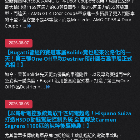
全新純電Mercedes-AMG GT 4-Door Coupé發表時，原廠已公開了
最大輸出達1169匹馬力的63等級車型，和816匹馬力的55等級車
型，而這天，AMG GT 4-Door Coupé車系進一步拓展了更入門版本
的車型，但它並不是43等級，而是Mercedes-AMG GT 53 4-Door
Coupé。...
2026-08-07
【Bugatti曾經的賽道專屬Bolide竟也迎來公路化的一
天！第三輛One-Off車款Destrier預計圓石灘車展正式
亮相！】
如今，乘著Bolide先天更為優異的車體剛性，以及專為賽道而生的
坐姿與車體高度，Bugatti沿用整套底盤架構，打造了第三輛One-
Off作品Destrier。...
2026-08-06
【以嶄新電控系統駕馭千匹純電超跑！Hispano Suiza
打造HSDD動態駕駛控制系統 全面解放Carmen
Sagrera 1100匹的純粹後驅樂趣！】
尤其當眾多傳統跑車品牌也紛紛端出效能逼近的電動車款時，