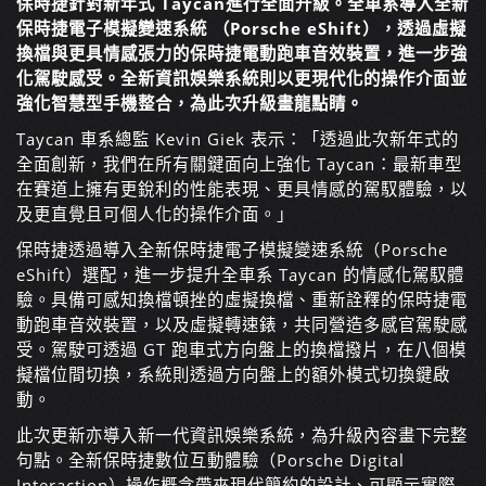
保時捷針對新年式 Taycan進行全面升級。全車系導入全新
保時捷電子模擬變速系統 （Porsche eShift），透過虛擬
換檔與更具情感張力的保時捷電動跑車音效裝置，進一步強
化駕駛感受。全新資訊娛樂系統則以更現代化的操作介面並
強化智慧型手機整合，為此次升級畫龍點睛。
Taycan 車系總監 Kevin Giek 表示：「透過此次新年式的
全面創新，我們在所有關鍵面向上強化 Taycan：最新車型
在賽道上擁有更銳利的性能表現、更具情感的駕馭體驗，以
及更直覺且可個人化的操作介面。」
保時捷透過導入全新保時捷電子模擬變速系統（Porsche
eShift）選配，進一步提升全車系 Taycan 的情感化駕馭體
驗。具備可感知換檔頓挫的虛擬換檔、重新詮釋的保時捷電
動跑車音效裝置，以及虛擬轉速錶，共同營造多感官駕駛感
受。駕駛可透過 GT 跑車式方向盤上的換檔撥片，在八個模
擬檔位間切換，系統則透過方向盤上的額外模式切換鍵啟
動。
此次更新亦導入新一代資訊娛樂系統，為升級內容畫下完整
句點。全新保時捷數位互動體驗（Porsche Digital
Interaction）操作概念帶來現代簡約的設計、可顯示實際