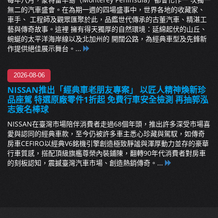
無二的汽車盛會。在為期一週的四場盛事中，世界各地的收藏家、
車手、 工程師及觀眾匯聚於此，品鑑世代傳承的古董汽車、精湛工
藝與傳奇故事。這裡 擁有得天獨厚的自然環境：延綿起伏的山丘、
蜿蜒的太平洋海岸線以及北加州的 開闊公路，為經典車型及先鋒新
作提供絕佳展示舞台。...
2026-08-06
NISSAN推出「經典車老朋友專案」 以匠人精神煥新珍
品座駕 特選原廠零件1折起 免費行車安全檢測 再抽郭泓
志簽名棒球
NISSAN在臺灣市場陪伴消費者走過68個年頭，推出許多深受市場喜
愛與認同的經典車款，至今仍被許多車主悉心珍藏與駕馭，如傳奇
房車CEFIRO以經典V6銘機引擎創造極致靜謐與渾厚動力並存的豪華
行車質感，搭配頂級旗艦尊榮內裝鋪陳，翻轉90年代消費者對房車
的刻板認知，震撼臺灣汽車市場、創造熱銷傳奇。...