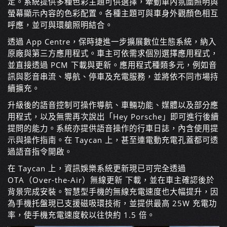
定。系統提供多種色彩主題可供選擇，牽動車內氛圍照明與
螢幕顯示內容的色彩配置。各種主題可與車身外觀顏色相互
呼應，並可與環艙照明結合。
透過 App Centre，保時捷進一步擴展數位生態系統，納入
原廠與第三方應用程式。車主可依需求個別選擇應用程式，
並直接透過 PCM 下載與更新。應用程式種類多元，例如音
訊與影音串流、導航、停車及充電服務，並將依不同市場持
續擴充。
升級後的語音控制可操作導航、車輛功能、媒體以及部分應
用程式，以及無需再次說出「Hey Porsche」即可進行後續
提問的能力。系統亦提供語音操作的行車日誌，內含使用提
示與操作指南。在 Taycan 上，甚至連電動充電孔蓋都可透
過語音指令開啟。
在 Taycan 上，資訊娛樂系統更新現已可完全透過
OTA（Over-the-Air）無線更新 下載，並在車主確認後於
背景完成安裝。智慧型手機的無線充電速度也大幅提升，因
為手機托盤現已支援磁吸環技術，並提供最高 25W 充電功
率，使手機充電速度較以往快約 1.5 倍。