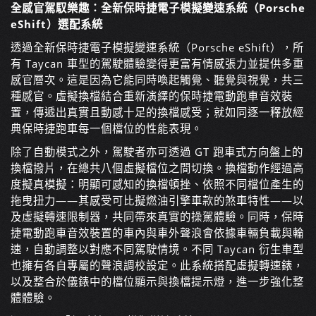
全感官駕馭樂趣：全新保時捷電子模擬變速系統（Porsche
eShift）選配系統
透過全新保時捷電子模擬變速系統（Porsche eShift），所
有 Taycan 車型的駕駛體驗變得更富有情感張力並提供多重
感官層次。這是因為它能同時喚起觸覺、聽覺與視覺，共三
種感官。虛擬換檔結合重新演繹的保時捷電動跑車音效裝
置，傳遞出真實且動感十足的換檔感受；就如同逐一釋放經
典保時捷跑車每一個檔位的性能表現。
除了自動模式之外，駕駛者亦可透過 GT 跑車式方向盤上的
換檔撥片，在總共八個虛擬檔位之間切換。換檔動作經過高
度擬真模擬：明顯可感知的換檔頓挫、依照不同檔位產生的
拖曳扭力——其感受可比擬燃油引擎車款的煞車特性——以
及虛擬轉速限制器，共同帶來真實的操駕體驗。同時，保時
捷電動跑車音效裝置的車內與車外聲浪會依據車輛負載與輪
速，自動調整以對應不同駕駛情境。不同 Taycan 衍生車型
也擁有各自專屬的聲浪調校設定。此系統搭配虛擬轉速錶，
以及整合於儀錶中的檔位顯示與換檔提示燈，進一步強化整
體體驗。