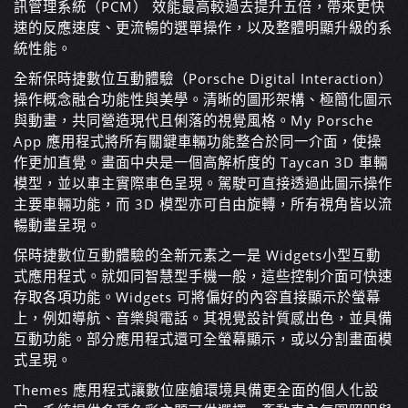
訊管理系統（PCM） 效能最高較過去提升五倍，帶來更快
速的反應速度、更流暢的選單操作，以及整體明顯升級的系
統性能。
全新保時捷數位互動體驗（Porsche Digital Interaction）
操作概念融合功能性與美學。清晰的圖形架構、極簡化圖示
與動畫，共同營造現代且俐落的視覺風格。My Porsche
App 應用程式將所有關鍵車輛功能整合於同一介面，使操
作更加直覺。畫面中央是一個高解析度的 Taycan 3D 車輛
模型，並以車主實際車色
呈現。駕駛可直接透過此圖示操作
主要車輛功能，而 3D 模型亦可自由旋轉，所有視角皆以流
暢動畫呈現。
保時捷數位互動體驗的全新元素之一是 Widgets小型互動
式應用程式。就如同智慧型手機一般，這些控制介面可快速
存取各項功能。Widgets 可將偏好的內容直接顯示於螢幕
上，例如導航、音樂與電話。其視覺設計質感出色，並具備
互動功能。部分應用程式還可全螢幕顯示，或以分割畫面模
式呈現。
Themes 應用程式讓數位座艙環境具備更全面的個人化設