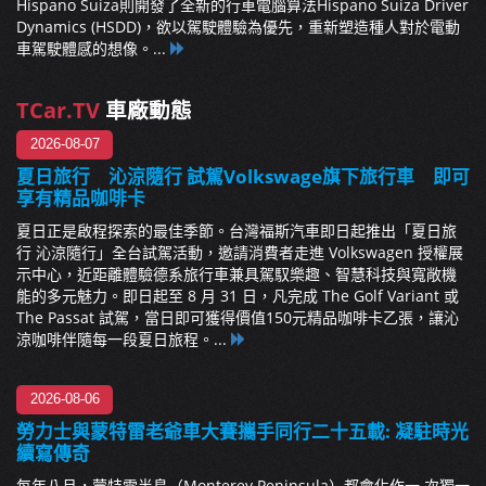
Hispano Suiza則開發了全新的行車電腦算法Hispano Suiza Driver
Dynamics (HSDD)，欲以駕駛體驗為優先，重新塑造種人對於電動
車駕駛體感的想像。...
TCar.TV
車廠動態
2026-08-07
夏日旅行 沁涼隨行 試駕Volkswage旗下旅行車 即可
享有精品咖啡卡
夏日正是啟程探索的最佳季節。台灣福斯汽車即日起推出「夏日旅
行 沁涼隨行」全台試駕活動，邀請消費者走進 Volkswagen 授權展
示中心，近距離體驗德系旅行車兼具駕馭樂趣、智慧科技與寬敞機
能的多元魅力。即日起至 8 月 31 日，凡完成 The Golf Variant 或
The Passat 試駕，當日即可獲得價值150元精品咖啡卡乙張，讓沁
涼咖啡伴隨每一段夏日旅程。...
2026-08-06
勞力士與蒙特雷老爺車大賽攜手同行二十五載: 凝駐時光
續寫傳奇
每年八月，蒙特雷半島（Monterey Peninsula）都會化作一 次獨一