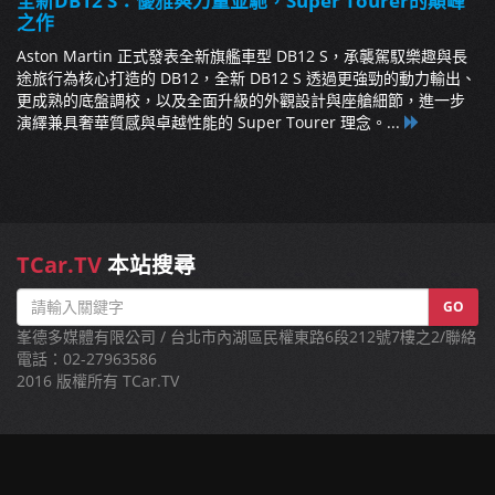
全新DB12 S：優雅與力量並馳，Super Tourer的顛峰
之作
Aston Martin 正式發表全新旗艦車型 DB12 S，承襲駕馭樂趣與長
途旅行為核心打造的 DB12，全新 DB12 S 透過更強勁的動力輸出、
更成熟的底盤調校，以及全面升級的外觀設計與座艙細節，進一步
演繹兼具奢華質感與卓越性能的 Super Tourer 理念。...
TCar.TV
本站搜尋
GO
峯德多媒體有限公司 / 台北市內湖區民權東路6段212號7樓之2/聯絡
電話：02-27963586
2016 版權所有 TCar.TV