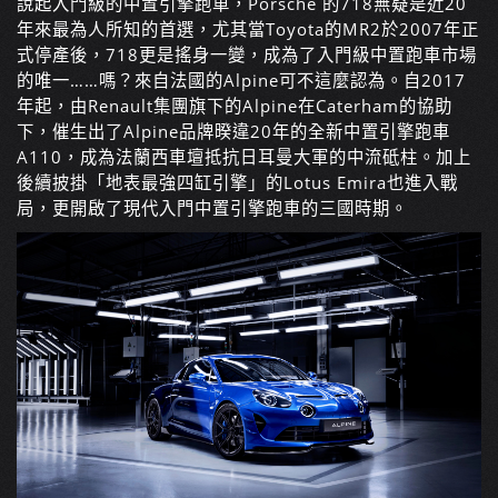
說起入門級的中置引擎跑車，Porsche 的718無疑是近20
年來最為人所知的首選，尤其當Toyota的MR2於2007年正
式停產後，718更是搖身一變，成為了入門級中置跑車市場
的唯一……嗎？來自法國的Alpine可不這麼認為。自2017
年起，由Renault集團旗下的Alpine在Caterham的協助
下，催生出了Alpine品牌暌違20年的全新中置引擎跑車
A110，成為法蘭西車壇抵抗日耳曼大軍的中流砥柱。加上
後續披掛「地表最強四缸引擎」的Lotus Emira也進入戰
局，更開啟了現代入門中置引擎跑車的三國時期。