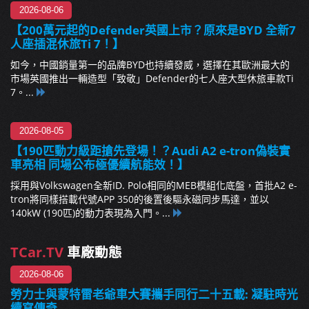
2026-08-06
【200萬元起的Defender英國上市？原來是BYD 全新7
人座插混休旅Ti 7！】
如今，中國銷量第一的品牌BYD也持續發威，選擇在其歐洲最大的
市場英國推出一輛造型「致敬」Defender的七人座大型休旅車款Ti
7。...
2026-08-05
【190匹動力級距搶先登場！？Audi A2 e-tron偽裝實
車亮相 同場公布極優續航能效！】
採用與Volkswagen全新ID. Polo相同的MEB模組化底盤，首批A2 e-
tron將同樣搭載代號APP 350的後置後驅永磁同步馬達，並以
140kW (190匹)的動力表現為入門。...
TCar.TV
車廠動態
2026-08-06
勞力士與蒙特雷老爺車大賽攜手同行二十五載: 凝駐時光
續寫傳奇