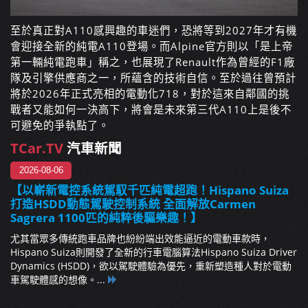
至於真正對A110感興趣的車迷們，恐將等到2027年才有機
會迎接全新的純電A110登場。而Alpine官方則以「是上帝
第一輛純電跑車」稱之，也展現了Renault作為曾經的F1廠
隊及引擎供應商之一，所蘊含的技術自信。至於過往曾預計
將於2026年正式亮相的電動化718，對於這來自鄰國的挑
戰者又能如何一決高下，將會是未來第三代A110上是後不
可避免的爭執點了。
TCar.TV
汽車新聞
2026-08-06
【以嶄新電控系統駕馭千匹純電超跑！Hispano Suiza
打造HSDD動態駕駛控制系統 全面解放Carmen
Sagrera 1100匹的純粹後驅樂趣！】
尤其當眾多傳統跑車品牌也紛紛端出效能逼近的電動車款時，
Hispano Suiza則開發了全新的行車電腦算法Hispano Suiza Driver
Dynamics (HSDD)，欲以駕駛體驗為優先，重新塑造種人對於電動
車駕駛體感的想像。...