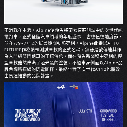
不過就在本週，Alpine便預告將帶著這輛測試中的次世代純
電跑車，正式登陸汽車領域的年度盛事---古德伍德速度節，
並在7/9~7/12的展會期間動態亮相。Alpine此番以A110
FUTURE作為這輛測試車款的正式名稱，無疑是欲傳達其作
為入門級雙門跑車的正統傳承，而在預告新聞稿中亮相的模
型車款雖然佈滿了啞光黑的塗裝，不過車身側面以Alpine品
牌色調所描繪的閃電圖樣，最終坐實了次世代A110也將改
由馬達推動的品牌計畫。