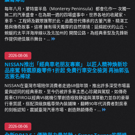
每年八月，蒙特雷半島（Monterey Peninsula）都會化作一 次獨一
無二的汽車盛會。在為期一週的四場盛事中，世界各地的收藏家、
車手、 工程師及觀眾匯聚於此，品鑑世代傳承的古董汽車、精湛工
藝與傳奇故事。這裡 擁有得天獨厚的自然環境：延綿起伏的山丘、
蜿蜒的太平洋海岸線以及北加州的 開闊公路，為經典車型及先鋒新
作提供絕佳展示舞台。...
2026-08-06
NISSAN推出「經典車老朋友專案」 以匠人精神煥新珍
品座駕 特選原廠零件1折起 免費行車安全檢測 再抽郭泓
志簽名棒球
NISSAN在臺灣市場陪伴消費者走過68個年頭，推出許多深受市場喜
愛與認同的經典車款，至今仍被許多車主悉心珍藏與駕馭，如傳奇
房車CEFIRO以經典V6銘機引擎創造極致靜謐與渾厚動力並存的豪華
行車質感，搭配頂級旗艦尊榮內裝鋪陳，翻轉90年代消費者對房車
的刻板認知，震撼臺灣汽車市場、創造熱銷傳奇。...
2026-08-06