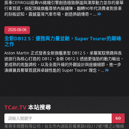
房車CEFIRO以經典V6銘機引擎創造極致靜謐與渾厚動力並存的豪華
行車質感，搭配頂級旗艦尊榮內裝鋪陳，翻轉90年代消費者對房車
的刻板認知，震撼臺灣汽車市場、創造熱銷傳奇。...
2026-08-06
全新DB12 S：優雅與力量並馳，Super Tourer的顛峰
之作
Aston Martin 正式發表全新旗艦車型 DB12 S，承襲駕馭樂趣與長
途旅行為核心打造的 DB12，全新 DB12 S 透過更強勁的動力輸出、
更成熟的底盤調校，以及全面升級的外觀設計與座艙細節，進一步
演繹兼具奢華質感與卓越性能的 Super Tourer 理念。...
TCar.TV
本站搜尋
GO
峯德多媒體有限公司 / 台北市內湖區民權東路6段212號7樓之2/聯絡