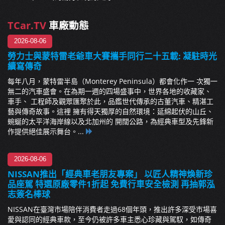
TCar.TV
車廠動態
2026-08-06
勞力士與蒙特雷老爺車大賽攜手同行二十五載: 凝駐時光
續寫傳奇
每年八月，蒙特雷半島（Monterey Peninsula）都會化作一 次獨一
無二的汽車盛會。在為期一週的四場盛事中，世界各地的收藏家、
車手、 工程師及觀眾匯聚於此，品鑑世代傳承的古董汽車、精湛工
藝與傳奇故事。這裡 擁有得天獨厚的自然環境：延綿起伏的山丘、
蜿蜒的太平洋海岸線以及北加州的 開闊公路，為經典車型及先鋒新
作提供絕佳展示舞台。...
2026-08-06
NISSAN推出「經典車老朋友專案」 以匠人精神煥新珍
品座駕 特選原廠零件1折起 免費行車安全檢測 再抽郭泓
志簽名棒球
NISSAN在臺灣市場陪伴消費者走過68個年頭，推出許多深受市場喜
愛與認同的經典車款，至今仍被許多車主悉心珍藏與駕馭，如傳奇