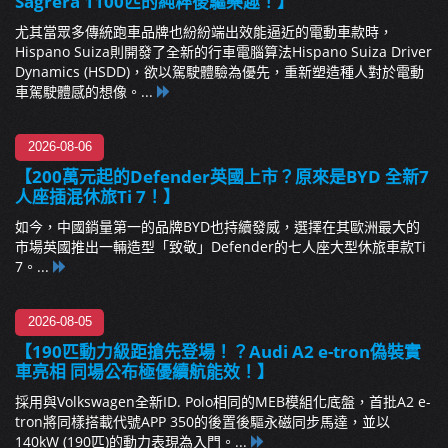
Sagrera 1100匹的純粹後驅樂趣！】
尤其當眾多傳統跑車品牌也紛紛端出效能逼近的電動車款時，
Hispano Suiza則開發了全新的行車電腦算法Hispano Suiza Driver
Dynamics (HSDD)，欲以駕駛體驗為優先，重新塑造種人對於電動
車駕駛體感的想像。...
2026-08-06
【200萬元起的Defender英國上市？原來是BYD 全新7
人座插混休旅Ti 7！】
如今，中國銷量第一的品牌BYD也持續發威，選擇在其歐洲最大的
市場英國推出一輛造型「致敬」Defender的七人座大型休旅車款Ti
7。...
2026-08-05
【190匹動力級距搶先登場！？Audi A2 e-tron偽裝實
車亮相 同場公布極優續航能效！】
採用與Volkswagen全新ID. Polo相同的MEB模組化底盤，首批A2 e-
tron將同樣搭載代號APP 350的後置後驅永磁同步馬達，並以
140kW (190匹)的動力表現為入門。...