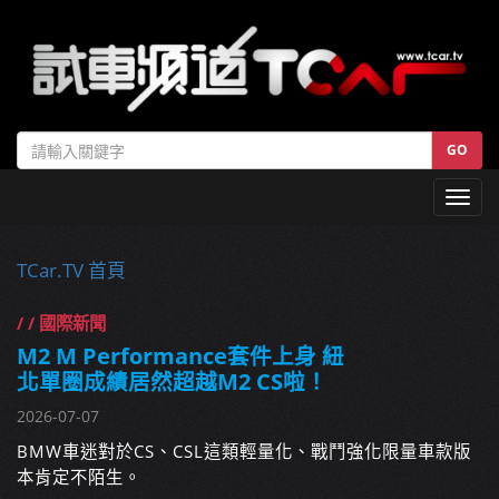
GO
Toggl
navig
TCar.TV 首頁
/ / 國際新聞
M2 M Performance套件上身 紐
北單圈成績居然超越M2 CS啦！
2026-07-07
BMW車迷對於CS、CSL這類輕量化、戰鬥強化限量車款版
本肯定不陌生。