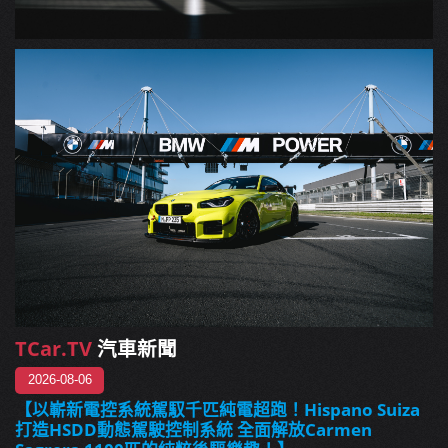
TCar.TV
汽車新聞
2026-08-06
【以嶄新電控系統駕馭千匹純電超跑！Hispano Suiza
打造HSDD動態駕駛控制系統 全面解放Carmen