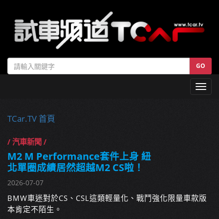
GO
Toggl
navig
TCar.TV 首頁
/ 汽車新聞 /
M2 M Performance套件上身 紐
北單圈成績居然超越M2 CS啦！
2026-07-07
BMW車迷對於CS、CSL這類輕量化、戰鬥強化限量車款版
本肯定不陌生。