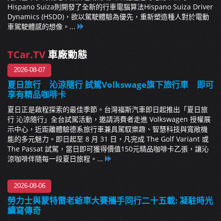
Hispano Suiza則開發了全新的行車電腦算法Hispano Suiza Driver
Dynamics (HSDD)，欲以駕駛體驗為優先，重新塑造種人對於電動
車駕駛體感的想像。...
TCar.TV
車廠動態
2026-08-07
夏日旅行 沁涼隨行 試駕Volkswage旗下旅行車 即可
享有精品咖啡卡
夏日正是啟程探索的最佳季節。台灣福斯汽車即日起推出「夏日旅
行 沁涼隨行」全台試駕活動，邀請消費者走進 Volkswagen 授權展
示中心，近距離體驗德系旅行車兼具駕馭樂趣、智慧科技與寬敞機
能的多元魅力。即日起至 8 月 31 日，凡完成 The Golf Variant 或
The Passat 試駕，當日即可獲得價值150元精品咖啡卡乙張，讓沁
涼咖啡伴隨每一段夏日旅程。...
2026-08-06
勞力士與蒙特雷老爺車大賽攜手同行二十五載: 凝駐時光
續寫傳奇