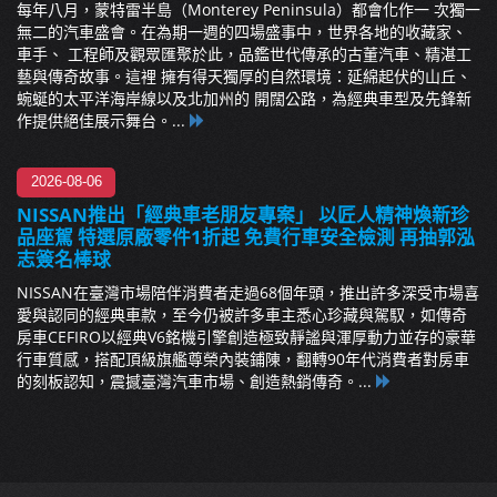
每年八月，蒙特雷半島（Monterey Peninsula）都會化作一 次獨一
無二的汽車盛會。在為期一週的四場盛事中，世界各地的收藏家、
車手、 工程師及觀眾匯聚於此，品鑑世代傳承的古董汽車、精湛工
藝與傳奇故事。這裡 擁有得天獨厚的自然環境：延綿起伏的山丘、
蜿蜒的太平洋海岸線以及北加州的 開闊公路，為經典車型及先鋒新
作提供絕佳展示舞台。...
2026-08-06
NISSAN推出「經典車老朋友專案」 以匠人精神煥新珍
品座駕 特選原廠零件1折起 免費行車安全檢測 再抽郭泓
志簽名棒球
NISSAN在臺灣市場陪伴消費者走過68個年頭，推出許多深受市場喜
愛與認同的經典車款，至今仍被許多車主悉心珍藏與駕馭，如傳奇
房車CEFIRO以經典V6銘機引擎創造極致靜謐與渾厚動力並存的豪華
行車質感，搭配頂級旗艦尊榮內裝鋪陳，翻轉90年代消費者對房車
的刻板認知，震撼臺灣汽車市場、創造熱銷傳奇。...