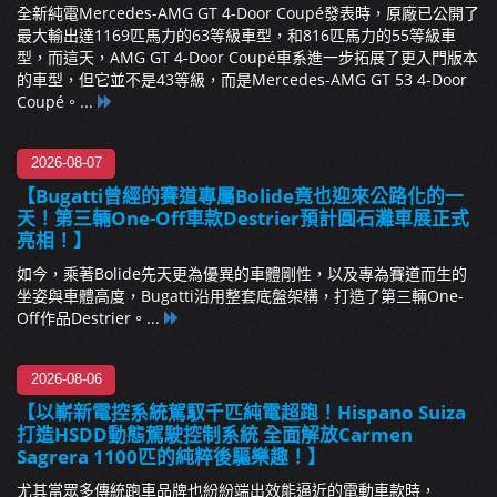
全新純電Mercedes-AMG GT 4-Door Coupé發表時，原廠已公開了
最大輸出達1169匹馬力的63等級車型，和816匹馬力的55等級車
型，而這天，AMG GT 4-Door Coupé車系進一步拓展了更入門版本
的車型，但它並不是43等級，而是Mercedes-AMG GT 53 4-Door
Coupé。...
2026-08-07
【Bugatti曾經的賽道專屬Bolide竟也迎來公路化的一
天！第三輛One-Off車款Destrier預計圓石灘車展正式
亮相！】
如今，乘著Bolide先天更為優異的車體剛性，以及專為賽道而生的
坐姿與車體高度，Bugatti沿用整套底盤架構，打造了第三輛One-
Off作品Destrier。...
2026-08-06
【以嶄新電控系統駕馭千匹純電超跑！Hispano Suiza
打造HSDD動態駕駛控制系統 全面解放Carmen
Sagrera 1100匹的純粹後驅樂趣！】
尤其當眾多傳統跑車品牌也紛紛端出效能逼近的電動車款時，