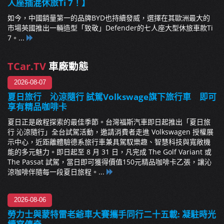
人座插混休旅Ti 7！】
如今，中國銷量第一的品牌BYD也持續發威，選擇在其歐洲最大的
市場英國推出一輛造型「致敬」Defender的七人座大型休旅車款Ti
7。...
TCar.TV
車廠動態
2026-08-07
夏日旅行 沁涼隨行 試駕Volkswage旗下旅行車 即可
享有精品咖啡卡
夏日正是啟程探索的最佳季節。台灣福斯汽車即日起推出「夏日旅
行 沁涼隨行」全台試駕活動，邀請消費者走進 Volkswagen 授權展
示中心，近距離體驗德系旅行車兼具駕馭樂趣、智慧科技與寬敞機
能的多元魅力。即日起至 8 月 31 日，凡完成 The Golf Variant 或
The Passat 試駕，當日即可獲得價值150元精品咖啡卡乙張，讓沁
涼咖啡伴隨每一段夏日旅程。...
2026-08-06
勞力士與蒙特雷老爺車大賽攜手同行二十五載: 凝駐時光