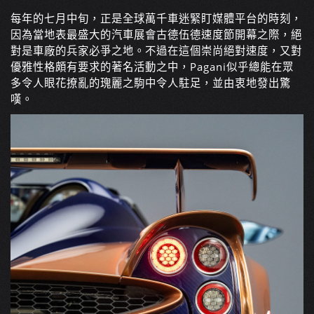
每年的七月中旬，正是全球萬千車迷緊盯媒體平台的時刻，
因為當地表最盛大的汽車展會古德伍德速度節開幕之際，絕
對是車廠的兵家必爭之地。不過在這個崇尚絕對速度，又對
優雅性格頗有要求的著名活動之中，Pagani似乎總能在眾
多令人眼花撩亂的瑰麗之駒中令人駐足，並由衷地發出驚
嘆。