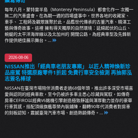
續寫傳奇
每年八月，蒙特雷半島（Monterey Peninsula）都會化作一 次獨一
無二的汽車盛會。在為期一週的四場盛事中，世界各地的收藏家、
車手、 工程師及觀眾匯聚於此，品鑑世代傳承的古董汽車、精湛工
藝與傳奇故事。這裡 擁有得天獨厚的自然環境：延綿起伏的山丘、
蜿蜒的太平洋海岸線以及北加州的 開闊公路，為經典車型及先鋒新
作提供絕佳展示舞台。...
2026-08-06
NISSAN推出「經典車老朋友專案」 以匠人精神煥新珍
品座駕 特選原廠零件1折起 免費行車安全檢測 再抽郭泓
志簽名棒球
NISSAN在臺灣市場陪伴消費者走過68個年頭，推出許多深受市場喜
愛與認同的經典車款，至今仍被許多車主悉心珍藏與駕馭，如傳奇
房車CEFIRO以經典V6銘機引擎創造極致靜謐與渾厚動力並存的豪華
行車質感，搭配頂級旗艦尊榮內裝鋪陳，翻轉90年代消費者對房車
的刻板認知，震撼臺灣汽車市場、創造熱銷傳奇。...