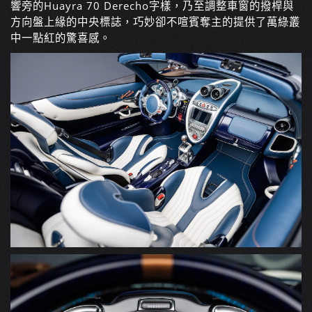
響旁的Huayra 70 Derecho字樣，乃至調整車窗的撥桿與
方向盤上緣的中央標誌，巧妙卻不喧賓奪主的提供了萬綠叢
中一點紅的驚喜感。