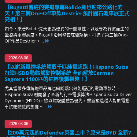
【Bugatti曾經的賽道專屬Bolide竟也迎來公路化的一
天！第三輛One-Off車款Destrier預計圓石灘車展正式
亮相！】
如今，乘著Bolide先天更為優異的車體剛性，以及專為賽道而生的
坐姿與車體高度，Bugatti沿用整套底盤架構，打造了第三輛One-
Off作品Destrier。...
2026-08-06
【以嶄新電控系統駕馭千匹純電超跑！Hispano Suiza
打造HSDD動態駕駛控制系統 全面解放Carmen
Sagrera 1100匹的純粹後驅樂趣！】
尤其當眾多傳統跑車品牌也紛紛端出效能逼近的電動車款時，
Hispano Suiza則開發了全新的行車電腦算法Hispano Suiza Driver
Dynamics (HSDD)，欲以駕駛體驗為優先，重新塑造種人對於電動
車駕駛體感的想像。...
2026-08-06
【200萬元起的Defender英國上市？原來是BYD 全新7