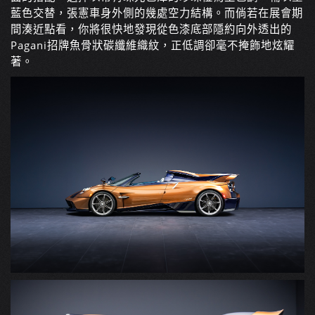
藍色交替，張憲車身外側的幾處空力結構。而倘若在展會期
間湊近點看，你將很快地發現從色漆底部隱約向外透出的
Pagani招牌魚骨狀碳纖維織紋，正低調卻毫不掩飾地炫耀
著。