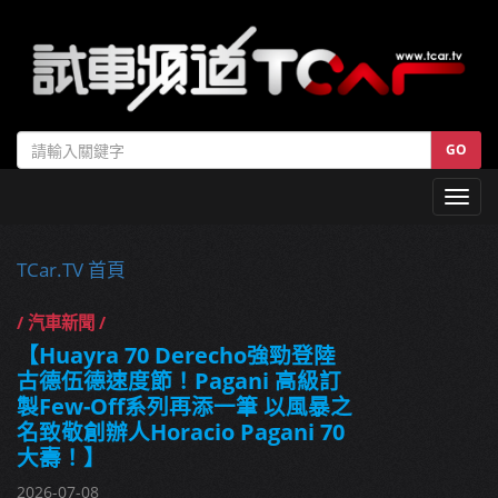
GO
Toggl
navig
TCar.TV 首頁
/ 汽車新聞 /
【Huayra 70 Derecho強勁登陸
古德伍德速度節！Pagani 高級訂
製Few-Off系列再添一筆 以風暴之
名致敬創辦人Horacio Pagani 70
大壽！】
2026-07-08