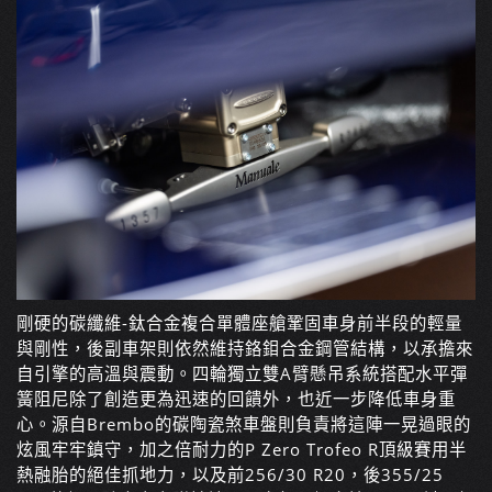
剛硬的碳纖維-鈦合金複合單體座艙鞏固車身前半段的輕量
與剛性，後副車架則依然維持鉻鉬合金鋼管結構，以承擔來
自引擎的高溫與震動。四輪獨立雙A臂懸吊系統搭配水平彈
簧阻尼除了創造更為迅速的回饋外，也近一步降低車身重
心。源自Brembo的碳陶瓷煞車盤則負責將這陣一晃過眼的
炫風牢牢鎮守，加之倍耐力的P Zero Trofeo R頂級賽用半
熱融胎的絕佳抓地力，以及前256/30 R20，後355/25