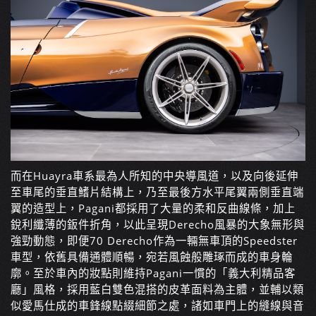
而在Huayra車系最為人所知的中央導風道，以及向後延伸
至車尾的垂直鰭片結構上，乃至最後方水平尾翼兩側垂直端
翼的造型上，Pagani都採用了大量的柔和反曲線條，加上
銳利纖薄的鈑件折角，以此呈現Derecho風暴的大象無形與
強勁動態，即便70 Derecho作為一輛無車頂的Speedster
車型，依舊具備通體順暢，宛若風蝕般雕琢而成的車身輪
廓。至於車內的妝點則維持Pagani一慣的「義大利精品客
廳」風格，採用藍白雙色混搭的皮革面料為主體，並輔以類
似愛馬仕成的車鋒線點綴細節之處，諸如車門上的縫線與音