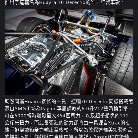
推出了這輛名為Huayra 70 Derecho的唯一訂製車款。
既然同屬Huayra家族的一員，這輛70 Derecho同樣搭載著
源自AMG工坊為Pagani專屬調教的6.0升V12雙渦輪引擎，
可在6000轉時爆發最大864匹馬力，以及超乎想像的112
公斤米扭力。而此番張狂的動力卻將由一具源自Xtrac的七
速手排變速箱全力輸出至後軸，所以為確保這輛美如藝術品
的神獸不是只能靜臥在車庫中被人端詳，Pagani也在後軸