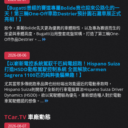
【Bugatti曾經的賽道專屬Bolide竟也迎來公路化的一
天！第三輛One-Off車款Destrier預計圓石灘車展正式
亮相！】
如今，乘著Bolide先天更為優異的車體剛性，以及專為賽道而生的
坐姿與車體高度，Bugatti沿用整套底盤架構，打造了第三輛One-
Off作品Destrier。...
2026-08-06
【以嶄新電控系統駕馭千匹純電超跑！Hispano Suiza
打造HSDD動態駕駛控制系統 全面解放Carmen
Sagrera 1100匹的純粹後驅樂趣！】
尤其當眾多傳統跑車品牌也紛紛端出效能逼近的電動車款時，
Hispano Suiza則開發了全新的行車電腦算法Hispano Suiza Driver
Dynamics (HSDD)，欲以駕駛體驗為優先，重新塑造種人對於電動
車駕駛體感的想像。...
TCar.TV
車廠動態
2026-08-07