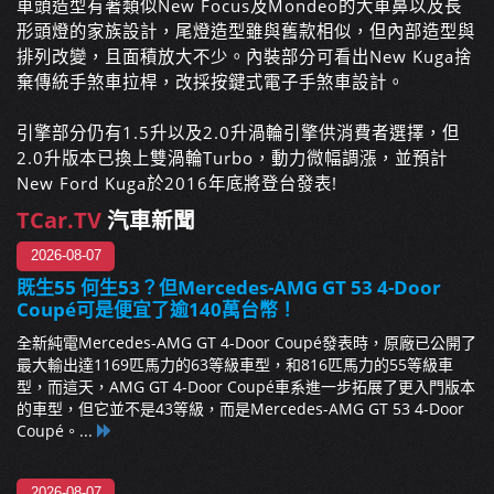
車頭造型有著類似New Focus及Mondeo的大車鼻以及長
形頭燈的家族設
計，尾燈造型雖與舊款相似，但內部造型與
排列改變，且面
積放大不少。內裝部分可看出New Kuga捨
棄傳統手煞車拉桿，改採按鍵式電子手煞車設計
。
引擎部分仍有1.5升以及2.0升渦輪引擎供消費者選擇
，但
2.0升版本已換上雙渦輪Turbo，動力微幅調漲
，並預計
New Ford Kuga於2016年底將登台發表!
TCar.TV
汽車新聞
2026-08-07
既生55 何生53？但Mercedes-AMG GT 53 4-Door
Coupé可是便宜了逾140萬台幣！
全新純電Mercedes-AMG GT 4-Door Coupé發表時，原廠已公開了
最大輸出達1169匹馬力的63等級車型，和816匹馬力的55等級車
型，而這天，AMG GT 4-Door Coupé車系進一步拓展了更入門版本
的車型，但它並不是43等級，而是Mercedes-AMG GT 53 4-Door
Coupé。...
2026-08-07