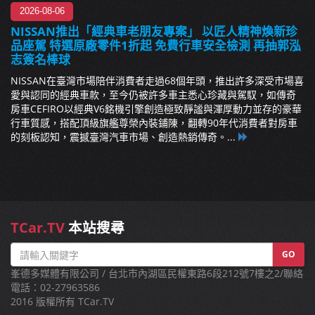
2026-08-06
NISSAN推出「經典車老朋友專案」 以匠人精神煥新珍
品座駕 特選原廠零件1折起 免費行車安全檢測 再抽郭泓
志簽名棒球
NISSAN在臺灣市場陪伴消費者走過68個年頭，推出許多深受市場喜
愛與認同的經典車款，至今仍被許多車主悉心珍藏與駕馭，如傳奇
房車CEFIRO以經典V6銘機引擎創造極致靜謐與渾厚動力並存的豪華
行車質感，搭配頂級旗艦尊榮內裝鋪陳，翻轉90年代消費者對房車
的刻板認知，震撼臺灣汽車市場、創造熱銷傳奇。...
TCar.TV
本站搜尋
GO
峯德多媒體有限公司 / 台北市內湖區民權東路6段212號7樓之2/聯絡
電話：02-27963586
2016 版權所有 TCar.TV