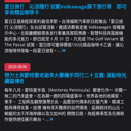
夏日旅行 沁涼隨行 試駕Volkswage旗下旅行車 即可
享有精品咖啡卡
夏日正是啟程探索的最佳季節。台灣福斯汽車即日起推出「夏日旅
行 沁涼隨行」全台試駕活動，邀請消費者走進 Volkswagen 授權展
示中心，近距離體驗德系旅行車兼具駕馭樂趣、智慧科技與寬敞機
能的多元魅力。即日起至 8 月 31 日，凡完成 The Golf Variant 或
The Passat 試駕，當日即可獲得價值150元精品咖啡卡乙張，讓沁
涼咖啡伴隨每一段夏日旅程。...
2026-08-06
勞力士與蒙特雷老爺車大賽攜手同行二十五載: 凝駐時光
續寫傳奇
每年八月，蒙特雷半島（Monterey Peninsula）都會化作一 次獨一
無二的汽車盛會。在為期一週的四場盛事中，世界各地的收藏家、
車手、 工程師及觀眾匯聚於此，品鑑世代傳承的古董汽車、精湛工
藝與傳奇故事。這裡 擁有得天獨厚的自然環境：延綿起伏的山丘、
蜿蜒的太平洋海岸線以及北加州的 開闊公路，為經典車型及先鋒新
作提供絕佳展示舞台。...