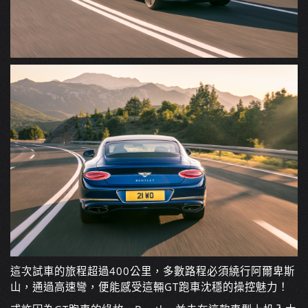
這次試車的旅程超過400公里，多數路程必須繞行阿爾卑斯
山，通過高速彎，便能感受這輛GT跑車沈穩的操控魅力！