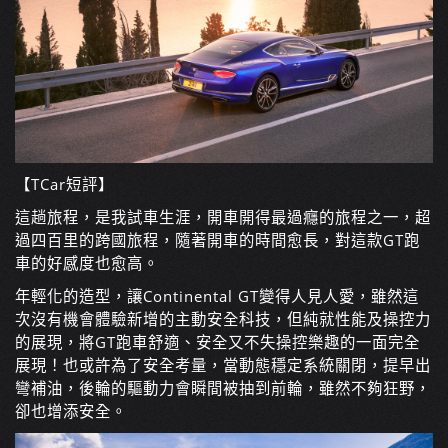
【TCar短評】
這趟旅程，是我試車生涯，開車開得最過癮的旅程之一，超
過四百里的跨國旅程，隨著開車的時間愈長，對這款GT跑
車的好感度也愈高。
年輕化的造型，讓Continental GT變得人見人愛，雖然這
次沒有機會體驗新增的主動安全科技，但純就性能及操控力
的展現，將GT跑車舒適、安全又不失操控樂趣的一面完全
展現！也或許為了安全考量，當動態穩定系統關閉，提早出
彎補油，後輪的驅動力會瞬間被抽到前輪，雖然不夠狂野，
卻也增添安全。