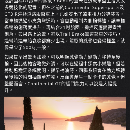
或許因為GT跑車的緣故，Bentley並未在這款車型上投入太
多競技化的配置，但在之前的Continental Supersports及
GT3 R這類道路版廠車上，已研發出了煞車扭力分導裝置，
當車輛通過小夾角彎道時，會自動箝制內側輪轉速，讓車輛
過彎的俐落度提升，再結合21吋胎圈，操控反應變得靈活
俐落，如果遇上急彎，輔以Trail Brake彎道煞車的技巧，
過彎時連輪胎哀鳴都鮮少出現，駕馭的感覺也變得輕盈，就
像是少了500kg一般。
如果提早出彎再加速，可以明顯感覺動力驅動力移轉至後
輪，因此後軸會略微外滑，可以在過程中探索小樂趣！但若
將動態穩定系統關閉，提早補油時，四驅系統會在動力移轉
至後輪的瞬間抽離至前輪，反而會產生一點卡卡的感覺。但
整體而言，Continental GT的纏鬥能力可以說是大幅提
升。