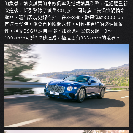
的象徵，這次試駕的車款仍率先搭載這具引擎，但經過重新
改造後，新引擎除了減重30kg外，同時換上雙渦流渦輪增
壓器，輸出表現更線性外，在3~8檔，轉速低於3000rpm
定速巡弋時，還會自動關閉六缸，引維持更好的燃油節省
性，搭配DSG八速自手排，加速過程又快又順，0～
100km/h可於3.7秒達成，極速更有333km/h的境界。