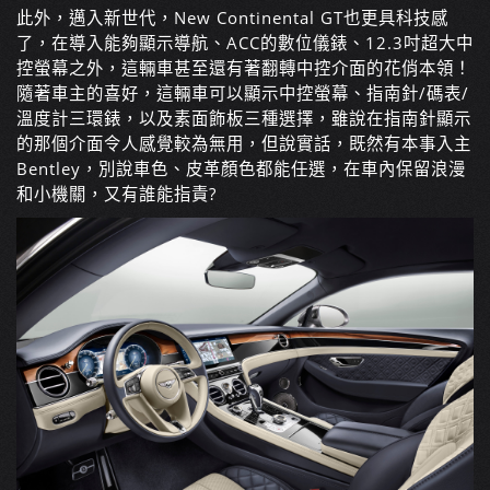
此外，邁入新世代，New Continental GT也更具科技感
了，在導入能夠顯示導航、ACC的數位儀錶、12.3吋超大中
控螢幕之外，這輛車甚至還有著翻轉中控介面的花俏本領！
隨著車主的喜好，這輛車可以顯示中控螢幕、指南針/碼表/
溫度計三環錶，以及素面飾板三種選擇，雖說在指南針顯示
的那個介面令人感覺較為無用，但說實話，既然有本事入主
Bentley，別說車色、皮革顏色都能任選，在車內保留浪漫
和小機關，又有誰能指責?