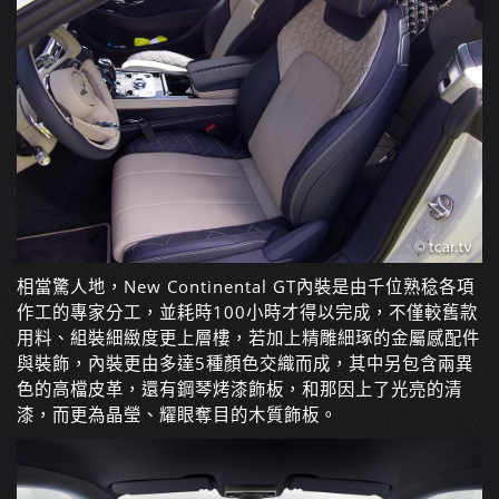
相當驚人地，New Continental GT內裝是由千位熟稔各項
作工的專家分工，並耗時100小時才得以完成，不僅較舊款
用料、組裝細緻度更上層樓，若加上精雕細琢的金屬感配件
與裝飾，內裝更由多達5種顏色交織而成，其中另包含兩異
色的高檔皮革，還有鋼琴烤漆飾板，和那因上了光亮的清
漆，而更為晶瑩、耀眼奪目的木質飾板。