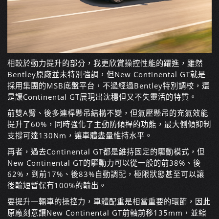
相較於動力提升的部分，我更欣賞操控性能的躍進，雖然
Bentley原廠並未特別強調，但New Continental GT就是
採用集團的MSB底盤平台，不過經過Bentley特別調校，還
是讓Continental GT展現出沈穩但又不失靈活的特質。
前雙A臂、後多連桿懸吊結構不變，但氣壓懸吊的充氣效能
提升了60%，同時強化了主動防傾桿的功能，最大側傾抑制
支撐可達130Nm，讓車體盡量維持水平。
再者，過去Continental GT都是維持固定的驅動模式，但
New Continental GT的驅動力可以從一般的前38%、後
62%，到前17%、後83%自動調配，極限狀態甚至可以讓
後輪短暫保有100%的輸出。
要提升一輛車的操控力，車體配重是相當重要的環節，因此
原廠刻意讓New Continental GT前軸前移135mm，並縮