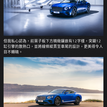
但我私心認為，前葉子板下方精緻鑲嵌有12字樣，突顯12
缸引擎的散熱口，並將線條縱貫至車尾的設計，更美得令人
目不轉睛。