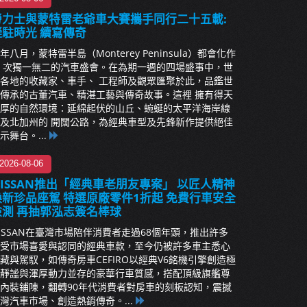
勞力士與蒙特雷老爺車大賽攜手同行二十五載:
凝駐時光 續寫傳奇
年八月，蒙特雷半島（Monterey Peninsula）都會化作
 次獨一無二的汽車盛會。在為期一週的四場盛事中，世
各地的收藏家、車手、 工程師及觀眾匯聚於此，品鑑世
傳承的古董汽車、精湛工藝與傳奇故事。這裡 擁有得天
厚的自然環境：延綿起伏的山丘、蜿蜒的太平洋海岸線
及北加州的 開闊公路，為經典車型及先鋒新作提供絕佳
示舞台。...
2026-08-06
NISSAN推出「經典車老朋友專案」 以匠人精神
煥新珍品座駕 特選原廠零件1折起 免費行車安全
檢測 再抽郭泓志簽名棒球
ISSAN在臺灣市場陪伴消費者走過68個年頭，推出許多
受市場喜愛與認同的經典車款，至今仍被許多車主悉心
藏與駕馭，如傳奇房車CEFIRO以經典V6銘機引擎創造極
靜謐與渾厚動力並存的豪華行車質感，搭配頂級旗艦尊
內裝鋪陳，翻轉90年代消費者對房車的刻板認知，震撼
灣汽車市場、創造熱銷傳奇。...