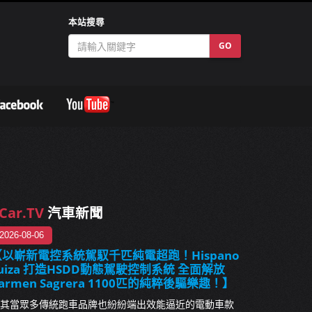
本站搜尋
GO
Car.TV
汽車新聞
2026-08-06
【以嶄新電控系統駕馭千匹純電超跑！Hispano
uiza 打造HSDD動態駕駛控制系統 全面解放
armen Sagrera 1100匹的純粹後驅樂趣！】
其當眾多傳統跑車品牌也紛紛端出效能逼近的電動車款