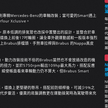
則專精Mercedes-Benz的車輛改裝；當可愛的
Smart遇上
每
rfour Xclusive。
一
界
下擾流，原本低調的排氣管
也改採中置雙出的設計，並整合於車
代
orfour還換上前後17吋輪圈，讓全車外觀運動感
較一般版本強烈
獨
以
由換上Brabus排檔頭、手煞車拉
桿與Brabus 的Nappa真皮
展
動力，動力改裝
技術不俗的Brabus當然也不會放過改造的機
m的
扭力，並於5750rpm輸出109hp最大馬力，搭配
反應
，縱
使帳面看來車輛動力仍不算大，但Brabus Smart
N
深
統
，還換上更堅硬的懸吊，搭配前防傾桿後，可減少9%之
珍
僅在市區代步靈活，優異的底盤調教更在
運動操駕時為駕駛帶來充
致
榮
臺