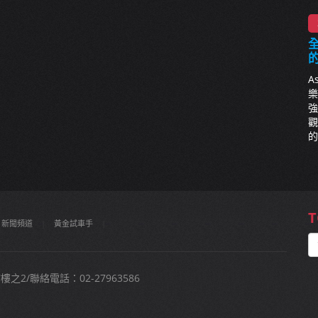
全
A
樂
強
觀
的
T
新聞頻道
|
黃金試車手
|
2/聯絡電話：02-27963586