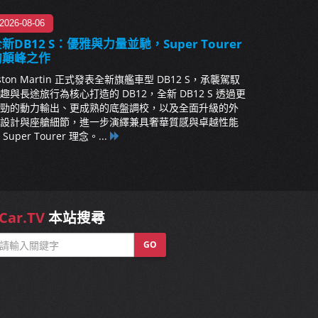
2026-08-06
新DB12 S：優雅與力量並馳，Super Tourer
的顛峰之作
ston Martin 正式發表全新旗艦車型 DB12 S，承襲駕馭
趣與長途旅行為核心打造的 DB12，全新 DB12 S 透過更
勁的動力輸出、更成熟的底盤調校，以及全面升級的外
設計與座艙細節，進一步演繹兼具奢華質感與卓越性能
 Super Tourer 理念。...
Car.TV
本站搜尋
GO