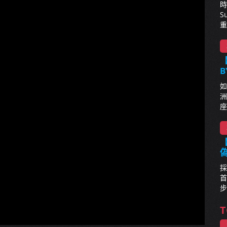
時
S
重
【
B
如
洲
座
【
採
首
步
T