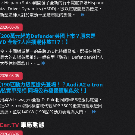
，Hispano Suiza則開發了全新的行車電腦算法Hispano
uiza Driver Dynamics (HSDD)，欲以駕駛體驗為優先，
新塑造種人對於電動車駕駛體感的想像。...
2026-08-06
200萬元起的Defender英國上市？原來是
YD 全新7人座插混休旅Ti 7！】
今，中國銷量第一的品牌BYD也持續發威，選擇在其歐
最大的市場英國推出一輛造型「致敬」Defender的七人
大型休旅車款Ti 7。...
2026-08-05
190匹動力級距搶先登場！？Audi A2 e-tron
偽裝實車亮相 同場公布極優續航能效！】
用與Volkswagen全新ID. Polo相同的MEB模組化底盤，
批A2 e-tron將同樣搭載代號APP 350的後置後驅永磁同
馬達，並以140kW (190匹)的動力表現為入門。...
Car.TV
車廠動態
2026-08-06