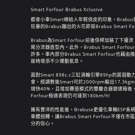
Smart Forfour Brabus Xclusive
都會小車Smart總給人年輕俏皮的印象，Brabus
狂暴的Brabus蹦出的火花即是Bra
bus Smart Fo
Brabus為Smart Forfour前後保桿加裝了
尾分流器造型內。此外
，Brabus Smart F
許多。車內部分Brabus Smart Forfour也藉
座椅增添不少運動氣息。
面對Smart 898c.c三缸渦輪引擎89hp的孱弱
會，經調
教後Smart可於2000rpm輸出17.3kg
增快40%，且增加賽道模式的雙離合器變速箱後
Forfour極速表現仍可達到180km/h!
擁有豐沛的性能後，Brabuse更優化車輛ESP系
車
體扭轉，讓Brabus Smart Forfour不
分的信心。