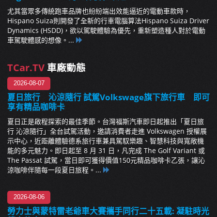
尤其當眾多傳統跑車品牌也紛紛端出效能逼近的電動車款時，
Hispano Suiza則開發了全新的行車電腦算法Hispano Suiza Driver
Dynamics (HSDD)，欲以駕駛體驗為優先，重新塑造種人對於電動
車駕駛體感的想像。...
TCar.TV
車廠動態
2026-08-07
夏日旅行 沁涼隨行 試駕Volkswage旗下旅行車 即可
享有精品咖啡卡
夏日正是啟程探索的最佳季節。台灣福斯汽車即日起推出「夏日旅
行 沁涼隨行」全台試駕活動，邀請消費者走進 Volkswagen 授權展
示中心，近距離體驗德系旅行車兼具駕馭樂趣、智慧科技與寬敞機
能的多元魅力。即日起至 8 月 31 日，凡完成 The Golf Variant 或
The Passat 試駕，當日即可獲得價值150元精品咖啡卡乙張，讓沁
涼咖啡伴隨每一段夏日旅程。...
2026-08-06
勞力士與蒙特雷老爺車大賽攜手同行二十五載: 凝駐時光