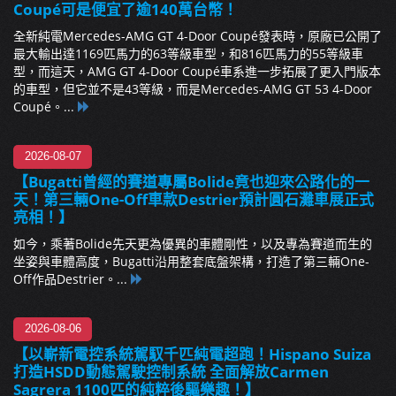
Coupé可是便宜了逾140萬台幣！
全新純電Mercedes-AMG GT 4-Door Coupé發表時，原廠已公開了
最大輸出達1169匹馬力的63等級車型，和816匹馬力的55等級車
型，而這天，AMG GT 4-Door Coupé車系進一步拓展了更入門版本
的車型，但它並不是43等級，而是Mercedes-AMG GT 53 4-Door
Coupé。...
2026-08-07
【Bugatti曾經的賽道專屬Bolide竟也迎來公路化的一
天！第三輛One-Off車款Destrier預計圓石灘車展正式
亮相！】
如今，乘著Bolide先天更為優異的車體剛性，以及專為賽道而生的
坐姿與車體高度，Bugatti沿用整套底盤架構，打造了第三輛One-
Off作品Destrier。...
2026-08-06
【以嶄新電控系統駕馭千匹純電超跑！Hispano Suiza
打造HSDD動態駕駛控制系統 全面解放Carmen
Sagrera 1100匹的純粹後驅樂趣！】