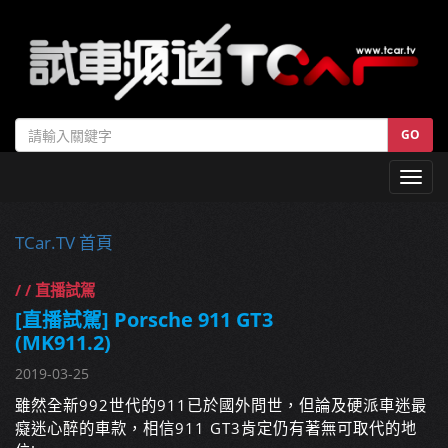
GO
Toggl
navig
TCar.TV 首頁
/ / 直播試駕
[直播試駕] Porsche 911 GT3
(MK911.2)
2019-03-25
雖然全新992世代的911已於國外問世，但論及硬派車迷最
癡迷心醉的車款，相信911 GT3肯定仍有著無可取代的地