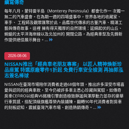
續寫傳奇
每年八月，蒙特雷半島（Monterey Peninsula）都會化作一 次獨一
無二的汽車盛會。在為期一週的四場盛事中，世界各地的收藏家、
車手、 工程師及觀眾匯聚於此，品鑑世代傳承的古董汽車、精湛工
藝與傳奇故事。這裡 擁有得天獨厚的自然環境：延綿起伏的山丘、
蜿蜒的太平洋海岸線以及北加州的 開闊公路，為經典車型及先鋒新
作提供絕佳展示舞台。...
2026-08-06
NISSAN推出「經典車老朋友專案」 以匠人精神煥新珍
品座駕 特選原廠零件1折起 免費行車安全檢測 再抽郭泓
志簽名棒球
NISSAN在臺灣市場陪伴消費者走過68個年頭，推出許多深受市場喜
愛與認同的經典車款，至今仍被許多車主悉心珍藏與駕馭，如傳奇
房車CEFIRO以經典V6銘機引擎創造極致靜謐與渾厚動力並存的豪華
行車質感，搭配頂級旗艦尊榮內裝鋪陳，翻轉90年代消費者對房車
的刻板認知，震撼臺灣汽車市場、創造熱銷傳奇。...