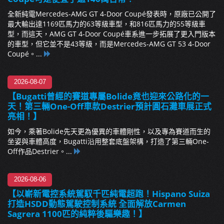
全新純電Mercedes-AMG GT 4-Door Coupé發表時，原廠已公開了
最大輸出達1169匹馬力的63等級車型，和816匹馬力的55等級車
型，而這天，AMG GT 4-Door Coupé車系進一步拓展了更入門版本
的車型，但它並不是43等級，而是Mercedes-AMG GT 53 4-Door
Coupé。...
2026-08-07
【Bugatti曾經的賽道專屬Bolide竟也迎來公路化的一
天！第三輛One-Off車款Destrier預計圓石灘車展正式
亮相！】
如今，乘著Bolide先天更為優異的車體剛性，以及專為賽道而生的
坐姿與車體高度，Bugatti沿用整套底盤架構，打造了第三輛One-
Off作品Destrier。...
2026-08-06
【以嶄新電控系統駕馭千匹純電超跑！Hispano Suiza
打造HSDD動態駕駛控制系統 全面解放Carmen
Sagrera 1100匹的純粹後驅樂趣！】