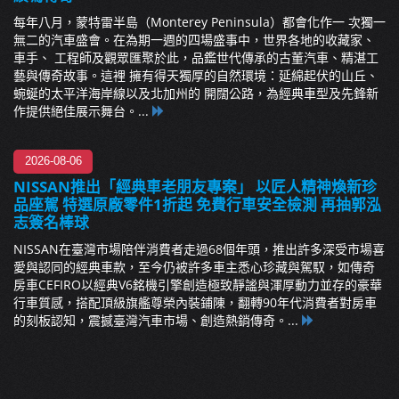
每年八月，蒙特雷半島（Monterey Peninsula）都會化作一 次獨一
無二的汽車盛會。在為期一週的四場盛事中，世界各地的收藏家、
車手、 工程師及觀眾匯聚於此，品鑑世代傳承的古董汽車、精湛工
藝與傳奇故事。這裡 擁有得天獨厚的自然環境：延綿起伏的山丘、
蜿蜒的太平洋海岸線以及北加州的 開闊公路，為經典車型及先鋒新
作提供絕佳展示舞台。...
2026-08-06
NISSAN推出「經典車老朋友專案」 以匠人精神煥新珍
品座駕 特選原廠零件1折起 免費行車安全檢測 再抽郭泓
志簽名棒球
NISSAN在臺灣市場陪伴消費者走過68個年頭，推出許多深受市場喜
愛與認同的經典車款，至今仍被許多車主悉心珍藏與駕馭，如傳奇
房車CEFIRO以經典V6銘機引擎創造極致靜謐與渾厚動力並存的豪華
行車質感，搭配頂級旗艦尊榮內裝鋪陳，翻轉90年代消費者對房車
的刻板認知，震撼臺灣汽車市場、創造熱銷傳奇。...