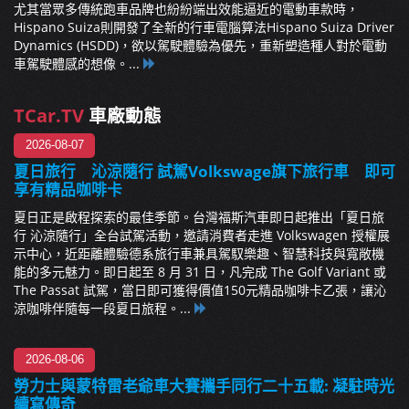
尤其當眾多傳統跑車品牌也紛紛端出效能逼近的電動車款時，
Hispano Suiza則開發了全新的行車電腦算法Hispano Suiza Driver
Dynamics (HSDD)，欲以駕駛體驗為優先，重新塑造種人對於電動
車駕駛體感的想像。...
TCar.TV
車廠動態
2026-08-07
夏日旅行 沁涼隨行 試駕Volkswage旗下旅行車 即可
享有精品咖啡卡
夏日正是啟程探索的最佳季節。台灣福斯汽車即日起推出「夏日旅
行 沁涼隨行」全台試駕活動，邀請消費者走進 Volkswagen 授權展
示中心，近距離體驗德系旅行車兼具駕馭樂趣、智慧科技與寬敞機
能的多元魅力。即日起至 8 月 31 日，凡完成 The Golf Variant 或
The Passat 試駕，當日即可獲得價值150元精品咖啡卡乙張，讓沁
涼咖啡伴隨每一段夏日旅程。...
2026-08-06
勞力士與蒙特雷老爺車大賽攜手同行二十五載: 凝駐時光
續寫傳奇