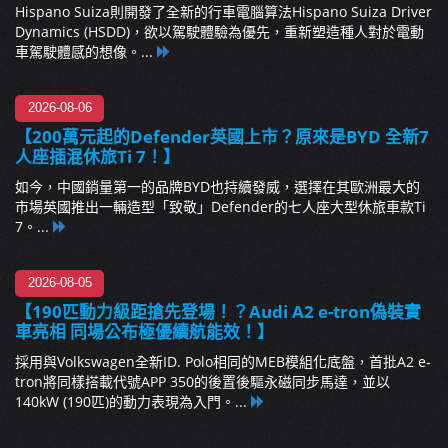
Hispano Suiza則開發了全新的行車電腦算法Hispano Suiza Driver
Dynamics (HSDD)，欲以駕駛體驗為優先，重新塑造種人對於電動
車駕駛體感的想像。...
2026-08-06
【200萬元起的Defender英國上市？原來是BYD 全新7
人座插混休旅Ti 7！】
如今，中國銷量第一的品牌BYD也持續發威，選擇在其歐洲最大的
市場英國推出一輛造型「致敬」Defender的七人座大型休旅車款Ti
7。...
2026-08-05
【190匹動力級距搶先登場！？Audi A2 e-tron偽裝實
車亮相 同場公布極優續航能效！】
採用與Volkswagen全新ID. Polo相同的MEB模組化底盤，首批A2 e-
tron將同樣搭載代號APP 350的後置後驅永磁同步馬達，並以
140kW (190匹)的動力表現為入門。...