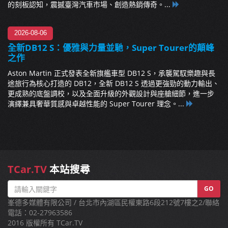
的刻板認知，震撼臺灣汽車市場、創造熱銷傳奇。...
2026-08-06
全新DB12 S：優雅與力量並馳，Super Tourer的顛峰
之作
Aston Martin 正式發表全新旗艦車型 DB12 S，承襲駕馭樂趣與長
途旅行為核心打造的 DB12，全新 DB12 S 透過更強勁的動力輸出、
更成熟的底盤調校，以及全面升級的外觀設計與座艙細節，進一步
演繹兼具奢華質感與卓越性能的 Super Tourer 理念。...
TCar.TV
本站搜尋
GO
峯德多媒體有限公司 / 台北市內湖區民權東路6段212號7樓之2/聯絡
電話：02-27963586
2016 版權所有 TCar.TV