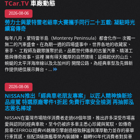
TCar.TV
車廠動態
2026-08-06
勞力士與蒙特雷老爺車大賽攜手同行二十五載: 凝駐時光
續寫傳奇
每年八月，蒙特雷半島（Monterey Peninsula）都會化作一 次獨一
無二的汽車盛會。在為期一週的四場盛事中，世界各地的收藏家、
車手、 工程師及觀眾匯聚於此，品鑑世代傳承的古董汽車、精湛工
藝與傳奇故事。這裡 擁有得天獨厚的自然環境：延綿起伏的山丘、
蜿蜒的太平洋海岸線以及北加州的 開闊公路，為經典車型及先鋒新
作提供絕佳展示舞台。...
2026-08-06
NISSAN推出「經典車老朋友專案」 以匠人精神煥新珍
品座駕 特選原廠零件1折起 免費行車安全檢測 再抽郭泓
志簽名棒球
NISSAN在臺灣市場陪伴消費者走過68個年頭，推出許多深受市場喜
愛與認同的經典車款，至今仍被許多車主悉心珍藏與駕馭，如傳奇
房車CEFIRO以經典V6銘機引擎創造極致靜謐與渾厚動力並存的豪華
行車質感，搭配頂級旗艦尊榮內裝鋪陳，翻轉90年代消費者對房車