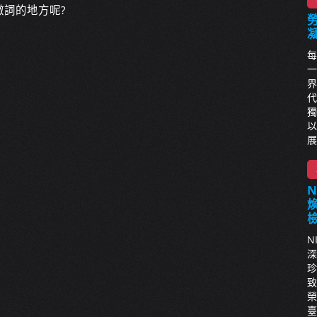
詞的地方呢?
每
一
界
代
獨
以
展
N
深
珍
致
榮
臺