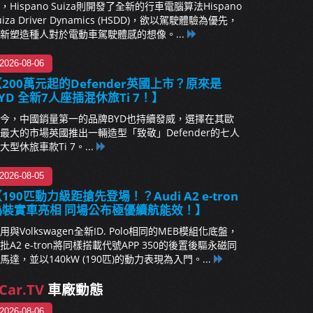
，Hispano Suiza則開發了全新的行車電腦算法Hispano
uiza Driver Dynamics (HSDD)，欲以駕駛體驗為優先，
新塑造種人對於電動車駕駛體感的想像。...
2026-08-06
200萬元起的Defender英國上市？原來是
YD 全新7人座插混休旅Ti 7！】
今，中國銷量第一的品牌BYD也持續發威，選擇在其歐
最大的市場英國推出一輛造型「致敬」Defender的七人
大型休旅車款Ti 7。...
2026-08-05
190匹動力級距搶先登場！？Audi A2 e-tron
偽裝實車亮相 同場公布極優續航能效！】
用與Volkswagen全新ID. Polo相同的MEB模組化底盤，
批A2 e-tron將同樣搭載代號APP 350的後置後驅永磁同
馬達，並以140kW (190匹)的動力表現為入門。...
Car.TV
車廠動態
2026-08-06