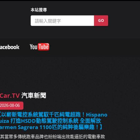
本站搜尋
GO
Car.TV
汽車新聞
2026-08-06
【以嶄新電控系統駕馭千匹純電超跑！Hispano
uiza 打造HSDD動態駕駛控制系統 全面解放
armen Sagrera 1100匹的純粹後驅樂趣！】
其當眾多傳統跑車品牌也紛紛端出效能逼近的電動車款