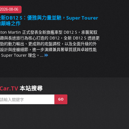
2026-08-06
新DB12 S：優雅與力量並馳，Super Tourer
的顛峰之作
ston Martin 正式發表全新旗艦車型 DB12 S，承襲駕馭
趣與長途旅行為核心打造的 DB12，全新 DB12 S 透過更
勁的動力輸出、更成熟的底盤調校，以及全面升級的外
設計與座艙細節，進一步演繹兼具奢華質感與卓越性能
 Super Tourer 理念。...
Car.TV
本站搜尋
GO