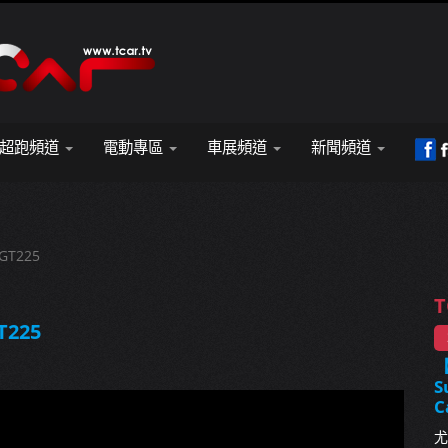
超跑頻道
電動專區
車展頻道
新聞頻道
GT225
T
T225
S
C
尤