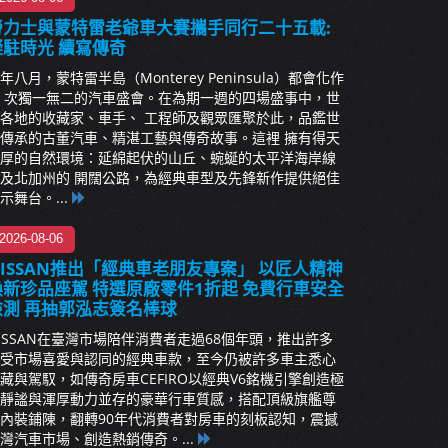
勞力士與蒙特雷老爺車大賽攜手同行二十五載:
凝駐時光 續寫傳奇
年八月，蒙特雷半島（Monterey Peninsula）都會化作
 次獨一無二的汽車盛會。在為期一週的四場盛事中，世
各地的收藏家、車手、 工程師及觀眾匯聚於此，品鑑世
傳承的古董汽車、精湛工藝與傳奇故事。這裡 擁有得天
厚的自然環境：延綿起伏的山丘、蜿蜒的太平洋海岸線
及北加州的 開闊公路，為經典車型及先鋒新作提供絕佳
示舞台。...
2026-08-06
NISSAN推出「經典車老朋友專案」 以匠人精神
煥新珍品座駕 特選原廠零件1折起 免費行車安全
檢測 再抽郭泓志簽名棒球
ISSAN在臺灣市場陪伴消費者走過68個年頭，推出許多
受市場喜愛與認同的經典車款，至今仍被許多車主悉心
藏與駕馭，如傳奇房車CEFIRO以經典V6銘機引擎創造極
靜謐與渾厚動力並存的豪華行車質感，搭配頂級旗艦尊
內裝鋪陳，翻轉90年代消費者對房車的刻板認知，震撼
灣汽車市場、創造熱銷傳奇。...