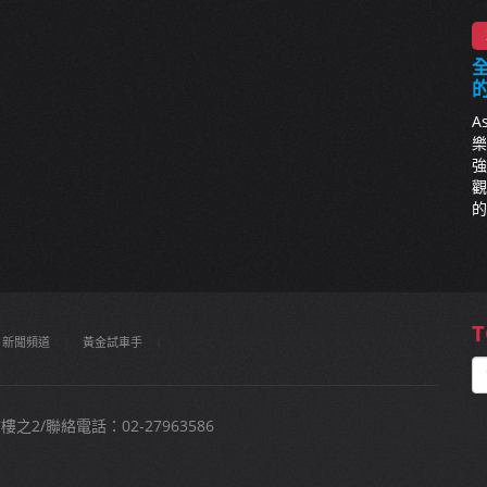
全
A
樂
強
觀
的
T
新聞頻道
|
黃金試車手
|
2/聯絡電話：02-27963586