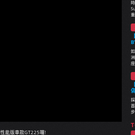
時
S
重
【
B
如
洲
座
【
採
首
步
T
性能版車款GT225囉!