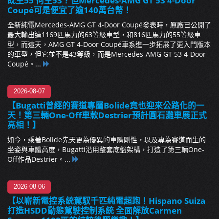
既生55 何生53？但Mercedes-AMG GT 53 4-Door
Coupé可是便宜了逾140萬台幣！
全新純電Mercedes-AMG GT 4-Door Coupé發表時，原廠已公開了
最大輸出達1169匹馬力的63等級車型，和816匹馬力的55等級車
型，而這天，AMG GT 4-Door Coupé車系進一步拓展了更入門版本
的車型，但它並不是43等級，而是Mercedes-AMG GT 53 4-Door
Coupé。...
2026-08-07
【Bugatti曾經的賽道專屬Bolide竟也迎來公路化的一
天！第三輛One-Off車款Destrier預計圓石灘車展正式
亮相！】
如今，乘著Bolide先天更為優異的車體剛性，以及專為賽道而生的
坐姿與車體高度，Bugatti沿用整套底盤架構，打造了第三輛One-
Off作品Destrier。...
2026-08-06
【以嶄新電控系統駕馭千匹純電超跑！Hispano Suiza
打造HSDD動態駕駛控制系統 全面解放Carmen