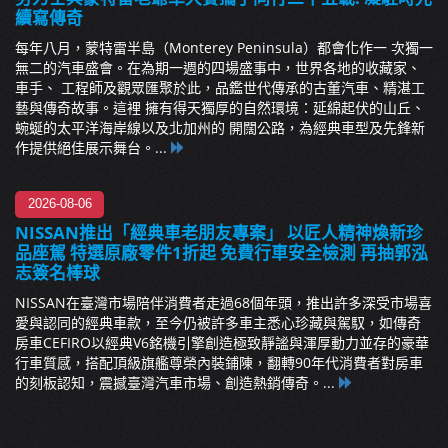
續寫傳奇
每年八月，蒙特雷半島（Monterey Peninsula）都會化作一 次獨一
無二的汽車盛會。在為期一週的四場盛事中，世界各地的收藏家、
車手、 工程師及觀眾匯聚於此，品鑑世代傳承的古董汽車、精湛工
藝與傳奇故事。這裡 擁有得天獨厚的自然環境：延綿起伏的山丘、
蜿蜒的太平洋海岸線以及北加州的 開闊公路，為經典車型及先鋒新
作提供絕佳展示舞台。...
2026-08-06
NISSAN推出「經典車老朋友專案」 以匠人精神煥新珍
品座駕 特選原廠零件1折起 免費行車安全檢測 再抽郭泓
志簽名棒球
NISSAN在臺灣市場陪伴消費者走過68個年頭，推出許多深受市場喜
愛與認同的經典車款，至今仍被許多車主悉心珍藏與駕馭，如傳奇
房車CEFIRO以經典V6銘機引擎創造極致靜謐與渾厚動力並存的豪華
行車質感，搭配頂級旗艦尊榮內裝鋪陳，翻轉90年代消費者對房車
的刻板認知，震撼臺灣汽車市場、創造熱銷傳奇。...