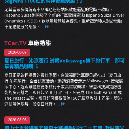
Sagrera 1100匹的純粹後驅樂趣！】
尤其當眾多傳統跑車品牌也紛紛端出效能逼近的電動車款時，
Hispano Suiza則開發了全新的行車電腦算法Hispano Suiza Driver
Dynamics (HSDD)，欲以駕駛體驗為優先，重新塑造種人對於電動
車駕駛體感的想像。...
TCar.TV
車廠動態
2026-08-07
夏日旅行 沁涼隨行 試駕Volkswage旗下旅行車 即可
享有精品咖啡卡
夏日正是啟程探索的最佳季節。台灣福斯汽車即日起推出「夏日旅
行 沁涼隨行」全台試駕活動，邀請消費者走進 Volkswagen 授權展
示中心，近距離體驗德系旅行車兼具駕馭樂趣、智慧科技與寬敞機
能的多元魅力。即日起至 8 月 31 日，凡完成 The Golf Variant 或
The Passat 試駕，當日即可獲得價值150元精品咖啡卡乙張，讓沁
涼咖啡伴隨每一段夏日旅程。...
2026-08-06
勞力士與蒙特雷老爺車大賽攜手同行二十五載: 凝駐時光