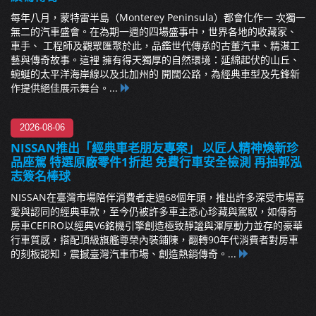
每年八月，蒙特雷半島（Monterey Peninsula）都會化作一 次獨一
無二的汽車盛會。在為期一週的四場盛事中，世界各地的收藏家、
車手、 工程師及觀眾匯聚於此，品鑑世代傳承的古董汽車、精湛工
藝與傳奇故事。這裡 擁有得天獨厚的自然環境：延綿起伏的山丘、
蜿蜒的太平洋海岸線以及北加州的 開闊公路，為經典車型及先鋒新
作提供絕佳展示舞台。...
2026-08-06
NISSAN推出「經典車老朋友專案」 以匠人精神煥新珍
品座駕 特選原廠零件1折起 免費行車安全檢測 再抽郭泓
志簽名棒球
NISSAN在臺灣市場陪伴消費者走過68個年頭，推出許多深受市場喜
愛與認同的經典車款，至今仍被許多車主悉心珍藏與駕馭，如傳奇
房車CEFIRO以經典V6銘機引擎創造極致靜謐與渾厚動力並存的豪華
行車質感，搭配頂級旗艦尊榮內裝鋪陳，翻轉90年代消費者對房車
的刻板認知，震撼臺灣汽車市場、創造熱銷傳奇。...