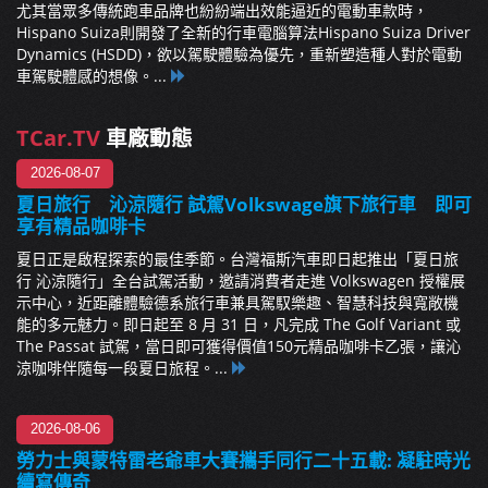
尤其當眾多傳統跑車品牌也紛紛端出效能逼近的電動車款時，
Hispano Suiza則開發了全新的行車電腦算法Hispano Suiza Driver
Dynamics (HSDD)，欲以駕駛體驗為優先，重新塑造種人對於電動
車駕駛體感的想像。...
TCar.TV
車廠動態
2026-08-07
夏日旅行 沁涼隨行 試駕Volkswage旗下旅行車 即可
享有精品咖啡卡
夏日正是啟程探索的最佳季節。台灣福斯汽車即日起推出「夏日旅
行 沁涼隨行」全台試駕活動，邀請消費者走進 Volkswagen 授權展
示中心，近距離體驗德系旅行車兼具駕馭樂趣、智慧科技與寬敞機
能的多元魅力。即日起至 8 月 31 日，凡完成 The Golf Variant 或
The Passat 試駕，當日即可獲得價值150元精品咖啡卡乙張，讓沁
涼咖啡伴隨每一段夏日旅程。...
2026-08-06
勞力士與蒙特雷老爺車大賽攜手同行二十五載: 凝駐時光
續寫傳奇