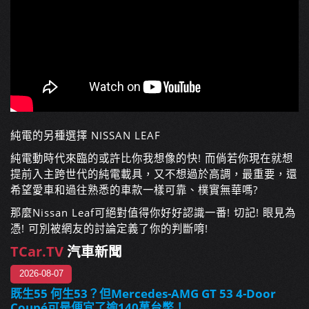
純電的另種選擇 NISSAN LEAF
純電動時代來臨的或許比你我想像的快! 而倘若你現在就想
提前入主跨世代的純電載具，又不想過於高調，最重要，還
希望愛車和過往熟悉的車款一樣可靠、樸實無華嗎?
那麼Nissan Leaf可絕對值得你好好認識一番! 切記! 眼見為
憑! 可別被網友的討論定義了你的判斷唷!
TCar.TV
汽車新聞
2026-08-07
既生55 何生53？但Mercedes-AMG GT 53 4-Door
Coupé可是便宜了逾140萬台幣！