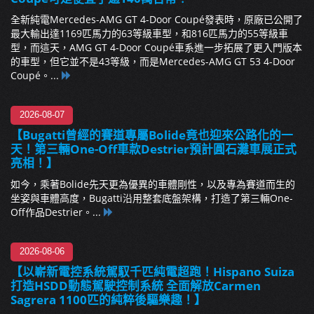
全新純電Mercedes-AMG GT 4-Door Coupé發表時，原廠已公開了
最大輸出達1169匹馬力的63等級車型，和816匹馬力的55等級車
型，而這天，AMG GT 4-Door Coupé車系進一步拓展了更入門版本
的車型，但它並不是43等級，而是Mercedes-AMG GT 53 4-Door
Coupé。...
2026-08-07
【Bugatti曾經的賽道專屬Bolide竟也迎來公路化的一
天！第三輛One-Off車款Destrier預計圓石灘車展正式
亮相！】
如今，乘著Bolide先天更為優異的車體剛性，以及專為賽道而生的
坐姿與車體高度，Bugatti沿用整套底盤架構，打造了第三輛One-
Off作品Destrier。...
2026-08-06
【以嶄新電控系統駕馭千匹純電超跑！Hispano Suiza
打造HSDD動態駕駛控制系統 全面解放Carmen
Sagrera 1100匹的純粹後驅樂趣！】