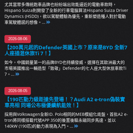
尤其當眾多傳統跑車品牌也紛紛端出效能逼近的電動車款時，
Hispano Suiza則開發了全新的行車電腦算法Hispano Suiza Driver
Dynamics (HSDD)，欲以駕駛體驗為優先，重新塑造種人對於電動
車駕駛體感的想像。...
2026-08-06
【200萬元起的Defender英國上市？原來是BYD 全新7
人座插混休旅Ti 7！】
如今，中國銷量第一的品牌BYD也持續發威，選擇在其歐洲最大的
市場英國推出一輛造型「致敬」Defender的七人座大型休旅車款Ti
7。...
2026-08-05
【190匹動力級距搶先登場！？Audi A2 e-tron偽裝實
車亮相 同場公布極優續航能效！】
採用與Volkswagen全新ID. Polo相同的MEB模組化底盤，首批A2 e-
tron將同樣搭載代號APP 350的後置後驅永磁同步馬達，並以
140kW (190匹)的動力表現為入門。...