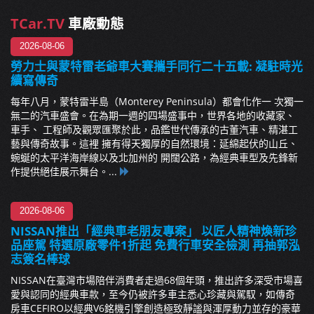
TCar.TV
車廠動態
2026-08-06
勞力士與蒙特雷老爺車大賽攜手同行二十五載: 凝駐時光
續寫傳奇
每年八月，蒙特雷半島（Monterey Peninsula）都會化作一 次獨一
無二的汽車盛會。在為期一週的四場盛事中，世界各地的收藏家、
車手、 工程師及觀眾匯聚於此，品鑑世代傳承的古董汽車、精湛工
藝與傳奇故事。這裡 擁有得天獨厚的自然環境：延綿起伏的山丘、
蜿蜒的太平洋海岸線以及北加州的 開闊公路，為經典車型及先鋒新
作提供絕佳展示舞台。...
2026-08-06
NISSAN推出「經典車老朋友專案」 以匠人精神煥新珍
品座駕 特選原廠零件1折起 免費行車安全檢測 再抽郭泓
志簽名棒球
NISSAN在臺灣市場陪伴消費者走過68個年頭，推出許多深受市場喜
愛與認同的經典車款，至今仍被許多車主悉心珍藏與駕馭，如傳奇
房車CEFIRO以經典V6銘機引擎創造極致靜謐與渾厚動力並存的豪華