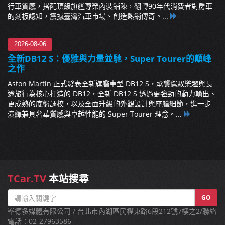
行車質感，搭配頂級旗艦尊榮內裝鋪陳，翻轉90年代消費者對房車
的刻板認知，震撼臺灣汽車市場、創造熱銷傳奇。...
2026-08-06
全新DB12 S：優雅與力量並馳，Super Tourer的顛峰
之作
Aston Martin 正式發表全新旗艦車型 DB12 S，承襲駕馭樂趣與長
途旅行為核心打造的 DB12，全新 DB12 S 透過更強勁的動力輸出、
更成熟的底盤調校，以及全面升級的外觀設計與座艙細節，進一步
演繹兼具奢華質感與卓越性能的 Super Tourer 理念。...
TCar.TV
本站搜尋
GO
峯德多媒體有限公司 / 台北市內湖區民權東路6段212號7樓之2/聯絡
電話：02-27963586