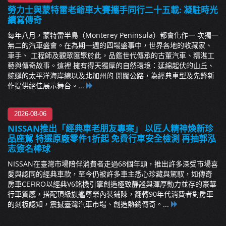
勞力士與蒙特雷老爺車大賽攜手同行二十五載: 凝駐時光
續寫傳奇
每年八月，蒙特雷半島（Monterey Peninsula）都會化作一 次獨一
無二的汽車盛會。在為期一週的四場盛事中，世界各地的收藏家、
車手、 工程師及觀眾匯聚於此，品鑑世代傳承的古董汽車、精湛工
藝與傳奇故事。這裡 擁有得天獨厚的自然環境：延綿起伏的山丘、
蜿蜒的太平洋海岸線以及北加州的 開闊公路，為經典車型及先鋒新
作提供絕佳展示舞台。...
2026-08-06
NISSAN推出「經典車老朋友專案」 以匠人精神煥新珍
品座駕 特選原廠零件1折起 免費行車安全檢測 再抽郭泓
志簽名棒球
NISSAN在臺灣市場陪伴消費者走過68個年頭，推出許多深受市場喜
愛與認同的經典車款，至今仍被許多車主悉心珍藏與駕馭，如傳奇
房車CEFIRO以經典V6銘機引擎創造極致靜謐與渾厚動力並存的豪華
行車質感，搭配頂級旗艦尊榮內裝鋪陳，翻轉90年代消費者對房車
的刻板認知，震撼臺灣汽車市場、創造熱銷傳奇。...