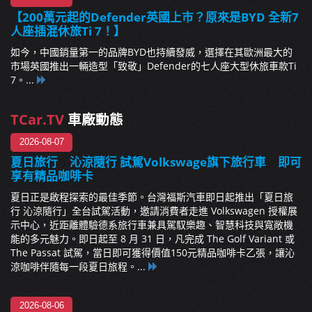
【200萬元起的Defender英國上市？原來是BYD 全新7
人座插混休旅Ti 7！】
如今，中國銷量第一的品牌BYD也持續發威，選擇在其歐洲最大的
市場英國推出一輛造型「致敬」Defender的七人座大型休旅車款Ti
7。...
TCar.TV
車廠動態
2026-08-07
夏日旅行 沁涼隨行 試駕Volkswage旗下旅行車 即可
享有精品咖啡卡
夏日正是啟程探索的最佳季節。台灣福斯汽車即日起推出「夏日旅
行 沁涼隨行」全台試駕活動，邀請消費者走進 Volkswagen 授權展
示中心，近距離體驗德系旅行車兼具駕馭樂趣、智慧科技與寬敞機
能的多元魅力。即日起至 8 月 31 日，凡完成 The Golf Variant 或
The Passat 試駕，當日即可獲得價值150元精品咖啡卡乙張，讓沁
涼咖啡伴隨每一段夏日旅程。...
2026-08-06