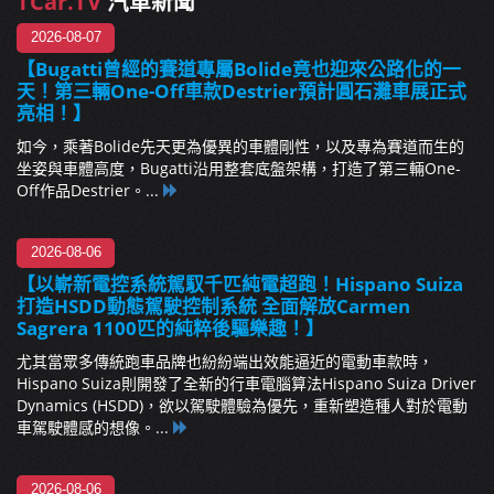
TCar.TV
汽車新聞
2026-08-07
【Bugatti曾經的賽道專屬Bolide竟也迎來公路化的一
天！第三輛One-Off車款Destrier預計圓石灘車展正式
亮相！】
如今，乘著Bolide先天更為優異的車體剛性，以及專為賽道而生的
坐姿與車體高度，Bugatti沿用整套底盤架構，打造了第三輛One-
Off作品Destrier。...
2026-08-06
【以嶄新電控系統駕馭千匹純電超跑！Hispano Suiza
打造HSDD動態駕駛控制系統 全面解放Carmen
Sagrera 1100匹的純粹後驅樂趣！】
尤其當眾多傳統跑車品牌也紛紛端出效能逼近的電動車款時，
Hispano Suiza則開發了全新的行車電腦算法Hispano Suiza Driver
Dynamics (HSDD)，欲以駕駛體驗為優先，重新塑造種人對於電動
車駕駛體感的想像。...
2026-08-06