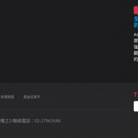
全
A
樂
強
觀
的
T
新聞頻道
|
黃金試車手
|
2/聯絡電話：02-27963586