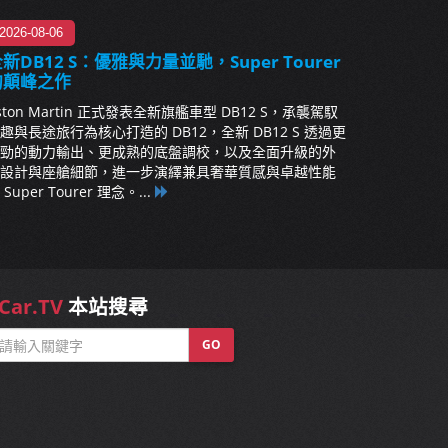
2026-08-06
新DB12 S：優雅與力量並馳，Super Tourer
的顛峰之作
ston Martin 正式發表全新旗艦車型 DB12 S，承襲駕馭
趣與長途旅行為核心打造的 DB12，全新 DB12 S 透過更
勁的動力輸出、更成熟的底盤調校，以及全面升級的外
設計與座艙細節，進一步演繹兼具奢華質感與卓越性能
 Super Tourer 理念。...
Car.TV
本站搜尋
GO