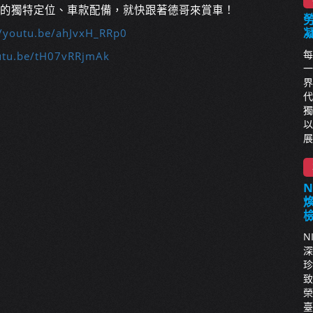
想知道它的獨特定位、車款配備，就快跟著德哥來賞車！
//youtu.be/ahJvxH_RRp0
每
outu.be/tH07vRRjmAk
一
界
代
獨
以
展
N
深
珍
致
榮
臺