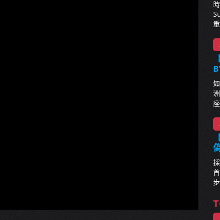
時
S
重
【
B
如
洲
座
【
採
首
步
T