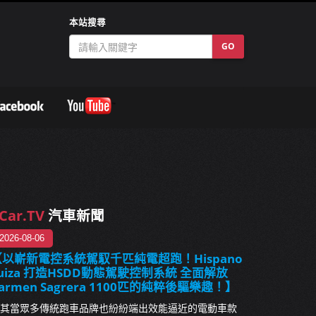
本站搜尋
GO
Car.TV
汽車新聞
2026-08-06
【以嶄新電控系統駕馭千匹純電超跑！Hispano
uiza 打造HSDD動態駕駛控制系統 全面解放
armen Sagrera 1100匹的純粹後驅樂趣！】
其當眾多傳統跑車品牌也紛紛端出效能逼近的電動車款