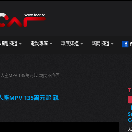
超跑頻道
電動專區
車展頻道
新聞頻道
正七人座MPV 135萬元起 親民不廉價
T
人座MPV 135萬元起 親
S
C
尤