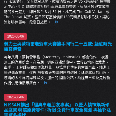
行 沁涼隨行」全台試駕活動，邀請消費者走進 Volkswagen 授權展
示中心，近距離體驗德系旅行車兼具駕馭樂趣、智慧科技與寬敞機
能的多元魅力。即日起至 8 月 31 日，凡完成 The Golf Variant 或
The Passat 試駕，當日即可獲得價值150元精品咖啡卡乙張，讓沁
涼咖啡伴隨每一段夏日旅程。...
2026-08-06
勞力士與蒙特雷老爺車大賽攜手同行二十五載: 凝駐時光
續寫傳奇
每年八月，蒙特雷半島（Monterey Peninsula）都會化作一 次獨一
無二的汽車盛會。在為期一週的四場盛事中，世界各地的收藏家、
車手、 工程師及觀眾匯聚於此，品鑑世代傳承的古董汽車、精湛工
藝與傳奇故事。這裡 擁有得天獨厚的自然環境：延綿起伏的山丘、
蜿蜒的太平洋海岸線以及北加州的 開闊公路，為經典車型及先鋒新
作提供絕佳展示舞台。...
2026-08-06
NISSAN推出「經典車老朋友專案」 以匠人精神煥新珍
品座駕 特選原廠零件1折起 免費行車安全檢測 再抽郭泓
志簽名棒球