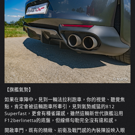
【旗艦氣勢】
如果在車陣中，見到一輛法拉利跑車，你的視覺、聽覺焦
點，肯定會被這輛跑車所牽引，見到氣勢威猛的812
Superfast，更會有種雀躍感，雖然這輛新世代旗艦沿用
F12berlinetta的底盤，但線條勾勒完全沒有違和感。
開啟車門，既有的精緻、前衛及戰鬥感的內裝陳設映入眼