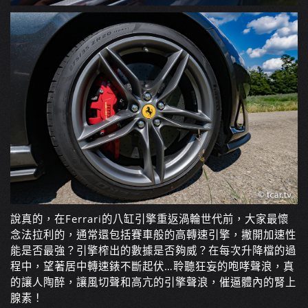
說真的，在Ferrari的八缸引擎重返渦輪世代前，大家最懷
念法拉利的，通常還包括賽車般的高轉速引擎，撇開加速性
能是否最強？引擎榨出的數據是否夠威？在每次升降檔的過
程中，望著居中轉速錶不斷起伏…聆聽狂妄的咆哮聲浪，真
的讓人陶醉，讓風切聲和高亢的引擎聲浪，催逼體內的腎上
腺素！