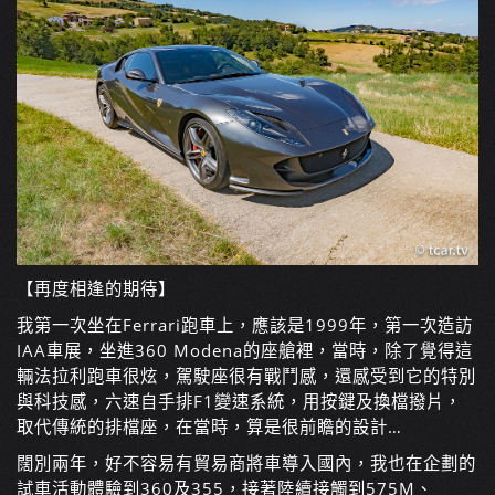
【再度相逢的期待】
我第一次坐在Ferrari跑車上，應該是1999年，第一次造訪
IAA車展，坐進360 Modena的座艙裡，當時，除了覺得這
輛法拉利跑車很炫，駕駛座很有戰鬥感，還感受到它的特別
與科技感，六速自手排F1變速系統，用按鍵及換檔撥片，
取代傳統的排檔座，在當時，算是很前瞻的設計…
闊別兩年，好不容易有貿易商將車導入國內，我也在企劃的
試車活動體驗到360及355，接著陸續接觸到575M、