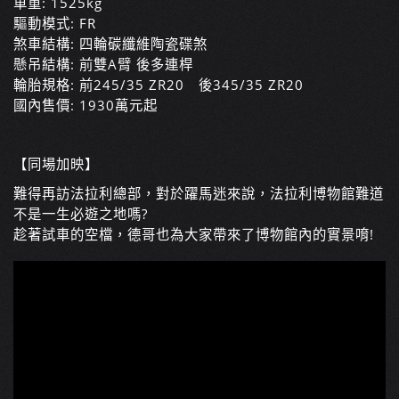
車重: 1525kg
驅動模式: FR
煞車結構: 四輪碳纖維陶瓷碟煞
懸吊結構: 前雙A臂 後多連桿
輪胎規格: 前245/35 ZR20 後345/35 ZR20
國內售價: 1930萬元起
【同場加映】
難得再訪法拉利總部，對於躍馬迷來說，法拉利博物館難道
不是一生必遊之地嗎?
趁著試車的空檔，德哥也為大家帶來了博物館內的實景唷!